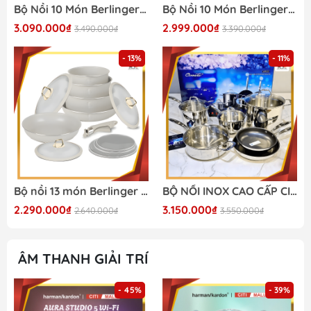
Bộ Nồi 10 Món Berlinger Haus x FashionTV FTV-0046 - Siêu Sale 2026
Bộ Nồi 10 Món Berlinger Haus BH/8324 - Siêu Sale 2026
3.090.000₫
2.999.000₫
3.490.000₫
3.390.000₫
- 13%
- 11%
Bộ nồi 13 món Berlinger Haus - Sahara Collection
BỘ NỒI INOX CAO CẤP CIWETE – SET 6 MÓN ĐA NĂNG
2.290.000₫
3.150.000₫
2.640.000₫
3.550.000₫
ÂM THANH GIẢI TRÍ
- 45%
- 39%