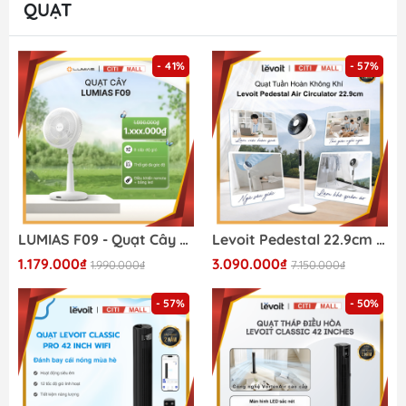
QUẠT
- 41%
- 57%
LUMIAS F09 - Quạt Cây Đối Lưu 2026
Levoit Pedestal 22.9cm - Quạt Tuần Hoàn Không Khí 2026
1.179.000₫
3.090.000₫
1.990.000₫
7.150.000₫
- 57%
- 50%