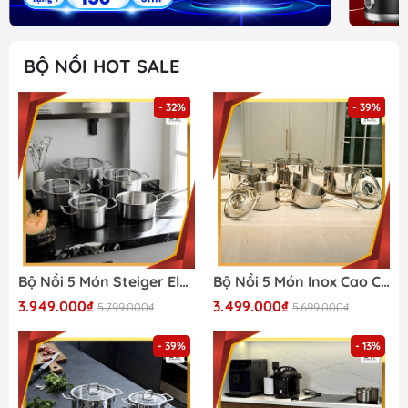
BỘ NỒI HOT SALE
- 32%
- 39%
Bộ Nồi 5 Món Steiger Element - Siêu Sale 2026
Bộ Nồi 5 Món Inox Cao Cấp Steiger Nova - Siêu Sale 2026
3.949.000₫
3.499.000₫
5.799.000₫
5.699.000₫
- 39%
- 13%