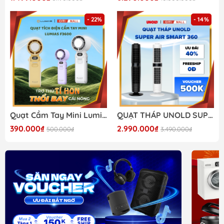
- 22%
- 14%
Quạt Cầm Tay Mini Lumias F3600 - Có Chế Độ Làm Lạnh Tức Thì /BH 6T
QUẠT THÁP UNOLD SUPER AIR SMART 360
390.000₫
2.990.000₫
500.000₫
3.490.000₫