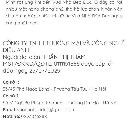
Mình rất ưng khi đến Vua Nhà Bếp Đức. Ở đây có rất
Mình rất ưng khi đến Vua Nhà Bếp Đức. Ở đây có rất
Mình rất ưng khi đến Vua Nhà Bếp Đức. Ở đây có rất
nhiều mặt hàng phong phú, tha hồ lựa chọn. Nhân viên
nhiều mặt hàng phong phú, tha hồ lựa chọn. Nhân viên
nhiều mặt hàng phong phú, tha hồ lựa chọn. Nhân viên
chuyên nghiệp, nhiệt tình. Chúc Vua Nhà Bếp Đức ngày
chuyên nghiệp, nhiệt tình. Chúc Vua Nhà Bếp Đức ngày
chuyên nghiệp, nhiệt tình. Chúc Vua Nhà Bếp Đức ngày
càng phát triển.
càng phát triển.
càng phát triển.
CÔNG TY TNHH THƯƠNG MẠI VÀ CÔNG NGHỆ
DIỆU ANH
Người đại diện: TRẦN THỊ THẮM
MST/ĐKKD/QĐTL: 0111151886 được cấp lần
đầu ngày 25/07/2025
Cơ sở 1:
53/45 Phố Ngọa Long - Phường Tây Tựu - Hà Nội
Cơ sở 2:
Số 51 Ngõ 30 Phùng Khoang - Phường Đại Mỗ - Hà Nội
Email:
vuanhabepduc@gmail.com
Hotline:
0823036888