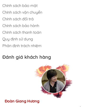
Chính sách bảo mật
Chính sách vận chuyển
Chính sách đổi trả
Chính sách bảo hành
Chính sách thanh toán
Quy định sử dụng
Phân định trách nhiệm
Đánh giá khách hàng
Hương Suri
Đoàn Giang Hương
Ngọc Anh