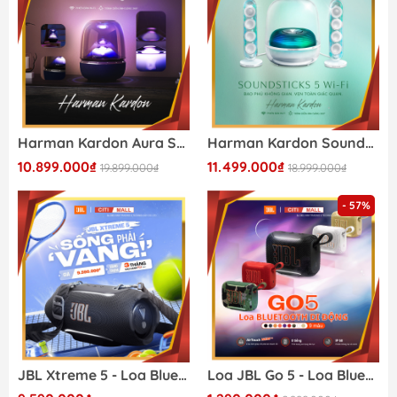
Harman Kardon Aura Studio 5 Wi-Fi - Loa Bluetooth 2026
Harman Kardon SoundSticks 5 Wi-Fi - Loa Bluetooth 2026
10.899.000₫
11.499.000₫
19.899.000₫
18.999.000₫
- 57%
JBL Xtreme 5 - Loa Bluetooth Cao Cấp 2026
Loa JBL Go 5 - Loa Bluetooth Di Động 2026