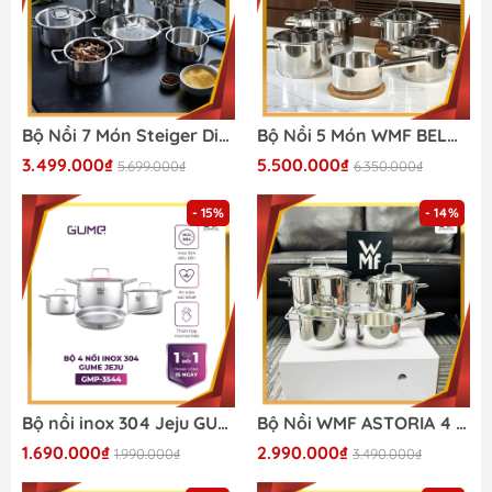
Bộ Nồi 7 Món Steiger Diamond - Siêu Sale 2026
Bộ Nồi 5 Món WMF BELMONTE Cao Cấp 2026
3.499.000₫
5.500.000₫
5.699.000₫
6.350.000₫
- 15%
- 14%
Bộ nồi inox 304 Jeju GUME GMP-3544
Bộ Nồi WMF ASTORIA 4 Món - Siêu Sale 2026
1.690.000₫
2.990.000₫
1.990.000₫
3.490.000₫