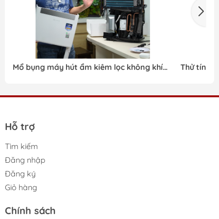
Mổ bụng máy hút ẩm kiêm lọc không khí
Thử tính n
Lumias D6S - 30L - phơi bày sự thật
ẩm Lumias
Hỗ trợ
Tìm kiếm
Đăng nhập
Đăng ký
Giỏ hàng
Chính sách