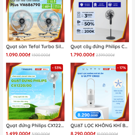
Quạt sàn Tefal Turbo Silence Plus VH686790
Quạt cây đứng Philips CX1520/01 - Quạt Hiện Đại 2026
1.090.000₫
1.790.000₫
1.500.000₫
2.399.000₫
- 53%
- 17%
Quạt đứng Philips CX1220/00 - Quạt Thế Hệ Mới 2026
QUẠT LỌC KHÔNG KHÍ BÙ ẨM U ULTTY CR022
1.499.000₫
8.290.000₫
3.190.000₫
10.000.000₫