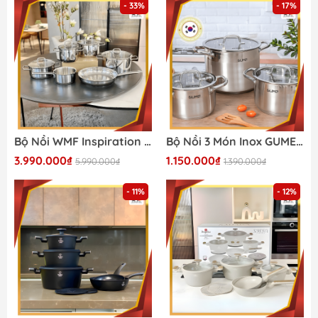
- 33%
- 17%
Bộ Nồi WMF Inspiration 6 Món - Siêu Sale 2026
Bộ Nồi 3 Món Inox GUME GMP-20 - Siêu Sale 2026
3.990.000₫
1.150.000₫
5.990.000₫
1.390.000₫
- 11%
- 12%