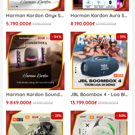
Harman Kardon Onyx Studio 9 - Loa Bluetooth Cao Cấp 2026
Harman Kardon Aura Studio 5 - Loa Bluetooth Cao Cấp 2026
5.790.000₫
8.190.000₫
9.990.000₫
12.990.000₫
- 34%
- 31%
Harman Kardon SoundSticks 5 - Loa Bluetooth Cao Cấp 2026
JBL Boombox 4 - Loa Bluetooth Cao Cấp 2026
9.849.000₫
13.799.000₫
14.990.000₫
19.990.000₫
- 23%
- 50%