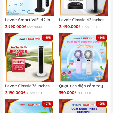
Levoit Smart WiFi 42 inches - Quạt Tháp Điều Hòa 2026
Levoit Classic 42 Inches - Quạt Tháp Điều Hòa 2026
2.990.000₫
2.490.000₫
6.999.000₫
4.999.000₫
- 55%
- 30%
Levoit Classic 36 Inches - Quạt Tháp Điều Hòa 2026
Quạt tích điện cầm tay mini Lumias F3600A
2.190.000₫
350.000₫
4.899.000₫
500.000₫
- 27%
- 25%