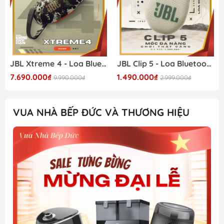
JBL Xtreme 4 - Loa Bluetooth Cao Cấp 2026
JBL Clip 5 - Loa Bluetooth Mini Cao Cấp 2026
7.690.000₫
1.490.000₫
9.990.000₫
2.999.000₫
VUA NHÀ BẾP ĐỨC VÀ THƯƠNG HIỆU