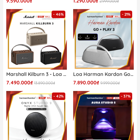
9.590.000₫
1.290.000₫
2.999.000₫
- 46%
- 21%
Marshall Kilburn 3 - Loa Bluetooth Thế Hệ Mới 2026
Loa Harman Kardon Go Play 3 - Loa Bluetooth Cao Cấp 2026
7.490.000₫
7.890.000₫
13.890.000₫
9.999.000₫
- 42%
- 37%