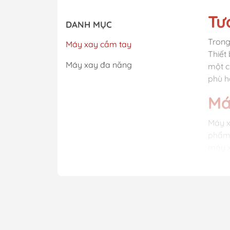
Tư
DANH MỤC
Trong
Máy xay cầm tay
Thiết
Máy xay đa năng
một c
phù h
Má
Máy x
phẩm 
máy x
bị mó
Cá
Má
Máy x