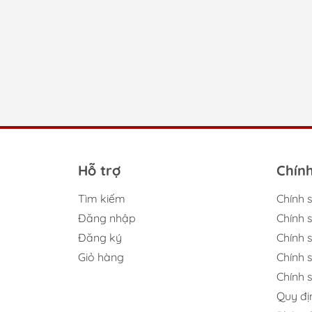
Máy x
Đây l
Má
Máy x
tố. V
gian v
và an
Cá
Hỗ trợ
Chín
Tiê
Tìm kiếm
Chính 
Đăng nhập
Chính 
Khi c
Đăng ký
Chính s
thươn
dàng,
Giỏ hàng
Chính 
thoải 
Chính 
Quy đị
Hư