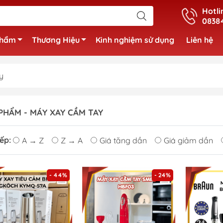
Hotli
0838
phẩm
Thương Hiệu
Kinh nghiệm sử dụng
Liên hệ
y
PHẨM - MÁY XAY CẦM TAY
ếp:
A → Z
Z → A
Giá tăng dần
Giá giảm dần
- 44%
- 24%