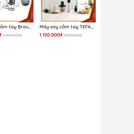
Máy xay cầm tay Braun MQ 7045X
Máy xay cầm tay TEFAL HB943838 1000W màu đen
₫
1.150.000₫
4.500.000₫
1.500.000₫