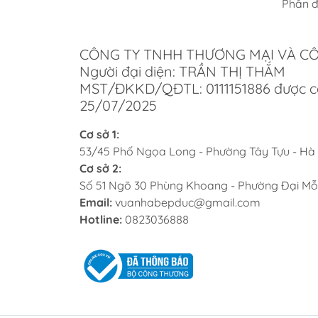
Phân đ
Để đả
hướng
máy l
CÔNG TY TNHH THƯƠNG MẠI VÀ C
trợ m
Người đại diện: TRẦN THỊ THẮM
MST/ĐKKD/QĐTL: 0111151886 được c
Lợ
25/07/2025
Chí
Cơ sở 1:
53/45 Phố Ngọa Long - Phường Tây Tựu - Hà
Tại V
Cơ sở 2:
điểm.
Số 51 Ngõ 30 Phùng Khoang - Phường Đại Mỗ
khỏe 
Email:
vuanhabepduc@gmail.com
Dị
Hotline:
0823036888
Cửa h
ngày 
luôn 
nghiệ