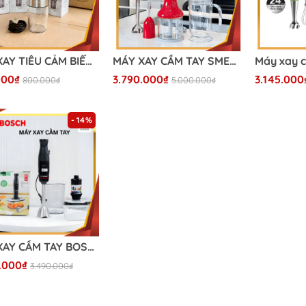
MÁY XAY TIÊU CẢM BIẾN GKÖCH – BÍ QUYẾT MÓN NGON CHUẨN VỊ!
MÁY XAY CẦM TAY SMEG HBF03 (màu đỏ)
000₫
3.790.000₫
3.145.000
800.000₫
5.000.000₫
- 14%
MÁY XAY CẦM TAY BOSCH MSM4B6V2 - KÈM HÚT CHÂN KHÔNG
.000₫
3.490.000₫