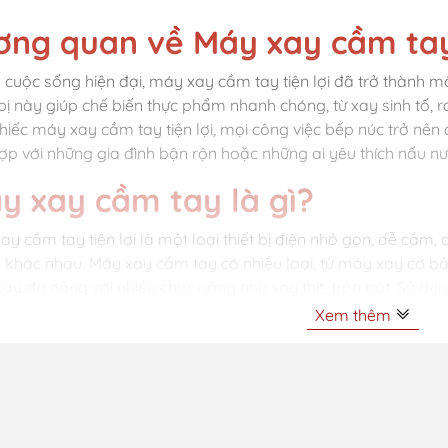
ơng quan về Máy xay cầm ta
 cuộc sống hiện đại, máy xay cầm tay tiện lợi đã trở thành một
 bị này giúp chế biến thực phẩm nhanh chóng, từ xay sinh tố, 
hiếc máy xay cầm tay tiện lợi, mọi công việc bếp núc trở nên đ
ợp với những gia đình bận rộn hoặc những ai yêu thích nấu nướ
y xay cầm tay là gì?
ay cầm tay tiện lợi là một loại thiết bị điện nhỏ gọn, dễ cầm,
khác nhau. Máy xay cầm tay có nhiều loại, từ máy xay cơ bả
ay đa năng với nhiều chức năng như xay thịt, trộn bột. Sử dụ
n ăn nhanh chóng, tiết kiệm công sức mà vẫn đảm bảo chất 
Xem thêm
c loại Máy xay cầm tay phổ b
y xay cầm tay cơ bản
ay cầm tay cơ bản có thiết kế đơn giản, dễ sử dụng, rất phù 