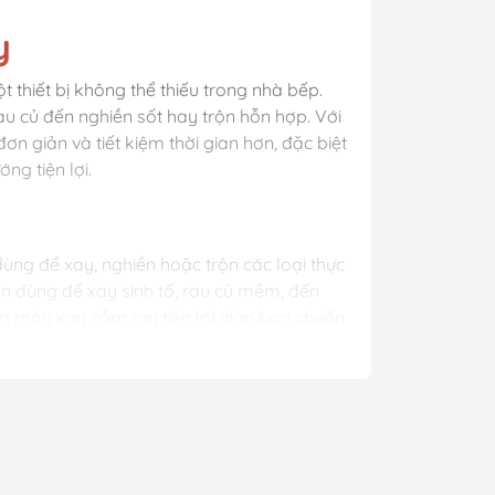
y
 thiết bị không thể thiếu trong nhà bếp.
rau củ đến nghiền sốt hay trộn hỗn hợp. Với
ơn giản và tiết kiệm thời gian hơn, đặc biệt
ng tiện lợi.
 dùng để xay, nghiền hoặc trộn các loại thực
n dùng để xay sinh tố, rau củ mềm, đến
ng máy xay cầm tay tiện lợi giúp bạn chuẩn
lượng thực phẩm.
iến
hợp cho việc xay sinh tố hoặc rau củ mềm.