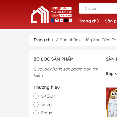
Trang chủ
Sản 
Trang chủ
/
Sản phẩm - Máy Xay Cầm Ta
BỘ LỌC SẢN PHẨM
SẢN 
Giúp lọc nhanh sản phẩm bạn tìm
Sắp x
kiếm
Thương hiệu
GKÖCH
smeg
Braun