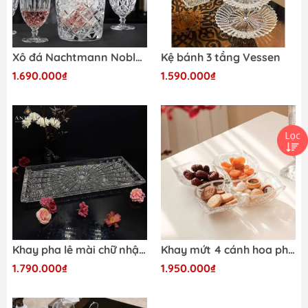
Xô đá Nachtmann Noblesse 102385
Kệ bánh 3 tầng Vessen
1.690.000₫
1.590.000₫
Khay pha lê mài chữ nhật BOHEMIA 40 x 17cm
Khay mứt 4 cánh hoa pha lê mài Bohemia đường kính 35cm
1.790.000₫
1.950.000₫