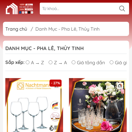
Trang chủ
/
Danh Mục - Pha Lê, Thủy Tinh
DANH MỤC - PHA LÊ, THỦY TINH
Sắp xếp:
A → Z
Z → A
Giá tăng dần
Giá giả
- 27%