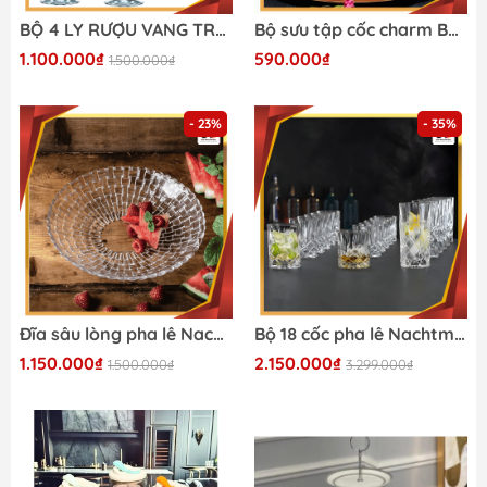
BỘ 4 LY RƯỢU VANG TRẮNG NACHTMANN VIVENDI 85692 474ML
Bộ sưu tập cốc charm Bossa đế trụ nhà Irris DE chuẩn Châu Âu
1.100.000₫
590.000₫
1.500.000₫
- 23%
- 35%
Đĩa sâu lòng pha lê Nachtmann Bossa Nova 77688 - 30cm
Bộ 18 cốc pha lê Nachtmann Noblesse
1.150.000₫
2.150.000₫
1.500.000₫
3.299.000₫