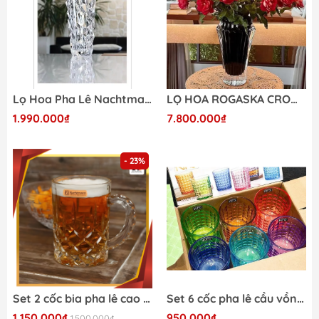
Lọ Hoa Pha Lê Nachtmann Sculpture 101982
LỌ HOA ROGASKA CROWN JEWEL 25,5CM (MÀU)
1.990.000₫
7.800.000₫
- 23%
Set 2 cốc bia pha lê cao cấp Nachtmann 105362 500ml
Set 6 cốc pha lê cầu vồng King Crystal Diamond 280ml
1.150.000₫
950.000₫
1.500.000₫