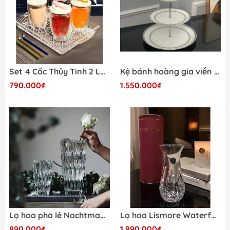
Set 4 Cốc Thủy Tinh 2 Lớp Cách Nhiệt Siêu Xịn - VIOLA Bodium
Kệ bánh hoàng gia viền bạc Imperial thiết kế đậm nét châu Âu
790.000₫
1.550.000₫
Lọ hoa pha lê Nachtmann Quartz 88333 (cao 16cm-26cm)
Lọ hoa Lismore Waterford Size 14cm - hộp xanh
890.000₫
1.990.000₫