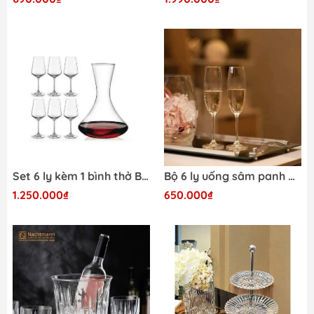
Set 6 ly kèm 1 bình thở Bohemia Sandra
Bộ 6 ly uống sâm panh pha lê Colibri Bohemia (6 ly dung tích 220ml)
1.250.000₫
650.000₫