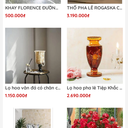
KHAY FLORENCE ĐƯỜNG KÍNH 31CM
THỐ PHA LÊ ROGASKA CROWN JEWEL 12CM-19CM (1 THỐ)
500.000₫
3.190.000₫
Lọ hoa vân đá có chân cao cấp
Lọ hoa pha lê Tiệp Khắc màu hổ phách cao 30,5cm- 35cm-40cm
1.150.000₫
2.690.000₫