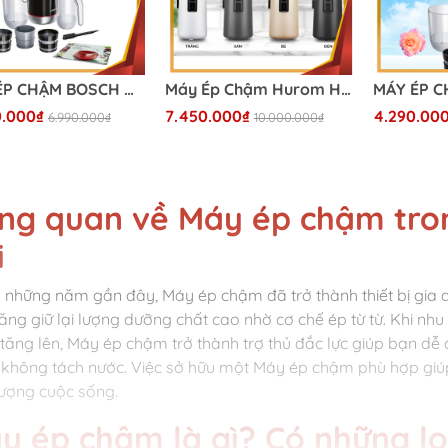
MÁY ÉP CHẬM BOSCH MESM731M (Màu đen)
Máy Ép Chậm Hurom H410
0.000₫
7.450.000₫
4.290.00
6.990.000₫
10.000.000₫
ng quan về Máy ép chậm tron
i
 những năm gần đây, Máy ép chậm đã trở thành thiết bị gia dụ
ăng giữ lại lượng dưỡng chất cao nhờ cơ chế ép từ từ. Khi n
 tăng lên, Máy ép chậm trở thành trợ thủ đắc lực giúp bạn dễ
t, không tách nước. Việc sở hữu một Máy ép chậm phù hợp gi
lượng cuộc sống.
y ép chậm là gì? Có những l