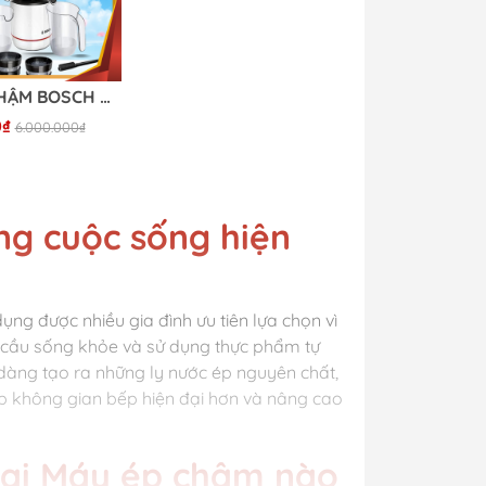
MÁY ÉP CHẬM BOSCH MESM500
0₫
6.000.000₫
g cuộc sống hiện
ng được nhiều gia đình ưu tiên lựa chọn vì
hu cầu sống khỏe và sử dụng thực phẩm tự
 dàng tạo ra những ly nước ép nguyên chất,
úp không gian bếp hiện đại hơn và nâng cao
oại Máy ép chậm nào