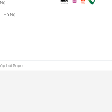
 Nội
 Tất cả sản phẩm đều là hàng chính hãng, có bảo hành rõ rà
và độ bền sử dụng lâu dài.
 - Hà Nội
ch vụ chăm sóc khách hàng chuyê
àng hỗ trợ tư vấn lựa chọn sản phẩm phù hợp nhu cầu, đồng t
tùy dòng. Đội ngũ nhân viên đã phục vụ hơn 5.000 khách hàn
sẵn sàng hỗ trợ hướng dẫn sử dụng và vệ sinh sản phẩm đúng
m sản phẩm một cách trọn vẹn nhất.
ấp bởi Sapo.