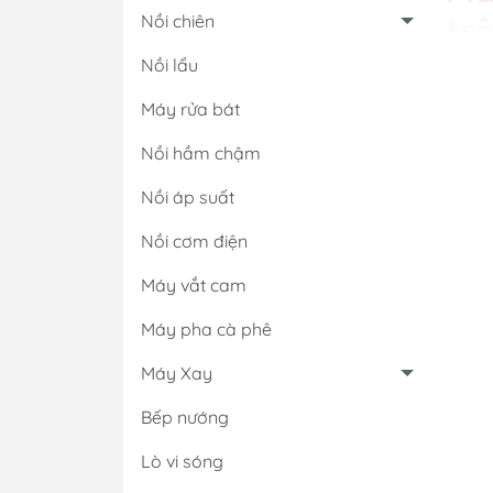
tr
Nồi chiên
Nồi lẩu
Khác 
thấp,
Máy rửa bát
để ch
Máy é
Nồi hầm chậm
chậm 
Nồi áp suất
Nh
Nồi cơm điện
sứ
Máy vắt cam
Nhắc 
Máy pha cà phê
trọn 
thời, 
Máy Xay
thể h
Bếp nướng
đơn g
Lò vi sóng
Ưu