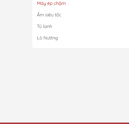
Máy ép chậm
Sử dụ
Khi é
Ấm siêu tốc
hương
Tủ lạnh
mỗi kh
Lợi
Lò Nướng
Nhờ q
vitam
Lợi
Một ư
Bên c
gây 
Ki
nh