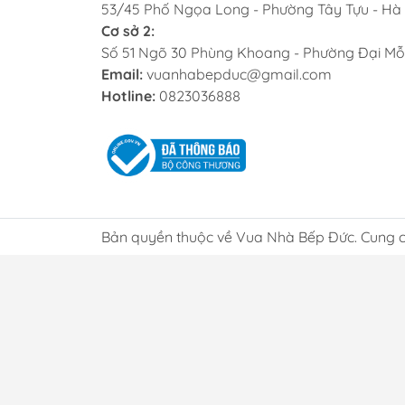
53/45 Phố Ngọa Long - Phường Tây Tựu - Hà
điểm.
Cơ sở 2:
khỏe 
Số 51 Ngõ 30 Phùng Khoang - Phường Đại Mỗ
Dị
Email:
vuanhabepduc@gmail.com
Hotline:
0823036888
Cửa h
ngày 
luôn 
nghiệ
Bản quyền thuộc về Vua Nhà Bếp Đức. Cung c