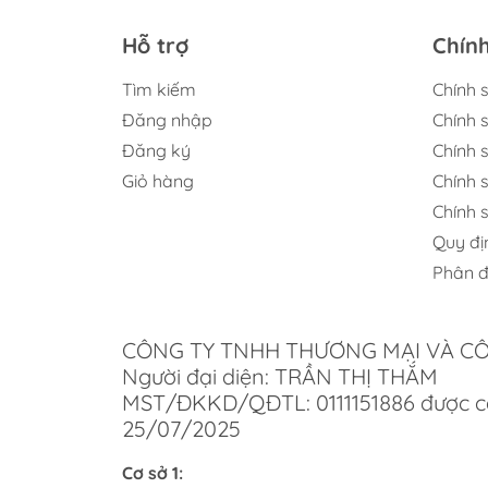
Nếu m
đảm b
Hỗ trợ
Chín
hơn, g
phụ c
Tìm kiếm
Chính 
Đăng nhập
Chính 
Các
Đăng ký
Chính s
Khi m
Giỏ hàng
Chính 
toàn 
Chính 
Gợi
Quy đị
Phân đ
Một s
phẩm 
đảm b
CÔNG TY TNHH THƯƠNG MẠI VÀ C
Người đại diện: TRẦN THỊ THẮM
Lợ
MST/ĐKKD/QĐTL: 0111151886 được c
25/07/2025
Chí
Cơ sở 1:
Tại V