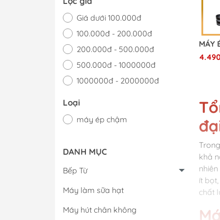
Lọc giá
Giá dưới 100.000đ
100.000đ - 200.000đ
200.000đ - 500.000đ
4.49
500.000đ - 1000000đ
1000000đ - 2000000đ
Giá trên 2000000đ
Tổ
Loại
máy ép chậm
đạ
Trong
DANH MỤC
khả n
nhiên
Bếp Từ
ít bọ
Máy làm sữa hạt
chất 
Máy hút chân không
Má