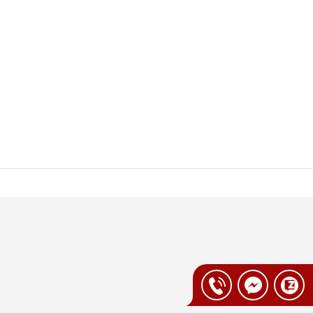
ng từ 12–24 tháng, đảm bảo an toàn sức
n nghiệp
hời nhận đổi sản phẩm lỗi trong vòng 7–14
g, am hiểu các công nghệ của thương hiệu,
 cách. Nhờ vậy, khách hàng yên tâm trải