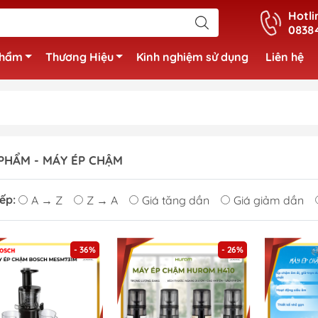
Hotli
0838
phẩm
Thương Hiệu
Kinh nghiệm sử dụng
Liên hệ
PHẨM - MÁY ÉP CHẬM
ếp:
A → Z
Z → A
Giá tăng dần
Giá giảm dần
- 36%
- 26%