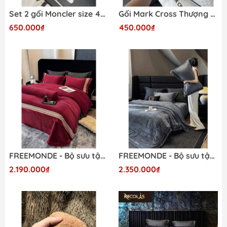
Set 2 gối Moncler size 48x74cm
Gối Mark Cross Thượng Hạng New 2025 (1 đôi - 2 cái)
650.000₫
450.000₫
FREEMONDE - Bộ sưu tập chăn ga gối (gồm 5 món)
FREEMONDE - Bộ sưu tập nỉ nhung Kim Sa cao cấp (gồm 5 món)
2.190.000₫
2.350.000₫