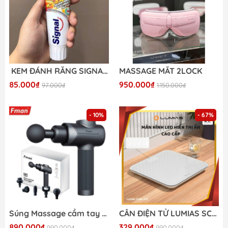
KEM ĐÁNH RĂNG SIGNAL TRẺ EM
MASSAGE MẮT 2LOCK
85.000₫
950.000₫
97.000₫
1.150.000₫
- 10%
- 67%
Súng Massage cầm tay Fman M1
CÂN ĐIỆN TỬ LUMIAS SCALE G25
890.000₫
329.000₫
990.000₫
990.000₫