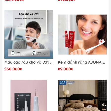
Máy cạo râu khô và ướt Philips S1301/02
Kem đánh răng AJONA LOẠI BỎ CAO VÀ CHỐNG VIÊM
950.000₫
89.000₫