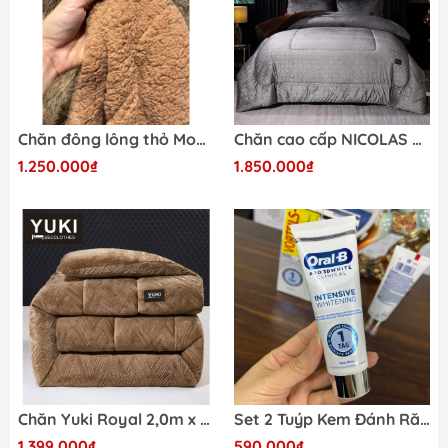
Chăn đông lông thỏ Monte Clara by JONA K (kích thước 200x230cm)
Chăn cao cấp NICOLAS CASPER LUXURY size 200x230cm
1.250.000₫
1.850.000₫
Chăn Yuki Royal 2,0m x 2,3m, 4,5kg (hết số 5,6,7,9)
Set 2 Tuýp Kem Đánh Răng Làm Trắng Răng Chuyên Sâu PRO 3D White Clinical Intensive Whitening - Tuýp 75ml
1.399.000₫
590.000₫