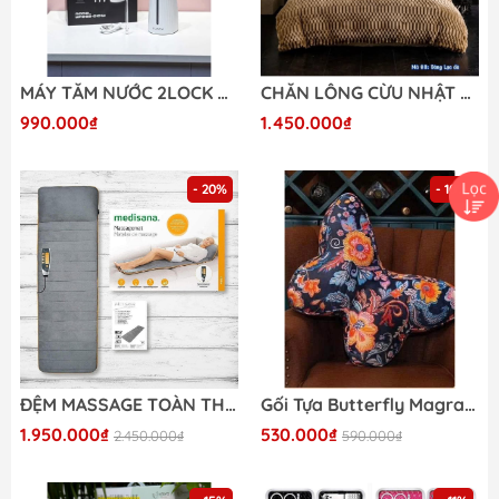
MÁY TĂM NƯỚC 2LOCK WP25B-0101W
CHĂN LÔNG CỪU NHẬT BẢN MIROTA (2x2m3, 5kg)
990.000₫
1.450.000₫
- 20%
- 10%
ĐỆM MASSAGE TOÀN THÂN MEDISANA MM825
Gối Tựa Butterfly Magrace
1.950.000₫
530.000₫
2.450.000₫
590.000₫