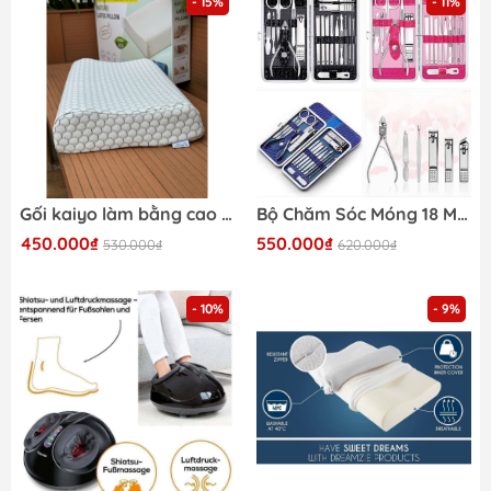
- 15%
- 11%
Gối kaiyo làm bằng cao su non
Bộ Chăm Sóc Móng 18 Món
450.000₫
550.000₫
530.000₫
620.000₫
- 10%
- 9%