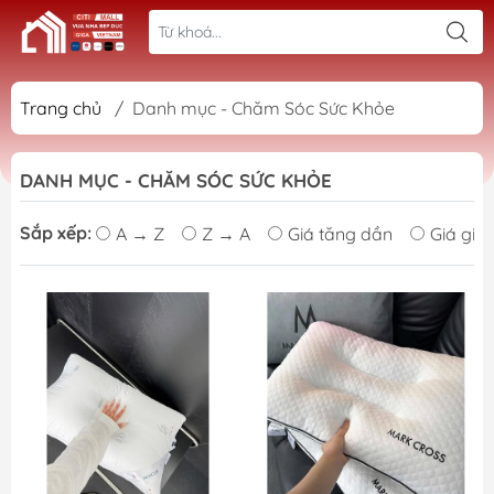
Trang chủ
/
Danh mục - Chăm Sóc Sức Khỏe
DANH MỤC - CHĂM SÓC SỨC KHỎE
Sắp xếp:
A → Z
Z → A
Giá tăng dần
Giá giả