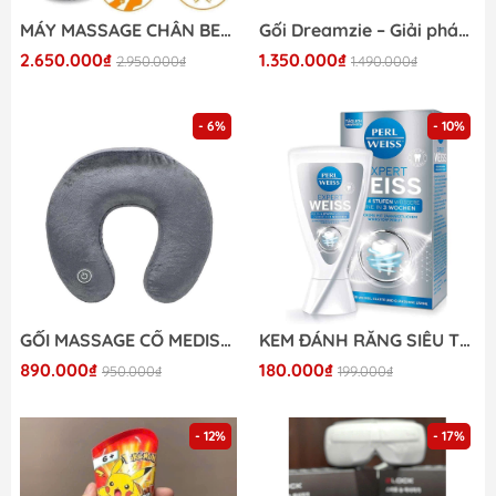
MÁY MASSAGE CHÂN BEURER FM90
Gối Dreamzie – Giải pháp từ Đức cho cổ vai gáy khỏe mạnh
2.650.000₫
1.350.000₫
2.950.000₫
1.490.000₫
- 6%
- 10%
GỐI MASSAGE CỔ MEDISANA NM87L
KEM ĐÁNH RĂNG SIÊU TRẮNG PERL WEISS
890.000₫
180.000₫
950.000₫
199.000₫
- 12%
- 17%