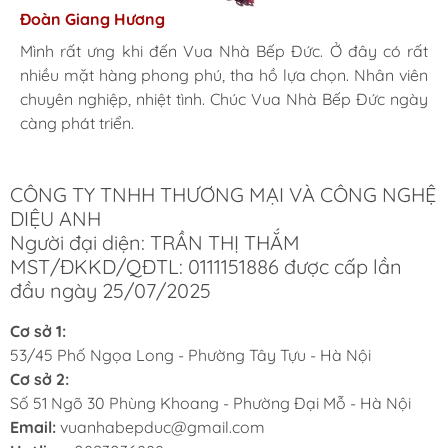
Hương Suri
Đoàn Giang Hương
Ngọc Anh
Mình rất ưng khi đến Vua Nhà Bếp Đức. Ở đây có rất
Mình rất ưng khi đến Vua Nhà Bếp Đức. Ở đây có rất
Mình rất ưng khi đến Vua Nhà Bếp Đức. Ở đây có rất
nhiều mặt hàng phong phú, tha hồ lựa chọn. Nhân viên
nhiều mặt hàng phong phú, tha hồ lựa chọn. Nhân viên
nhiều mặt hàng phong phú, tha hồ lựa chọn. Nhân viên
chuyên nghiệp, nhiệt tình. Chúc Vua Nhà Bếp Đức ngày
chuyên nghiệp, nhiệt tình. Chúc Vua Nhà Bếp Đức ngày
chuyên nghiệp, nhiệt tình. Chúc Vua Nhà Bếp Đức ngày
càng phát triển.
càng phát triển.
càng phát triển.
CÔNG TY TNHH THƯƠNG MẠI VÀ CÔNG NGHỆ
DIỆU ANH
Người đại diện: TRẦN THỊ THẮM
MST/ĐKKD/QĐTL: 0111151886 được cấp lần
đầu ngày 25/07/2025
Cơ sở 1:
53/45 Phố Ngọa Long - Phường Tây Tựu - Hà Nội
Cơ sở 2:
Số 51 Ngõ 30 Phùng Khoang - Phường Đại Mỗ - Hà Nội
Email:
vuanhabepduc@gmail.com