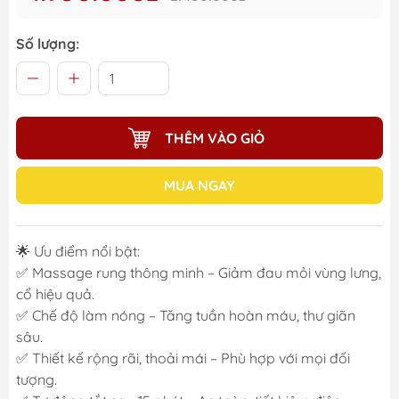
Số lượng:
THÊM VÀO GIỎ
MUA NGAY
🌟 Ưu điểm nổi bật:
✅ Massage rung thông minh – Giảm đau mỏi vùng lưng,
cổ hiệu quả.
✅ Chế độ làm nóng – Tăng tuần hoàn máu, thư giãn
sâu.
✅ Thiết kế rộng rãi, thoải mái – Phù hợp với mọi đối
tượng.