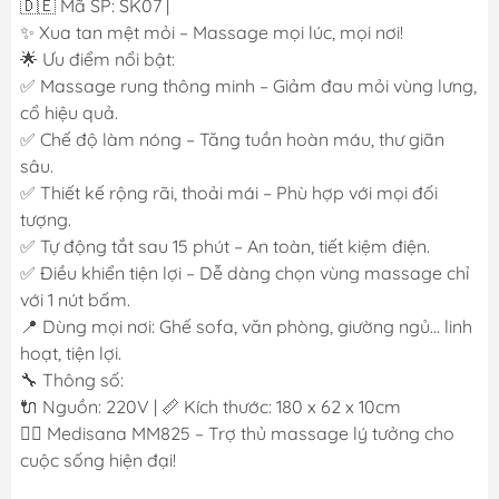
🇩🇪 Mã SP: SK07 |
✨ Xua tan mệt mỏi – Massage mọi lúc, mọi nơi!
🌟 Ưu điểm nổi bật:
✅ Massage rung thông minh – Giảm đau mỏi vùng lưng,
cổ hiệu quả.
✅ Chế độ làm nóng – Tăng tuần hoàn máu, thư giãn
sâu.
✅ Thiết kế rộng rãi, thoải mái – Phù hợp với mọi đối
tượng.
✅ Tự động tắt sau 15 phút – An toàn, tiết kiệm điện.
✅ Điều khiển tiện lợi – Dễ dàng chọn vùng massage chỉ
với 1 nút bấm.
📍 Dùng mọi nơi: Ghế sofa, văn phòng, giường ngủ… linh
hoạt, tiện lợi.
🔧 Thông số:
🔌 Nguồn: 220V | 📏 Kích thước: 180 x 62 x 10cm
💆‍♂️ Medisana MM825 – Trợ thủ massage lý tưởng cho
cuộc sống hiện đại!