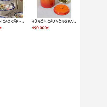
BỘ BÁT ĂN CAO CẤP - HOA VĂN NGHỆ THUẬT ĐỘC ĐÁO
HŨ GỐM CẦU VÒNG KAIYO 2L - Đường kính 16cm, cao 18cm
₫
490.000₫