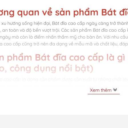
ơng quan về sản phẩm Bát đĩ
 xu hướng sống hiện đại, Bát đĩa cao cấp ngày càng trở thành
tế, an toàn và độ bền vượt trội. Các sản phẩm Bát đĩa cao cấp
ngày mà còn là điểm nhấn thẩm mỹ cho bàn ăn. Với nhu cầu 
ĩa cao cấp cũng trở nên đa dạng về mẫu mã và chất liệu, đáp 
n phẩm Bát đĩa cao cấp là gì
o, công dụng nổi bật)
ĩa cao cấp là dòng sản phẩm được sản xuất từ những chất liệ
tinh cường lực hoặc melamine chất lượng cao. Mỗi loại Bát đ
Xem thêm
ao, chống trầy xước, an toàn cho sức khỏe và giữ nhiệt tốt. C
rí món ăn đẹp mắt, tôn lên hương vị và tạo cảm hứng thưởng t
ĩa cao cấp luôn là lựa chọn tối ưu cho mọi gia đình.
i sao mỗi gia đình đều nên c