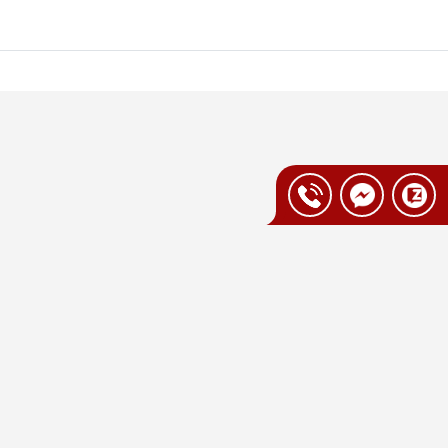
 tính riêng, phù hợp với từng phong cách và
ẹp mắt và tăng tính thẩm mỹ cho bàn ăn.
 phong cách nội thất để tạo nên nét đồng
 tại Vua Nhà Bếp Đức
giá ưu đãi tiết kiệm từ 5–15% tùy thời
ng từ 12–24 tháng, đảm bảo an toàn sức
n nghiệp
hời nhận đổi sản phẩm lỗi trong vòng 7–14
g, am hiểu các công nghệ của thương hiệu,