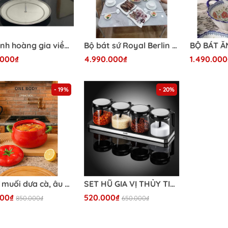
Kệ bánh hoàng gia viền bạc Imperial thiết kế đậm nét châu Âu
Bộ bát sứ Royal Berlin 72 món
.000₫
4.990.000₫
1.490.000
- 19%
- 20%
Hũ sứ muối dưa cà, âu cơm, đựng canh, súp, chè
SET HŨ GIA VỊ THỦY TINH CCKO
000₫
520.000₫
850.000₫
650.000₫