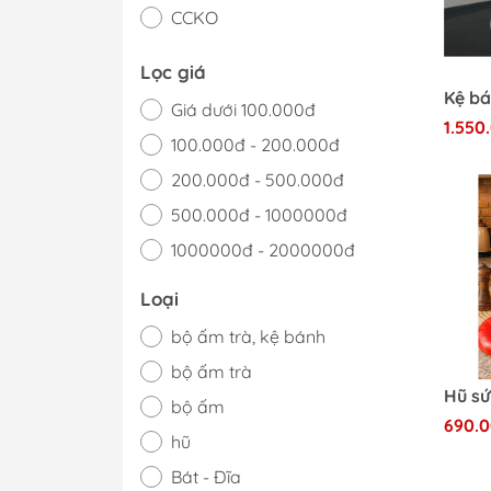
CCKO
Lọc giá
Giá dưới 100.000đ
1.550
100.000đ - 200.000đ
200.000đ - 500.000đ
500.000đ - 1000000đ
1000000đ - 2000000đ
Giá trên 2000000đ
Loại
bộ ấm trà, kệ bánh
bộ ấm trà
bộ ấm
690.
hũ
Bát - Đĩa