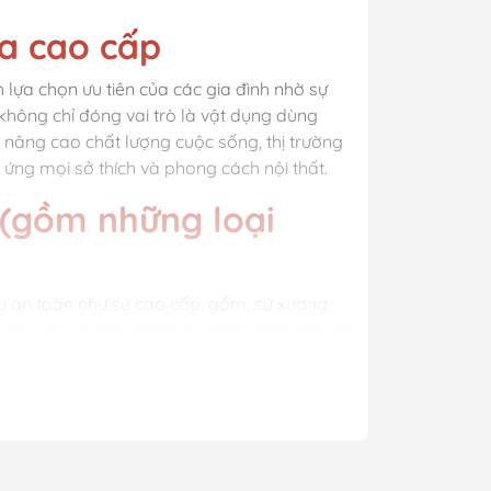
a cao cấp
 lựa chọn ưu tiên của các gia đình nhờ sự
 không chỉ đóng vai trò là vật dụng dùng
nâng cao chất lượng cuộc sống, thị trường
ứng mọi sở thích và phong cách nội thất.
 (gồm những loại
u an toàn như sứ cao cấp, gốm, sứ xương,
ĩa cao cấp mang những ưu điểm riêng như độ
ông dụng nổi bật của Bát đĩa cao cấp là giúp
hức hàng ngày. Nhờ chất lượng vượt trội,
ó sản phẩm Bát đĩa