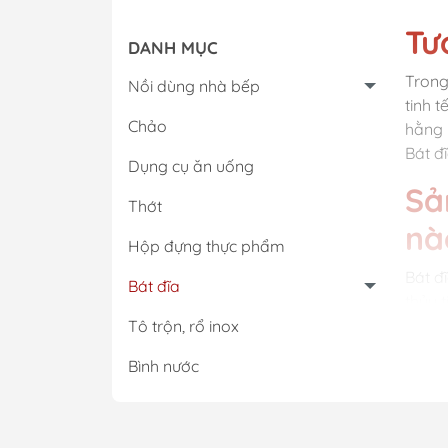
Tư
DANH MỤC
Trong
Nồi dùng nhà bếp
tinh 
Chảo
hằng 
Bát đ
Dụng cụ ăn uống
Sả
Thớt
nà
Hộp đựng thực phẩm
Bát đ
Bát đĩa
thủy 
bền c
Tô trộn, rổ inox
bày t
Bình nước
Bát đ
Tạ