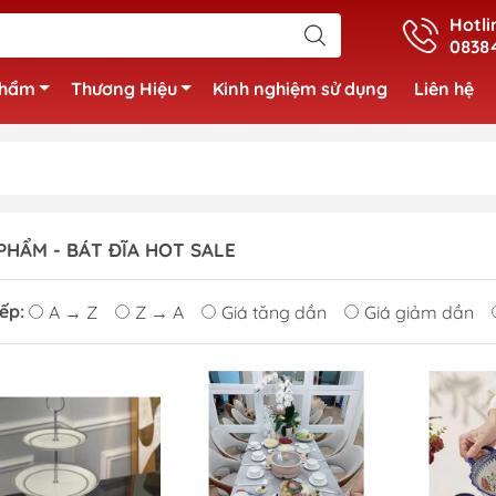
Hotli
0838
phẩm
Thương Hiệu
Kinh nghiệm sử dụng
Liên hệ
PHẨM - BÁT ĐĨA HOT SALE
ếp:
A → Z
Z → A
Giá tăng dần
Giá giảm dần