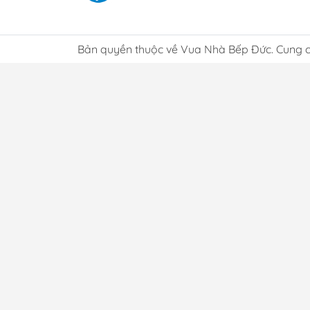
độ bề
nhu c
Lựa
Bản quyền thuộc về Vua Nhà Bếp Đức. Cung c
Một b
Người
bộ và
Lợ
Chí
Tại V
điểm.
khỏe 
Dị
Cửa h
ngày 