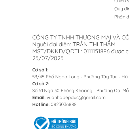
Chính 
trội,
Quy đị
Phân đ
Các
Tại V
ngành
CÔNG TY TNHH THƯƠNG MẠI VÀ C
Việt,
Người đại diện: TRẦN THỊ THẮM
MST/ĐKKD/QĐTL: 0111151886 được c
Ki
25/07/2025
đố
Cơ sở 1:
53/45 Phố Ngọa Long - Phường Tây Tựu - Hà
Đối v
Cơ sở 2:
cho k
Số 51 Ngõ 30 Phùng Khoang - Phường Đại Mỗ
cấp đ
Email:
vuanhabepduc@gmail.com
cao c
Hotline:
0823036888
Lựa
Người