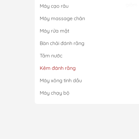
giảm 
Máy cạo râu
men r
Máy massage chân
Tạ
Máy rửa mặt
đá
Bàn chải đánh răng
Một s
Tăm nước
ngày.
bệnh 
Kêm đánh răng
Kem đ
Máy xông tinh dầu
Nh
Máy chạy bộ
ră
Th
Các t
rõ rệ