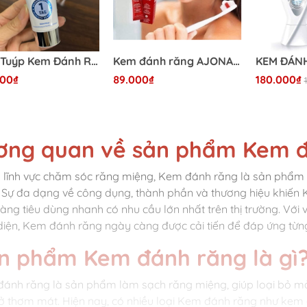
Set 2 Tuýp Kem Đánh Răng Làm Trắng Răng Chuyên Sâu PRO 3D White Clinical Intensive Whitening - Tuýp 75ml
Kem đánh răng AJONA LOẠI BỎ CAO VÀ CHỐNG VIÊM
000₫
89.000₫
180.000₫
ơng quan về sản phẩm Kem 
 lĩnh vực chăm sóc răng miệng, Kem đánh răng là sản phẩm 
 Sự đa dạng về công dụng, thành phần và thương hiệu khiến
àng tiêu dùng nhanh có nhu cầu lớn nhất trên thị trường. Với 
diện, Kem đánh răng ngày càng được cải tiến để đáp ứng từng
n phẩm Kem đánh răng là gì
ánh răng là sản phẩm làm sạch răng miệng, giúp loại bỏ m
hở thơm mát. Hiện nay, có nhiều loại Kem đánh răng như kem