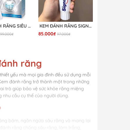
KEM ĐÁNH RĂNG SIÊU TRẮNG PERL WEISS
KEM ĐÁNH RĂNG SIGNAL TRẺ EM
85.000₫
199.000₫
97.000₫
đánh răng
thiết yếu mà mọi gia đình đều sử dụng mỗi
 Kem đánh răng trở thành một trong những
vai trò giúp bảo vệ sức khỏe răng miệng
 nhu cầu cụ thể của người dùng.
?
ảng bám, ngăn ngừa sâu răng và mang lại
 đánh răng chống sâu răng, làm trắng,