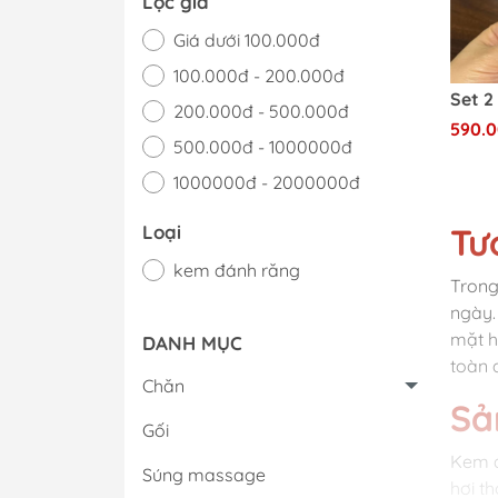
Lọc giá
Giá dưới 100.000đ
100.000đ - 200.000đ
200.000đ - 500.000đ
590.
500.000đ - 1000000đ
1000000đ - 2000000đ
Giá trên 2000000đ
Tư
Loại
kem đánh răng
Trong
ngày.
mặt h
DANH MỤC
toàn 
Chăn
Sả
Gối
Kem đ
Súng massage
hơi t