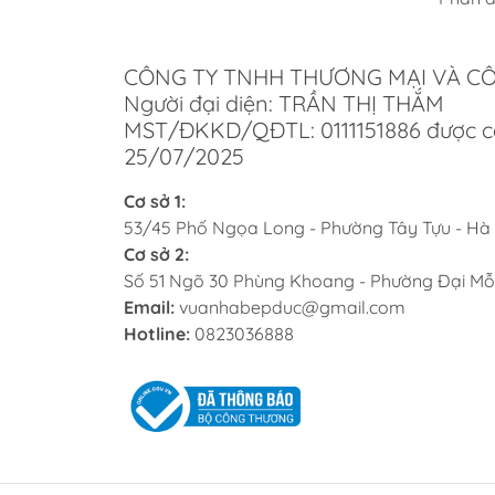
Lợ
Chí
CÔNG TY TNHH THƯƠNG MẠI VÀ C
Người đại diện: TRẦN THỊ THẮM
Tại V
MST/ĐKKD/QĐTL: 0111151886 được c
điểm.
25/07/2025
khỏe 
Cơ sở 1:
Dị
53/45 Phố Ngọa Long - Phường Tây Tựu - Hà
Cơ sở 2:
Cửa h
Số 51 Ngõ 30 Phùng Khoang - Phường Đại Mỗ
ngày 
Email:
vuanhabepduc@gmail.com
luôn 
Hotline:
0823036888
nghiệ