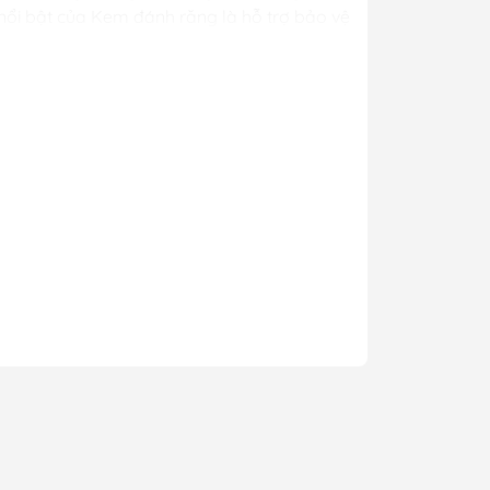
nổi bật của Kem đánh răng là hỗ trợ bảo vệ
 miệng hiệu quả.
có sản phẩm Kem
thói quen vệ sinh răng miệng khoa học mỗi
i trò quan trọng trong việc ngăn ngừa các
ụng, giá thành hợp lý và hiệu quả cao khiến
ình.
 sản phẩm Kem đánh
u dòng Kem đánh răng chất lượng, hiệu quả