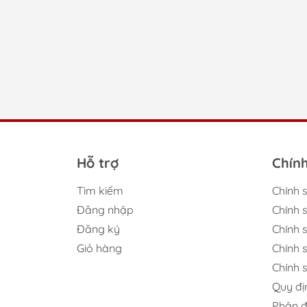
Thư
Những
thành
Ki
đố
Ch
Hỗ trợ
Chín
Khách
sâu r
Tìm kiếm
Chính 
từng 
Đăng nhập
Chính 
Ch
Đăng ký
Chính s
Giỏ hàng
Chính 
Khi c
Chính 
hiệu 
Quy đị
mang 
Phân đ