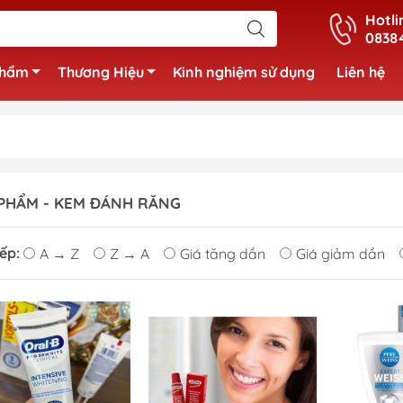
Hotli
0838
phẩm
Thương Hiệu
Kinh nghiệm sử dụng
Liên hệ
PHẨM - KEM ĐÁNH RĂNG
ếp:
A → Z
Z → A
Giá tăng dần
Giá giảm dần