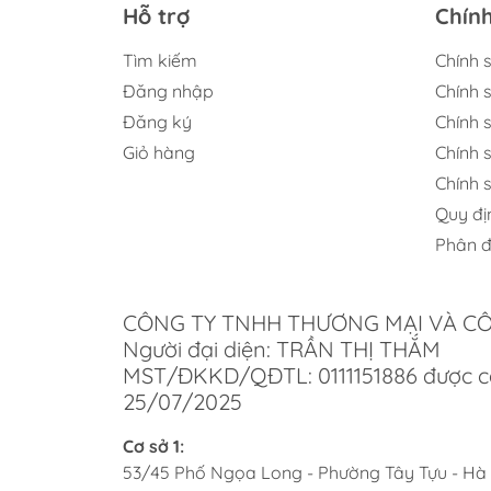
Hỗ trợ
Chín
không
thành
Tìm kiếm
Chính 
Đăng nhập
Chính 
Ti
Đăng ký
Chính s
Côn
Giỏ hàng
Chính 
Chính 
Khi c
Quy đị
lớn t
không
Phân đ
kích 
dụng.
CÔNG TY TNHH THƯƠNG MẠI VÀ C
Tín
Người đại diện: TRẦN THỊ THẮM
MST/ĐKKD/QĐTL: 0111151886 được c
Bếp t
25/07/2025
nấu n
tiện 
Cơ sở 1:
minh, 
53/45 Phố Ngọa Long - Phường Tây Tựu - Hà