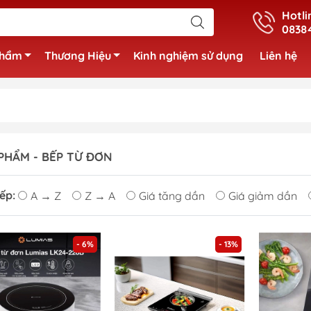
Hotli
0838
phẩm
Thương Hiệu
Kinh nghiệm sử dụng
Liên hệ
PHẨM - BẾP TỪ ĐƠN
ếp:
A → Z
Z → A
Giá tăng dần
Giá giảm dần
- 6%
- 13%