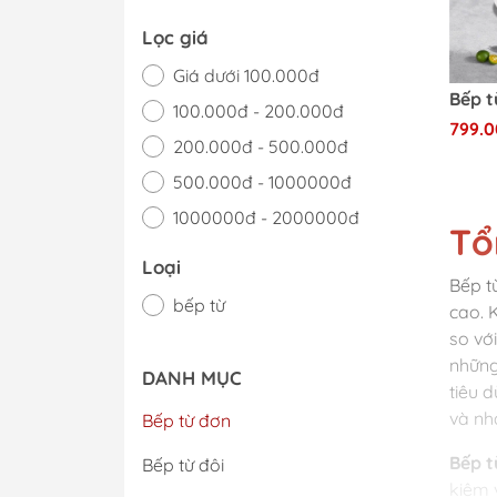
Lọc giá
Giá dưới 100.000đ
100.000đ - 200.000đ
799.
200.000đ - 500.000đ
500.000đ - 1000000đ
1000000đ - 2000000đ
Tổ
Giá trên 2000000đ
Loại
Bếp t
bếp từ
cao. 
so vớ
những
DANH MỤC
tiêu 
và nh
Bếp từ đơn
Bếp t
Bếp từ đôi
kiệm 