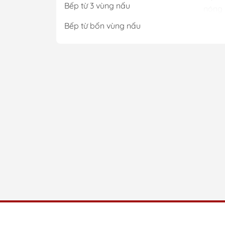
Bếp từ 3 vùng nấu
nóng 
loại 
Bếp từ bốn vùng nấu
hương
Thiết
dễ dà
đáp ứ
và bề
ngoại
Với sự
nghiệ
yêu t
Cá
Trên 
cơ bả
ngày.
và gi