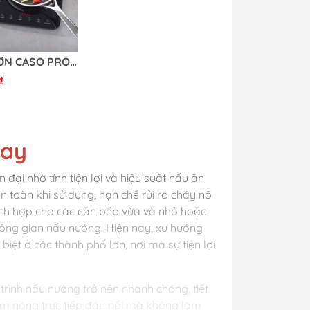
BẾP TỪ ĐƠN CASO PROSLIM 2000
₫
nay
đại nhờ tính tiện lợi và hiệu suất nấu ăn
n toàn khi sử dụng, hạn chế rủi ro cháy nổ
hích hợp cho các căn bếp vừa và nhỏ hoặc
hông gian nấu nướng. Hiện nay, xu hướng
iệt ở các thành phố lớn, nơi mà sự tiện lợi
á trình nấu nướng trở nên nhanh chóng, tiết
àm nóng trực tiếp đáy nồi mà không làm