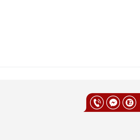
ng mua nhất
oo cung cấp các dòng bếp từ đơn chất lượng
ng điều khiển dễ sử dụng và công suất ổn
g chỉ đảm bảo hiệu quả nấu ăn mà còn mang
hân khúc
 chất lượng, có nhiều lựa chọn từ các
vừa phải. Những sản phẩm này vẫn sở hữu
toàn khi sử dụng và tiết kiệm điện. Việc so
c bếp từ đơn phù hợp với nhu cầu và ngân
 tại Vua Nhà Bếp Đức