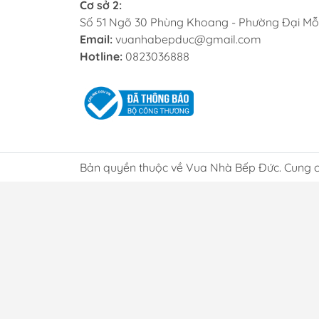
Cơ sở 2:
To
Số 51 Ngõ 30 Phùng Khoang - Phường Đại Mỗ
Email:
vuanhabepduc@gmail.com
Bếp
Hotline:
0823036888
Nhiều
cao. 
định.
đến s
Bếp
Bản quyền thuộc về Vua Nhà Bếp Đức. Cung c
Nếu b
thươn
các t
sánh 
sách 
Lợ
Chí