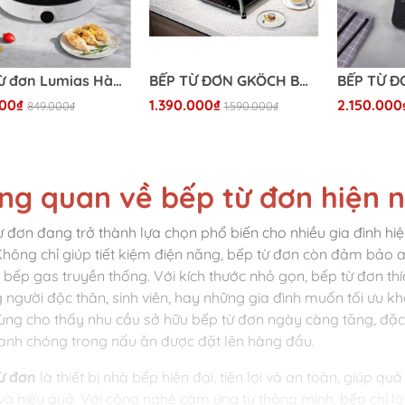
Bếp từ đơn Lumias Hàn Quốc Công Suất 2000W
BẾP TỪ ĐƠN GKÖCH BM08
000₫
1.390.000₫
2.150.000
849.000₫
1.590.000₫
ng quan về bếp từ đơn hiện 
ừ đơn đang trở thành lựa chọn phổ biến cho nhiều gia đình hiện 
Không chỉ giúp tiết kiệm điện năng, bếp từ đơn còn đảm bảo a
i bếp gas truyền thống. Với kích thước nhỏ gọn, bếp từ đơn t
 người độc thân, sinh viên, hay những gia đình muốn tối ưu k
dùng cho thấy nhu cầu sở hữu bếp từ đơn ngày càng tăng, đặc b
anh chóng trong nấu ăn được đặt lên hàng đầu.
ừ đơn
là thiết bị nhà bếp hiện đại, tiện lợi và an toàn, giúp qu
và hiệu quả. Với công nghệ cảm ứng từ thông minh, bếp chỉ l