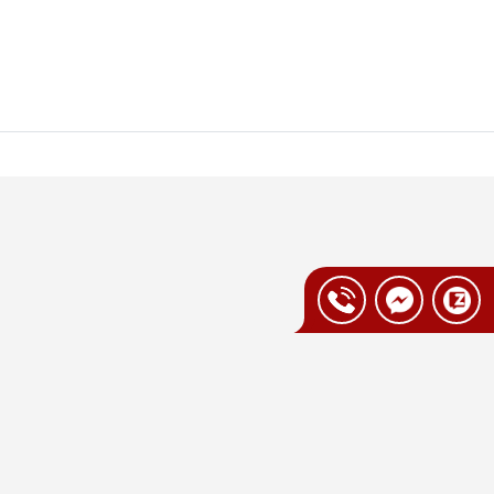
ện nên chọn hệ thống loa và amply
bị.
cổng tín hiệu analog/digital) để đảm bảo âm
ẹn âm nhạc, phim ảnh và các trải nghiệm
 tại Vua Nhà Bếp Đức
giá ưu đãi tiết kiệm từ 5–15% tùy thời
ng từ 12–24 tháng, đảm bảo an toàn sức