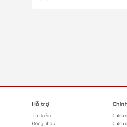
tr
Sở hữ
Một b
cho gi
Nh
âm
Trên 
Hỗ trợ
Chín
Hãn
Tìm kiếm
Chính 
Đăng nhập
Chính 