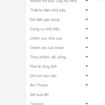
Robot hút bụi/ Cây lau nhà
Thiết
Thiết bị điện nhà bếp
trí, l
Đồ điện gia dụng
Các
Dụng cụ nhà bếp
Chăm sóc nhà cửa
Chăm sóc sức khỏe
Thực phẩm, đồ uống
Cô
Pha lê, thủy tinh
Đồ hút cao cấp
Âm Thanh
Set quà tết
Tạ
Camera