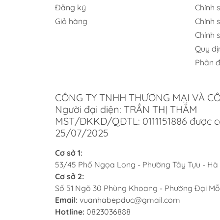
Đăng ký
Chính s
Giỏ hàng
Chính 
Chính 
Quy đị
Thị
Phân đ
Các s
tử uy
CÔNG TY TNHH THƯƠNG MẠI VÀ C
hoặc n
Người đại diện: TRẦN THỊ THẮM
Ki
MST/ĐKKD/QĐTL: 0111151886 được c
25/07/2025
đố
Cơ sở 1:
Việc 
53/45 Phố Ngọa Long - Phường Tây Tựu - Hà
đầu tư
Cơ sở 2:
Số 51 Ngõ 30 Phùng Khoang - Phường Đại Mỗ
Lựa
Email:
vuanhabepduc@gmail.com
Hotline:
0823036888