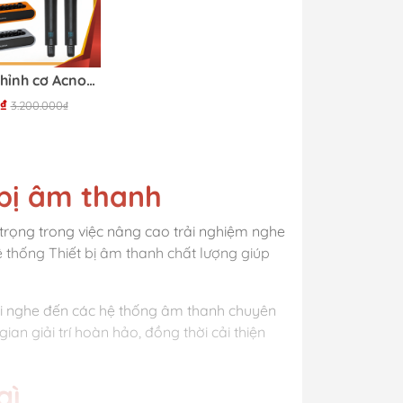
Vang số chỉnh cơ Acnos Mi36 - Siêu Phẩm 2026
₫
3.200.000₫
bị âm thanh
n trọng trong việc nâng cao trải nghiệm nghe
ệ thống Thiết bị âm thanh chất lượng giúp
 tai nghe đến các hệ thống âm thanh chuyên
an giải trí hoàn hảo, đồng thời cải thiện
gì