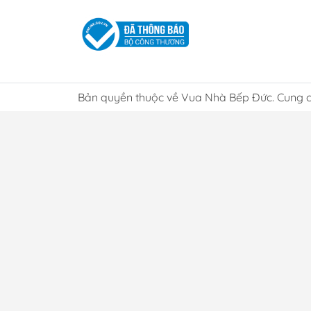
Lưu
Bản quyền thuộc về Vua Nhà Bếp Đức. Cung c
Chọn 
giải 
Lợ
Chí
Tại V
điểm.
khỏe 