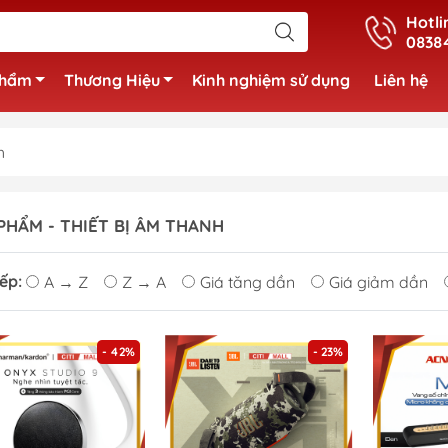
Hotli
0838
phẩm
Thương Hiệu
Kinh nghiệm sử dụng
Liên hệ
h
PHẨM - THIẾT BỊ ÂM THANH
ếp:
A → Z
Z → A
Giá tăng dần
Giá giảm dần
- 42%
- 23%