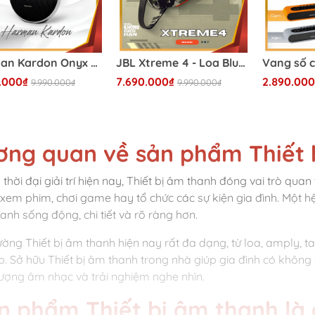
Harman Kardon Onyx Studio 9 - Loa Bluetooth Cao Cấp 2026
JBL Xtreme 4 - Loa Bluetooth Cao Cấp 2026
.000₫
7.690.000₫
2.890.000
9.990.000₫
9.990.000₫
ơng quan về sản phẩm Thiết 
 thời đại giải trí hiện nay, Thiết bị âm thanh đóng vai trò qua
 xem phim, chơi game hay tổ chức các sự kiện gia đình. Một h
anh sống động, chi tiết và rõ ràng hơn.
rường Thiết bị âm thanh hiện nay rất đa dạng, từ loa, amply,
p. Sở hữu Thiết bị âm thanh trong nhà giúp gia đình có không gi
lượng âm nhạc và trải nghiệm nghe nhìn.
n phẩm Thiết bị âm thanh là 