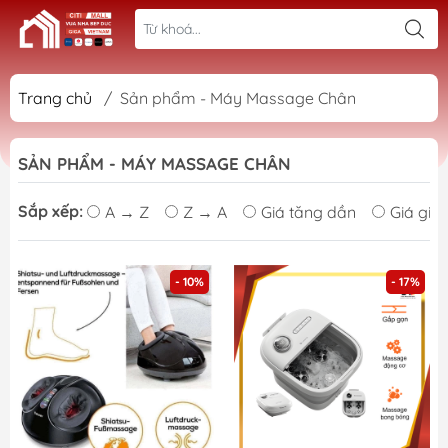
Trang chủ
/
Sản phẩm - Máy Massage Chân
SẢN PHẨM - MÁY MASSAGE CHÂN
Sắp xếp:
A → Z
Z → A
Giá tăng dần
Giá giả
- 10%
- 17%