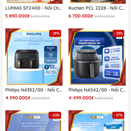
LUMIAS SF2400 - Nồi Chiên Không Dầu 2026
Kuchen PCL 2228 - Nồi Chiên Không Dầu Kết Hợp Hấp 2026
5.890.000₫
6.700.000₫
6.000.000₫
10.900.000₫
- 29%
- 33%
Philips NA352/00 - Nồi Chiên Không Dầu Philips 2026
Philips NA342/00 - Nồi Chiên Không Dầu Hiện Đại 2026
4.990.000₫
4.499.000₫
6.999.000₫
6.699.000₫
- 43%
- 37%