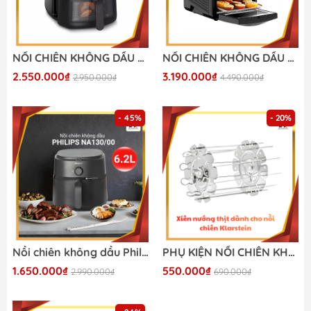
NỒI CHIÊN KHÔNG DẦU PHILIPS NA230/00
NỒI CHIÊN KHÔNG DẦU TEFAL FW5018
2.550.000₫
3.190.000₫
2.950.000₫
4.490.000₫
- 45%
- 20%
Nồi chiên không dầu Philips NA130/00 6.2 lít Airfryer series 1000
PHỤ KIỆN NỒI CHIÊN KHÔNG DẦU KLARSTEIN TURBO 9L
1.650.000₫
550.000₫
2.990.000₫
690.000₫