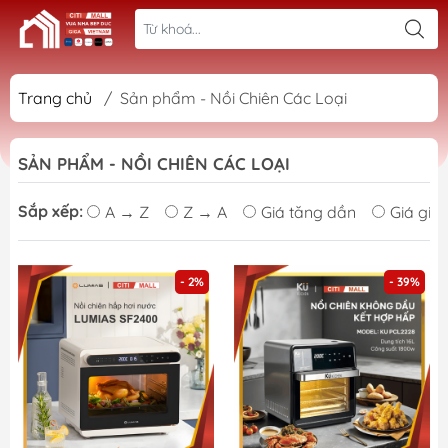
Trang chủ
/
Sản phẩm - Nồi Chiên Các Loại
SẢN PHẨM - NỒI CHIÊN CÁC LOẠI
Sắp xếp:
A → Z
Z → A
Giá tăng dần
Giá giả
- 2%
- 39%