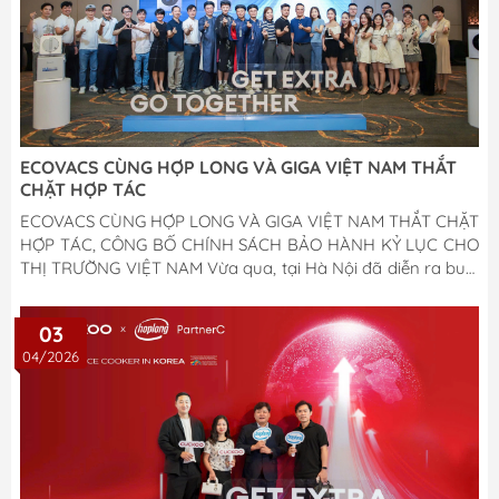
ECOVACS CÙNG HỢP LONG VÀ GIGA VIỆT NAM THẮT
CHẶT HỢP TÁC
ECOVACS CÙNG HỢP LONG VÀ GIGA VIỆT NAM THẮT CHẶT
HỢP TÁC, CÔNG BỐ CHÍNH SÁCH BẢO HÀNH KỶ LỤC CHO
THỊ TRƯỜNG VIỆT NAM Vừa qua, tại Hà Nội đã diễn ra buổi
gặp mặt thân mật và tiệc tối ngoại giao giữa Ban điều
hành toàn cầu Tập đoàn Ecovacs Robotics cùng Nhà phân
03
phối độc quyền tại Việt Nam – Công ty Cổ phần Công nghệ
04/2026
Hợp Long. Sự kiện có sự góp mặt của ông Vũ Minh Chương
– Đại diện thương hiệu bán lẻ Giga Việt Nam, cùng đông
đảo các đại lý đối tác chiến...