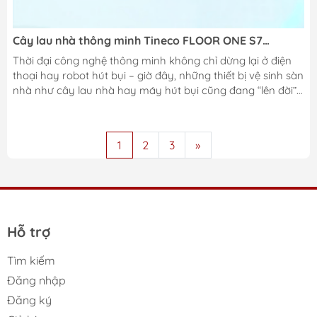
Cây lau nhà thông minh Tineco FLOOR ONE S7
Stretch và Tineco Floor One Switch S7 Stretch Steam
Thời đại công nghệ thông minh không chỉ dừng lại ở điện
– Bước tiến mới cho việc làm sạch hiện đại
thoại hay robot hút bụi – giờ đây, những thiết bị vệ sinh sàn
nhà như cây lau nhà hay máy hút bụi cũng đang “lên đời”
với công nghệ AI, cảm biến tự động và khả năng tự làm
sạch cực kỳ ấn tượng.Hai cái tên đang được nhắc đến
nhiều nhất trong thời gian gần đây chính là Tineco FLOOR
1
2
3
»
ONE S7 Stretch Steam và Tineco Floor One Switch S7
Stretch – hai “tuyệt phẩm” mới nhất từ thương hiệu nổi
tiếng Tineco, hứa hẹn mang...
Hỗ trợ
Tìm kiếm
Đăng nhập
Đăng ký