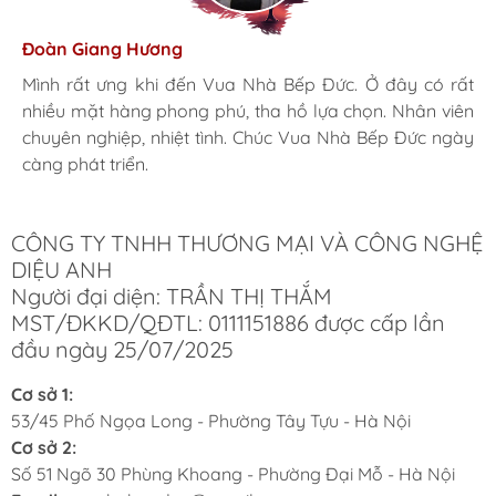
Hương Suri
Đoàn Giang Hương
Ngọc Anh
Mình rất ưng khi đến Vua Nhà Bếp Đức. Ở đây có rất
Mình rất ưng khi đến Vua Nhà Bếp Đức. Ở đây có rất
Mình rất ưng khi đến Vua Nhà Bếp Đức. Ở đây có rất
nhiều mặt hàng phong phú, tha hồ lựa chọn. Nhân viên
nhiều mặt hàng phong phú, tha hồ lựa chọn. Nhân viên
nhiều mặt hàng phong phú, tha hồ lựa chọn. Nhân viên
chuyên nghiệp, nhiệt tình. Chúc Vua Nhà Bếp Đức ngày
chuyên nghiệp, nhiệt tình. Chúc Vua Nhà Bếp Đức ngày
chuyên nghiệp, nhiệt tình. Chúc Vua Nhà Bếp Đức ngày
càng phát triển.
càng phát triển.
càng phát triển.
CÔNG TY TNHH THƯƠNG MẠI VÀ CÔNG NGHỆ
DIỆU ANH
Người đại diện: TRẦN THỊ THẮM
MST/ĐKKD/QĐTL: 0111151886 được cấp lần
đầu ngày 25/07/2025
Cơ sở 1:
53/45 Phố Ngọa Long - Phường Tây Tựu - Hà Nội
Cơ sở 2:
Số 51 Ngõ 30 Phùng Khoang - Phường Đại Mỗ - Hà Nội