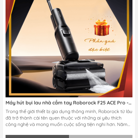
Máy hút bụi lau nhà cầm tay Roborock F25 ACE Pro -
Bản Quốc Tế: Cuộc Cách Mạng Mới Cho Việc Dọn Nhà
Trong thế giới thiết bị gia dụng thông minh, Roborock từ lâu
Hiện Đại
đã trở thành cái tên quen thuộc với những ai yêu thích
công nghệ và mong muốn cuộc sống tiện nghi hơn. Năm
2025, thương hiệu này tiếp tục khẳng định vị thế khi tung
ra Roborock F25 ACE Pro – Bản Quốc Tế, mẫu máy hút bụi