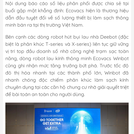
Nội dung báo cáo số liệu phân phối được chia sẻ tại
buổi gặp mặt khẳng định: Ecovacs hiện là thương hiệu
dẫn đầu tuyệt đối về số lượng thiết bị làm sạch thông
minh bán ra tại thị trường Việt Nam.
Bên cạnh các dòng robot hút bụi lau nhà Deebot (đặc
biệt là phân khúc T-series và X-series) liên tục giữ vững
vị trí top đầu doanh số nhờ công nghệ trạm sạc toàn
năng, dòng robot lau kính thông minh Ecovacs Winbot
cũng ghi nhận mức tăng trưởng bứt phá. Trước tốc độ
đô thị hóa nhanh tại các thành phố lớn, Winbot đã
nhanh chóng độc chiếm phân khúc làm sạch kính
chuyên dụng tại các căn hộ chung cư nhờ giải quyết triệt
để bài toán an toàn cho người dùng.