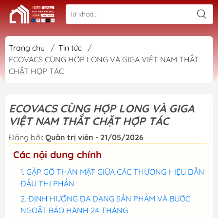
Trang chủ
/
Tin tức
/
ECOVACS CÙNG HỢP LONG VÀ GIGA VIỆT NAM THẮT
CHẶT HỢP TÁC
ECOVACS CÙNG HỢP LONG VÀ GIGA
VIỆT NAM THẮT CHẶT HỢP TÁC
Đăng bởi:
Quản trị viên - 21/05/2026
Các nội dung chính
GẶP GỠ THÂN MẬT GIỮA CÁC THƯƠNG HIỆU DẪN
ĐẦU THỊ PHẦN
ĐỊNH HƯỚNG ĐA DẠNG SẢN PHẨM VÀ BƯỚC
NGOẶT BẢO HÀNH 24 THÁNG