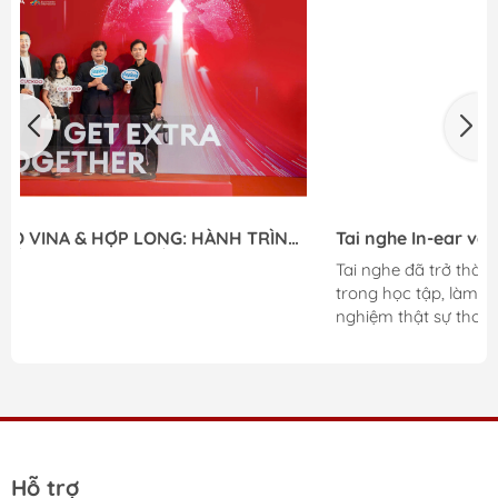
Tai nghe In-ear và Headphone: Nên chọn loại nào
để có trải nghiệm tốt nhất?
Tai nghe đã trở thành “vật bất ly thân” của chúng ta
trong học tập, làm việc lẫn giải trí. Nhưng để có trải
nghiệm thật sự thoải mái và chất lượng, việc lựa chọn
đúng kiểu tai nghe phù hợp lại quan trọng hơn bạn
nghĩ.Trong bài viết này, chúng ta sẽ không bàn đến việc
nên dùng tai nghe Bluetooth hay tai nghe có dây. Thay
vào đó, hãy cùng khám phá 2 dòng tai nghe phổ biến
nhất hiện nay:Tai nghe nhét tai (In-ear) và tai nghe chụp
tai (Headphone) – để xem đâu là lựa chọn...
Hỗ trợ