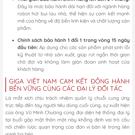
Đây là mức bảo hành dài hạn đối với ngành hàng
robot hút bụi lau nhà, thể hiện sự cam kết mạnh
mẽ của hãng về độ bền linh kiện và chất lượng sản
phẩm.
Chính sách bảo hành 1 đổi 1 trong vòng 15 ngày
đầu tiên:
Áp dụng cho các sản phẩm phát sinh lỗi
kỹ thuật từ nhà sản xuất, giúp rút ngắn thời gian
chờ đợi và không làm gián đoạn sinh hoạt của
khách hàng.
GIGA VIỆT NAM CAM KẾT ĐỒNG HÀNH
BỀN VỮNG CÙNG CÁC ĐẠI LÝ ĐỐI TÁC
Là mắt xích chịu trách nhiệm quản lý chuỗi cung ứng
trực tiếp đến tay người tiêu dùng cuối cùng, sự xuất hiện
của ông Vũ Minh Chương cùng đại diện hệ thống đại lý
tại buổi gặp mặt thân mật này khẳng định vai trò cầu
nối chiến lược quan trọng của đơn vị bán lẻ trong liên
minh ba bên.