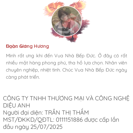
Hương Suri
Đoàn Giang Hương
Ngọc Anh
Mình rất ưng khi đến Vua Nhà Bếp Đức. Ở đây có rất
Mình rất ưng khi đến Vua Nhà Bếp Đức. Ở đây có rất
Mình rất ưng khi đến Vua Nhà Bếp Đức. Ở đây có rất
nhiều mặt hàng phong phú, tha hồ lựa chọn. Nhân viên
nhiều mặt hàng phong phú, tha hồ lựa chọn. Nhân viên
nhiều mặt hàng phong phú, tha hồ lựa chọn. Nhân viên
chuyên nghiệp, nhiệt tình. Chúc Vua Nhà Bếp Đức ngày
chuyên nghiệp, nhiệt tình. Chúc Vua Nhà Bếp Đức ngày
chuyên nghiệp, nhiệt tình. Chúc Vua Nhà Bếp Đức ngày
càng phát triển.
càng phát triển.
càng phát triển.
CÔNG TY TNHH THƯƠNG MẠI VÀ CÔNG NGHỆ
DIỆU ANH
Người đại diện: TRẦN THỊ THẮM
MST/ĐKKD/QĐTL: 0111151886 được cấp lần
đầu ngày 25/07/2025