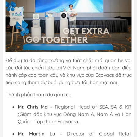
Để duy trì đà tăng trưởng và thắt chặt mối quan hệ với
các đối tác chiến lược tại Việt Nam, phái đoàn ban điều
hành cấp cao toàn cầu và khu vực của Ecovacs đã trực
tiếp sang tham dự buổi dùng bữa tối thân mật này.
Thành phần tham dự gồm có:
Mr. Chris Ma
– Regional Head of SEA, SA & KR
(Giám đốc khu vực Đông Nam Á, Nam Á và Hàn
Quốc – Tập đoàn Ecovacs).
Mr. Martin Lu
– Director of Global Retail