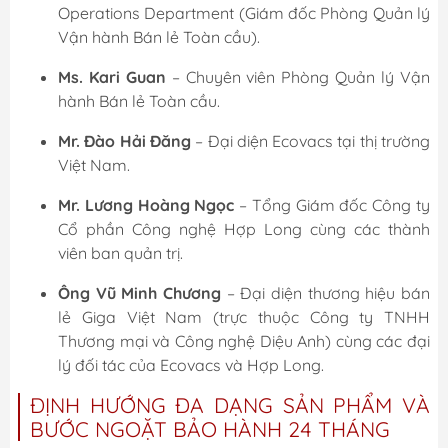
Operations Department (Giám đốc Phòng Quản lý
Vận hành Bán lẻ Toàn cầu).
Ms. Kari Guan
– Chuyên viên Phòng Quản lý Vận
hành Bán lẻ Toàn cầu.
Mr. Đào Hải Đăng
– Đại diện Ecovacs tại thị trường
Việt Nam.
Mr. Lương Hoàng Ngọc
– Tổng Giám đốc Công ty
Cổ phần Công nghệ Hợp Long cùng các thành
viên ban quản trị.
Ông Vũ Minh Chương
– Đại diện thương hiệu bán
lẻ Giga Việt Nam (trực thuộc Công ty TNHH
Thương mại và Công nghệ Diệu Anh) cùng các đại
lý đối tác của Ecovacs và Hợp Long.
ĐỊNH HƯỚNG ĐA DẠNG SẢN PHẨM VÀ
BƯỚC NGOẶT BẢO HÀNH 24 THÁNG