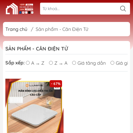
Trang chủ
/
Sản phẩm - Cân Điện Tử
SẢN PHẨM - CÂN ĐIỆN TỬ
Sắp xếp:
A → Z
Z → A
Giá tăng dần
Giá giả
- 67%