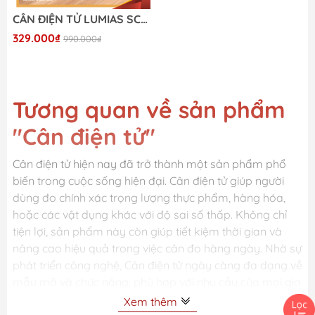
CÂN ĐIỆN TỬ LUMIAS SCALE G25
329.000₫
990.000₫
Tương quan về sản phẩm
"Cân điện tử"
Cân điện tử hiện nay đã trở thành một sản phẩm phổ
biến trong cuộc sống hiện đại. Cân điện tử giúp người
dùng đo chính xác trọng lượng thực phẩm, hàng hóa,
hoặc các vật dụng khác với độ sai số thấp. Không chỉ
tiện lợi, sản phẩm này còn giúp tiết kiệm thời gian và
nâng cao hiệu quả trong việc cân đo hàng ngày. Nhờ sự
phát triển công nghệ, Cân điện tử ngày càng đa dạng về
mẫu mã và chức năng, phù hợp với nhu cầu của mọi gia
đình và doanh nghiệp.
Xem thêm