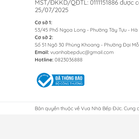
độ ph
MST/ĐKKD/QĐTL: 0111151886 được c
25/07/2025
Một s
hoạt,
Cơ sở 1:
53/45 Phố Ngọa Long - Phường Tây Tựu - Hà
Lợ
Cơ sở 2:
Số 51 Ngõ 30 Phùng Khoang - Phường Đại Mỗ
Chí
Email:
vuanhabepduc@gmail.com
Hotline:
0823036888
Tại V
điểm.
khỏe 
Dị
Cửa h
ngày 
Bản quyền thuộc về Vua Nhà Bếp Đức. Cung c
luôn 
nghiệ