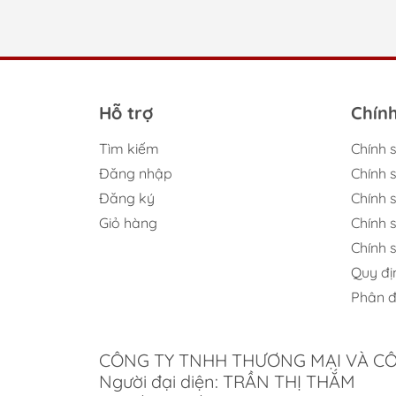
Việc 
trải 
Gợ
Hỗ trợ
Chín
To
Tìm kiếm
Chính 
Các m
Đăng nhập
Chính 
dụng.
Đăng ký
Chính s
mà vẫ
Giỏ hàng
Chính 
Ngoài
Chính 
người
Quy đị
Top
Phân đ
nh
Đối v
CÔNG TY TNHH THƯƠNG MẠI VÀ C
tách 
Người đại diện: TRẦN THỊ THẮM