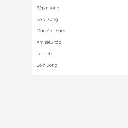
Trên 
Bếp nướng
pha c
cầu s
Lò vi sóng
Ki
Máy ép chậm
Ấm siêu tốc
Các
Tủ lạnh
Khi c
liệu 
Lò Nướng
chế đ
Ngoài
pha c
Nh
Nhiều
không
pha c