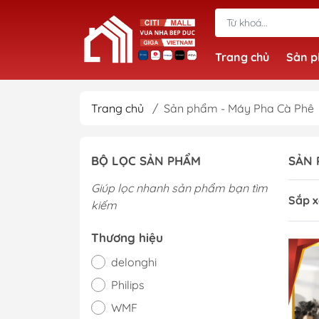
Trang chủ
Sản 
Trang chủ
/
Sản phẩm - Máy Pha Cà Phê
BỘ LỌC SẢN PHẨM
SẢN 
Giúp lọc nhanh sản phẩm bạn tìm
Sắp x
kiếm
Thương hiệu
delonghi
Philips
WMF