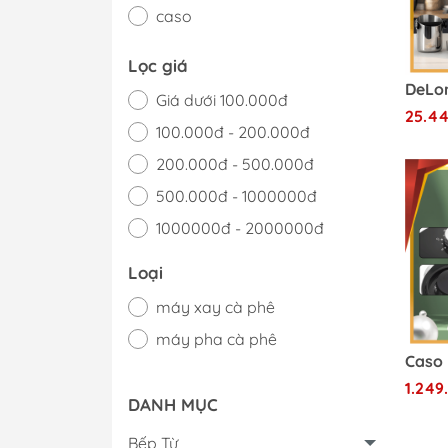
caso
Lọc giá
Giá dưới 100.000đ
25.4
100.000đ - 200.000đ
200.000đ - 500.000đ
500.000đ - 1000000đ
1000000đ - 2000000đ
Giá trên 2000000đ
Loại
máy xay cà phê
máy pha cà phê
1.249
DANH MỤC
Bếp Từ