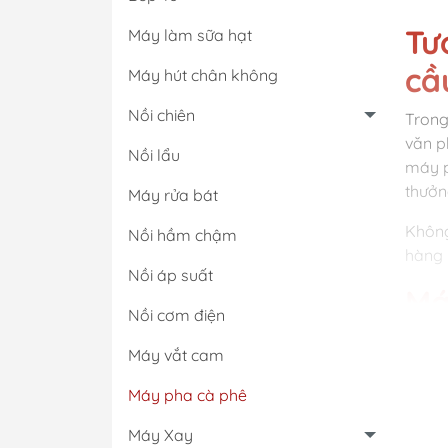
Tư
Máy làm sữa hạt
cầ
Máy hút chân không
Nồi chiên
Trong
văn p
Nồi lẩu
máy p
thưởn
Máy rửa bát
Không
Nồi hầm chậm
hàng 
Nồi áp suất
Má
Nồi cơm điện
tr
Máy vắt cam
Máy p
Máy pha cà phê
đà và
gian 
Máy Xay