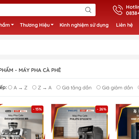
Hotli
0838
phẩm
Thương Hiệu
Kinh nghiệm sử dụng
Liên hệ
PHẨM - MÁY PHA CÀ PHÊ
ếp:
A → Z
Z → A
Giá tăng dần
Giá giảm dần
- 15%
- 26%