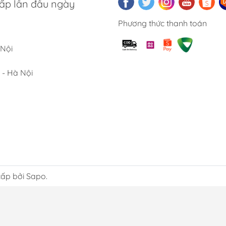
a tự động, hệ thống điều khiển hiện đại và khả năng duy trì 
ấp lần đầu ngày
ố dòng máy pha cà phê cao cấp còn đi kèm chế độ tạo bọt sữ
Phương thức thanh toán
 giúp tối ưu hiệu suất phục vụ khách hàng, tiết kiệm thời gian
 Nội
i ích khi chọn mua sản phẩm
 - Hà Nội
nh sách giá & ưu đãi cạnh tranh
ua Nhà Bếp Đức
, khách hàng có thể mua các sản phẩm với mức 
 Tất cả sản phẩm đều là hàng chính hãng, có bảo hành rõ rà
và độ bền sử dụng lâu dài.
ch vụ chăm sóc khách hàng chuyê
àng hỗ trợ tư vấn lựa chọn sản phẩm phù hợp nhu cầu, đồng t
tùy dòng. Đội ngũ nhân viên đã phục vụ hơn 5.000 khách hàn
ấp bởi Sapo.
sẵn sàng hỗ trợ hướng dẫn sử dụng và vệ sinh sản phẩm đúng
m sản phẩm một cách trọn vẹn nhất.