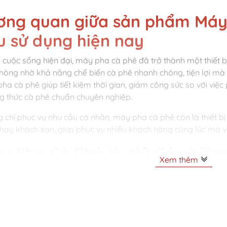
ơng quan giữa sản phẩm Máy
u sử dụng hiện nay
 cuộc sống hiện đại, máy pha cà phê đã trở thành một thiết bị
hòng nhờ khả năng chế biến cà phê nhanh chóng, tiện lợi mà
ha cà phê giúp tiết kiệm thời gian, giảm công sức so với việ
g thức cà phê chuẩn chuyên nghiệp.
 chỉ phục vụ nhu cầu cá nhân, máy pha cà phê còn là thiết b
hay khách sạn, giúp phục vụ nhiều khách hàng cùng lúc mà 
y Pha Cà Phê là gì? Có những 
Xem thêm
ường?
ha cà phê là thiết bị chuyên dụng để chiết xuất cà phê từ hạt
 chất lượng ổn định. Thiết bị này thay thế hoàn toàn phương p
và công sức, phù hợp với nhu cầu hiện đại.