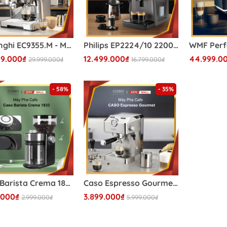
DeLonghi EC9355.M - Máy Pha Cà Phê DeLonghi 2026
Philips EP2224/10 2200 - Máy Pha Cà Phê Philips 2026
49.000₫
12.499.000₫
44.999.0
29.999.000₫
16.799.000₫
- 58%
- 35%
Caso Barista Crema 1833 - Máy Xay Cà Phê Caso 2026
Caso Espresso Gourmet - Máy Pha Cà Phê Caso 2026
.000₫
3.899.000₫
2.999.000₫
5.999.000₫