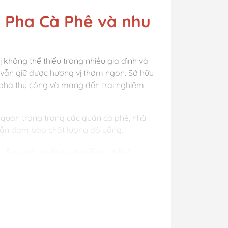
 Pha Cà Phê và nhu
 không thể thiếu trong nhiều gia đình và
 vẫn giữ được hương vị thơm ngon. Sở hữu
c pha thủ công và mang đến trải nghiệm
ị quan trọng trong các quán cà phê, nhà
vẫn đảm bảo chất lượng đồ uống.
loại nào trên thị
, bột hoặc viên nén, mang lại hương vị đậm
háp pha cà phê thủ công, tiết kiệm thời