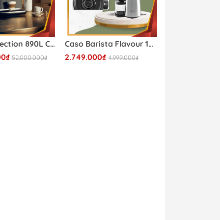
WMF Perfection 890L CP855815 - Máy Pha Cà Phê WMF 2026
Caso Barista Flavour 1832 - Máy Xay Cà Phê Caso 2026
00₫
2.749.000₫
52.000.000₫
4.999.000₫