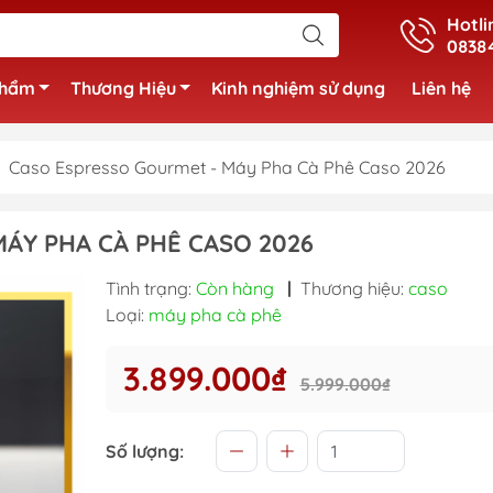
Hotli
0838
phẩm
Thương Hiệu
Kinh nghiệm sử dụng
Liên hệ
Caso Espresso Gourmet - Máy Pha Cà Phê Caso 2026
ÁY PHA CÀ PHÊ CASO 2026
Tình trạng:
Còn hàng
|
Thương hiệu:
caso
Loại:
máy pha cà phê
3.899.000₫
5.999.000₫
Số lượng: