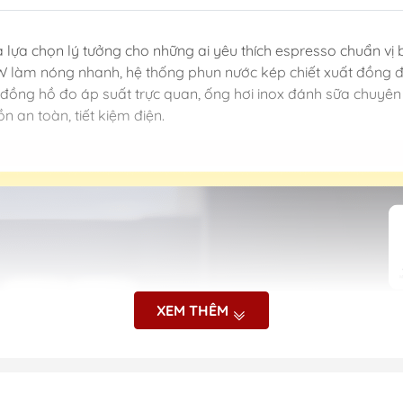
à lựa chọn lý tưởng cho những ai yêu thích espresso chuẩn vị b
làm nóng nhanh, hệ thống phun nước kép chiết xuất đồng đều
 đồng hồ đo áp suất trực quan, ống hơi inox đánh sữa chuyên n
n an toàn, tiết kiệm điện.
XEM THÊM