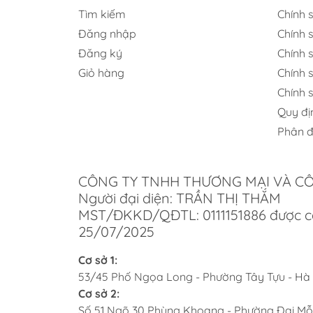
Tìm kiếm
Chính 
Đăng nhập
Chính 
Đăng ký
Chính s
Giỏ hàng
Chính 
Chính 
Quy đị
Những ưu điểm nổi b
Phân đ
Áp suất bơm Ulka mạnh mẽ lên đến 1
CÔNG TY TNHH THƯƠNG MẠI VÀ C
Công suất cao 1450W làm nóng nhanh
Người đại diện: TRẦN THỊ THẮM
MST/ĐKKD/QĐTL: 0111151886 được c
Hệ thống phun nước kép chiết suất đ
25/07/2025
Chức năng pha trước tự động (Pre-inf
Cơ sở 1:
Portafilter thép không gỉ cao cấp, giữ n
53/45 Phố Ngọa Long - Phường Tây Tựu - Hà
Cơ sở 2:
Đồng hồ đo áp suất hiển thị thời gian 
Số 51 Ngõ 30 Phùng Khoang - Phường Đại Mỗ