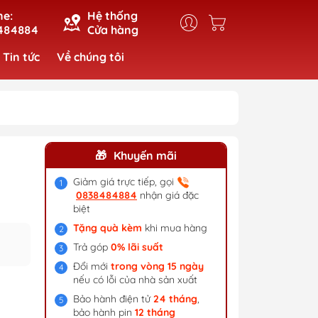
ne:
Hệ thống
484884
Cửa hàng
Tin tức
Về chúng tôi
Khuyến mãi
Giảm giá trực tiếp, gọi
0838484884
nhận giá đặc
biệt
Tặng quà kèm
khi mua hàng
Trả góp
0% lãi suất
Đổi mới
trong vòng 15 ngày
nếu có lỗi của nhà sản xuất
Bảo hành điện tử
24 tháng
,
bảo hành pin
12 tháng