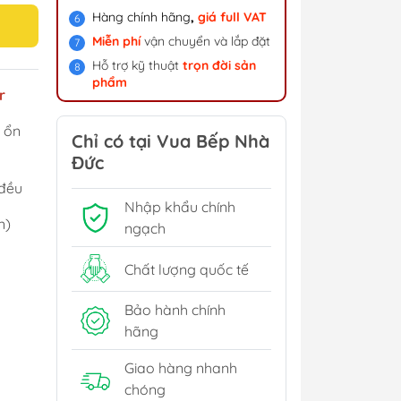
Hàng chính hãng
,
giá f
ull VAT
Miễn phí
vận chuyển và lắp đặt
Hỗ trợ kỹ thuật
trọn đời sản
phẩm
r
 ổn
Chỉ có tại Vua Bếp Nhà
Đức
đều
Nhập khẩu chính
n)
ngạch
Chất lượng quốc tế
Bảo hành chính
hãng
Giao hàng nhanh
chóng