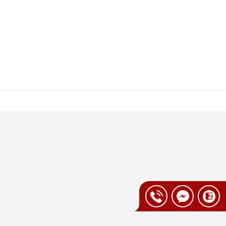
 với nhiều dòng espresso thông thường chỉ
độ đậm sâu, béo mịn và lớp crema dày hấp
a.
y pha cà phê Caso Espresso Gourmet sử dụng
 trong suốt quá trình pha. Kết hợp với bơm
ema mịn màng đúng chuẩn quán cà phê