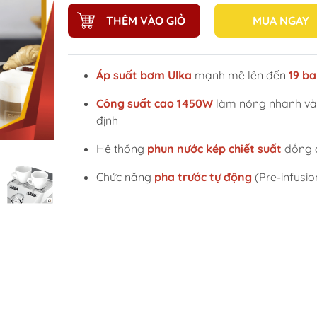
THÊM VÀO GIỎ
MUA NGAY
Áp suất bơm Ulka
mạnh mẽ lên đến
19 ba
Công suất cao 1450W
làm nóng nhanh và
định
Hệ thống
phun nước kép chiết suất
đồng 
Chức năng
pha trước tự động
(Pre-infusio