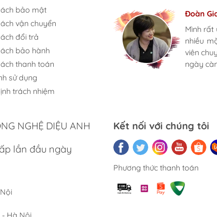
sách bảo mật
Hương S
Đoàn Gi
Ngọc An
sách vận chuyển
Mình rất
Mình rất
Mình rất
ách đổi trả
nhiều m
nhiều m
nhiều m
sách bảo hành
viên chu
viên chu
viên chu
sách thanh toán
ngày càn
ngày càn
ngày càn
nh sử dụng
ật của Máy pha cà phê Caso
ịnh trách nhiệm
9 bar
ÔNG NGHỆ DIỆU ANH
Kết nối với chúng tôi
 và ổn định
ấp lần đầu ngày
ồng đều
Phương thức thanh toán
usion)
hiệt tốt
 Nội
thực
 - Hà Nội