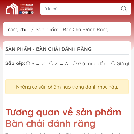
Trang chủ
/
Sản phẩm - Bàn Chải Đánh Răng
SẢN PHẨM - BÀN CHẢI ĐÁNH RĂNG
Sắp xếp:
A → Z
Z → A
Giá tăng dần
Giá giả
Không có sản phẩm nào trong danh mục này.
Tương quan về sản phẩm
Bàn chải đánh răng