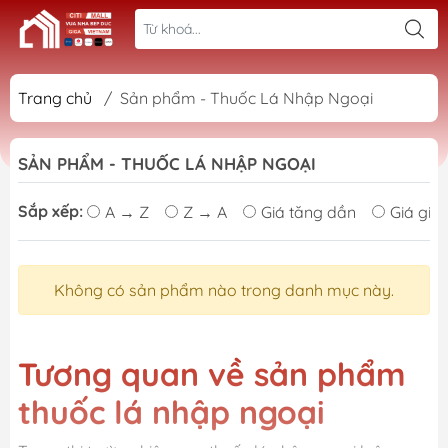
Trang chủ
/
Sản phẩm - Thuốc Lá Nhập Ngoại
SẢN PHẨM - THUỐC LÁ NHẬP NGOẠI
Sắp xếp:
A → Z
Z → A
Giá tăng dần
Giá giả
Không có sản phẩm nào trong danh mục này.
Tương quan về sản phẩm
thuốc lá nhập ngoại