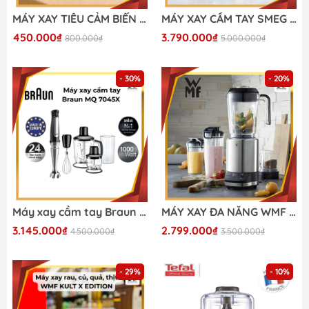
MÁY XAY TIÊU CẢM BIẾN GKÖCH – BÍ QUYẾT MÓN NGON CHUẨN VỊ!
MÁY XAY CẦM TAY SMEG HBF03 (màu đỏ)
450.000₫
3.790.000₫
800.000₫
5.000.000₫
- 30%
- 20%
Máy xay cầm tay Braun MQ 7045X
MÁY XAY ĐA NĂNG WMF KULT PRO siêu khoẻ, siêu bền
3.145.000₫
2.799.000₫
4.500.000₫
3.500.000₫
- 29%
- 10%