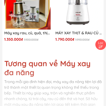
Máy xay rau, củ, quả, thịt WMF KULT X EDITION
MÁY XAY THỊT & RAU CỦ TEFAL DPA130
1.350.000₫
1.790.000₫
1.900.000₫
1.990.000₫
Tương quan về Máy xay
đa năng
Trong mỗi gia đình hiện đại, máy xay đa năng tiện lợi đã
trở thành một thiết bị quan trọng không thể thiếu trong
bếp. Thiết bị này giúp xay, trộn và nghiền thực phẩm
nhanh chóng, từ trái cây, rau củ đến thịt và hạt. Sở hữu
một máy xay đa năng tiện lợi giúp tiết kiệm thời gian