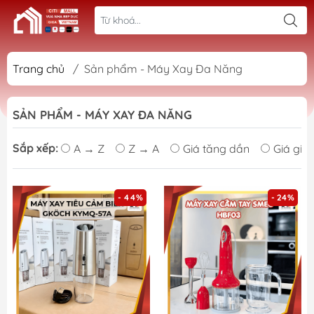
Trang chủ
/
Sản phẩm - Máy Xay Đa Năng
SẢN PHẨM - MÁY XAY ĐA NĂNG
Sắp xếp:
A → Z
Z → A
Giá tăng dần
Giá giả
- 44%
- 24%