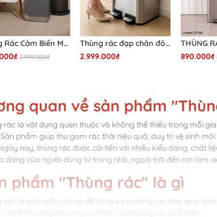
Thùng Rác Cảm Biến Mở 2 Cánh - Chân Gỗ Cao
Thùng rác đạp chân đôi Elpheco
.000₫
2.999.000₫
890.000₫
2.499.000₫
ơng quan về sản phẩm "Thùn
 rác là vật dụng quen thuộc và không thể thiếu trong mỗi gi
 Sản phẩm giúp thu gom rác thải hiệu quả, duy trì vệ sinh m
 Ngày nay, thùng rác được cải tiến với nhiều kiểu dáng, chất l
a dạng của người dùng từ trong nhà, ngoài trời đến nơi làm vi
n phẩm "Thùng rác" là gì
 rác là sản phẩm dùng để chứa và quản lý rác thải, giúp bảo 
Trên thị trường hiện nay có nhiều loại thùng rác phổ biến: