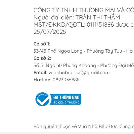
Đối v
CÔNG TY TNHH THƯƠNG MẠI VÀ C
Người đại diện: TRẦN THỊ THẮM
Chấ
MST/ĐKKD/QĐTL: 0111151886 được c
25/07/2025
Cơ sở 1:
53/45 Phố Ngọa Long - Phường Tây Tựu - Hà
Dun
Cơ sở 2:
Số 51 Ngõ 30 Phùng Khoang - Phường Đại Mỗ
Email:
vuanhabepduc@gmail.com
Hotline:
0823036888
Với n
bảo v
Lợ
Bản quyền thuộc về Vua Nhà Bếp Đức. Cung c