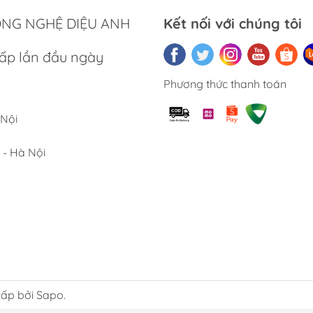
ới khách hàng mới, việc chọn thùng rác phù hợp cần dựa trên m
ÔNG NGHỆ DIỆU ANH
Kết nối với chúng tôi
t liệu và độ bền
ấp lần đầu ngày
Ưu tiên chọn thùng rác từ inox, nhựa cao cấp hoặc thép phủ s
Phương thức thanh toán
Kiểm tra khả năng chống rò rỉ, chống mùi và dễ vệ sinh.
 Nội
g tích và tiện ích sử dụng
 - Hà Nội
Chọn dung tích thùng rác phù hợp với nhu cầu sử dụng hàng 
Kiểm tra các tính năng tiện ích như nắp đậy kín, cảm ứng tự 
Thiết kế hiện đại, gọn gàng, thích hợp cho không gian phòn
hững kinh nghiệm trên, khách hàng mới sẽ dễ dàng lựa chọn đư
ệ sinh và nâng cao tiện ích cho gia đình.
i ích khi chọn mua sản phẩm
ấp bởi Sapo.