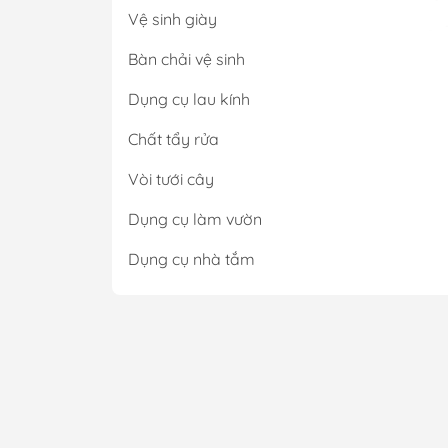
Vệ sinh giày
Bàn chải vệ sinh
Dụng cụ lau kính
Chất tẩy rửa
Công 
cho n
Vòi tưới cây
Tạ
Dụng cụ làm vườn
rá
Dụng cụ nhà tắm
Sở hữ
hôi l
thức 
cho s
Nh