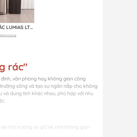
THÙNG RÁC LUMIAS LTC-20L
950.000₫
g rác"
a đình, văn phòng hay không gian công
ôi trường sống và tạo sự ngăn nắp cho không
iệu và dung tích khác nhau, phù hợp với nhu
ệc.
vệ môi trường và giữ vệ sinh không gian