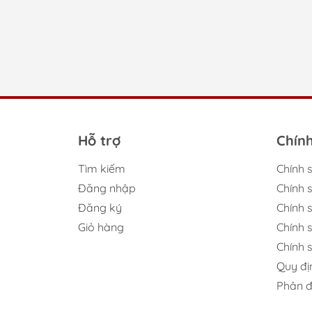
rá
Trên t
Thư
Hỗ trợ
Chín
Thư
Tìm kiếm
Chính 
Đăng nhập
Chính 
Đăng ký
Chính s
Giỏ hàng
Chính 
Những
cầu hi
Chính 
Quy đị
Ki
Phân đ
vớ