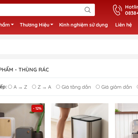
Hotli
0838
phẩm
Thương Hiệu
Kinh nghiệm sử dụng
Liên hệ
PHẨM - THÙNG RÁC
ếp:
A → Z
Z → A
Giá tăng dần
Giá giảm dần
- 12%