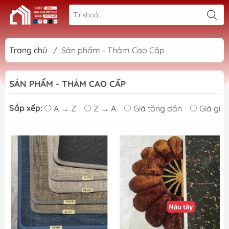
Trang chủ
/
Sản phẩm - Thảm Cao Cấp
SẢN PHẨM - THẢM CAO CẤP
Sắp xếp:
A → Z
Z → A
Giá tăng dần
Giá giả