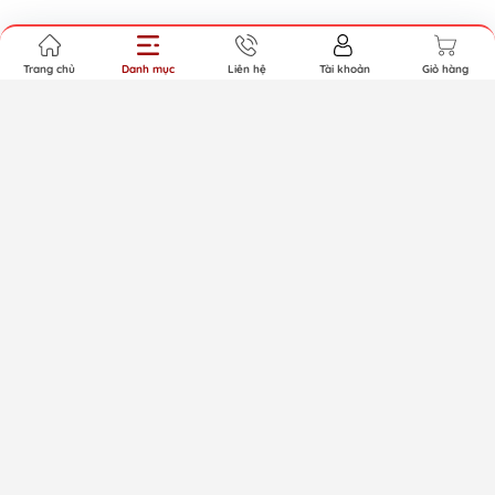
Kinh nghiệm chọn mua
sản phẩm "Thảm cao cấp"
Trang chủ
Danh mục
Liên hệ
Tài khoản
Giỏ hàng
đối với khách hàng mới
Đối với khách hàng mới, việc chọn thảm cao cấp phù
hợp cần dựa trên một số tiêu chí quan trọng:
Chất liệu và độ bền
Ưu tiên chọn thảm làm từ len tự nhiên, sợi tổng hợp
cao cấp hoặc lông nhân tạo chất lượng.
Kiểm tra khả năng chống bám bụi, dễ vệ sinh và
độ bền theo thời gian.
Kích thước và phong cách thiết
kế