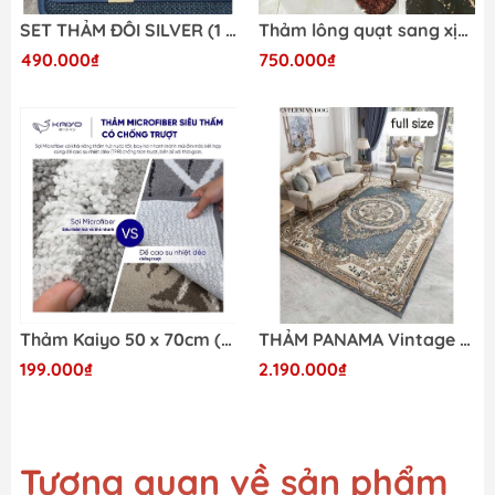
SET THẢM ĐÔI SILVER (1 THẢM NHỎ VÀ 1 THẢM DÀI)
Thảm lông quạt sang xịn độc đáo, hiện đại
490.000₫
750.000₫
Thảm Kaiyo 50 x 70cm (1 cái)
THẢM PANAMA Vintage Cao Cấp Size King 2m x 3m
199.000₫
2.190.000₫
Tương quan về sản phẩm