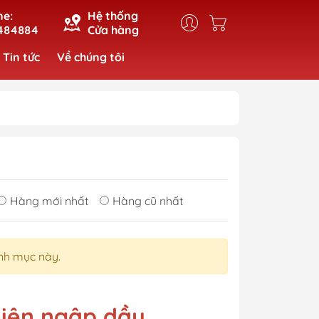
ne:
Hệ thống
484884
Cửa hàng
Tin tức
Về chúng tôi
Hàng mới nhất
Hàng cũ nhất
nh mục này.
hiên ngập dầu