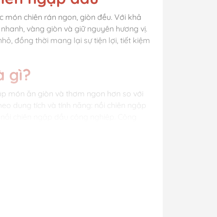
ác món chiên rán ngon, giòn đều. Với khả
 nhanh, vàng giòn và giữ nguyên hương vị.
 đồng thời mang lại sự tiện lợi, tiết kiệm
à gì?
iúp món ăn giòn và thơm ngon hơn so với
eo dung tích và tính năng: nồi chiên ngập
, nồi chiên ngập dầu công nghiệp. Công
u nhiệt, giữ độ giòn và màu sắc hấp dẫn,
kém phần quan trọng, giúp chế biến các
ia. Khác với nồi chiên không dầu, nồi
hoàn toàn, tạo lớp vỏ vàng rộm, giòn tan
ý tưởng để chế biến các món chiên truyền
t, mang lại hương vị đậm đà, hấp dẫn và