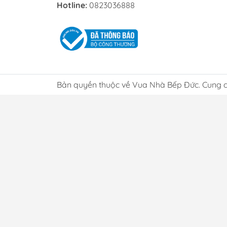
Để lự
Hotline:
0823036888
đi kè
Hãy c
người
thực 
Chọ
Bản quyền thuộc về Vua Nhà Bếp Đức. Cung c
Một N
năng. 
Chọ
Khách
tính 
bền l
Lợ
Chí