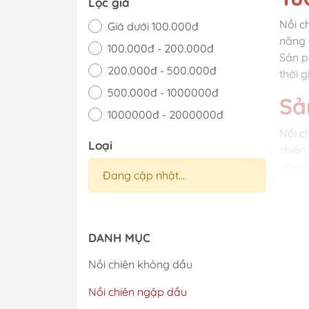
Lọc giá
Nồi c
Giá dưới 100.000đ
năng 
100.000đ - 200.000đ
Sản p
200.000đ - 500.000đ
thời 
500.000đ - 1000000đ
Sả
1000000đ - 2000000đ
Nồi c
Giá trên 2000000đ
Loại
chiên
dầu m
Đang cập nhật...
dụng 
đồng 
Nồi c
DANH MỤC
món c
chiên
Nồi chiên không dầu
trong
Nồi chiên ngập dầu
thống