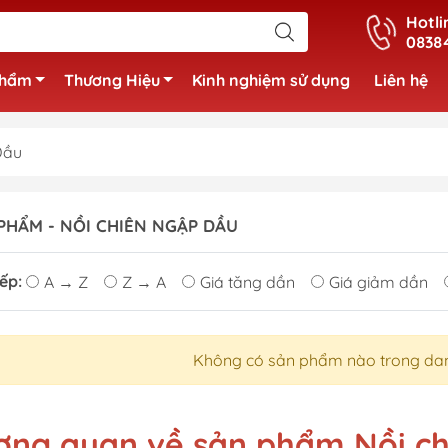
Hotli
0838
phẩm
Thương Hiệu
Kinh nghiệm sử dụng
Liên hệ
Dầu
PHẨM - NỒI CHIÊN NGẬP DẦU
ếp:
A → Z
Z → A
Giá tăng dần
Giá giảm dần
Không có sản phẩm nào trong da
ơng quan về sản phẩm Nồi c