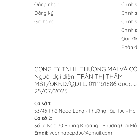
Nh
Đăng nhập
Chính 
Đăng ký
Chính s
ng
Giỏ hàng
Chính 
Hiện 
Chính 
dụng.
Quy đị
Phân đ
Thư
Phili
CÔNG TY TNHH THƯƠNG MẠI VÀ C
mạnh,
Người đại diện: TRẦN THỊ THẮM
Th
MST/ĐKKD/QĐTL: 0111151886 được c
25/07/2025
Lock&
sinh.
Cơ sở 1:
53/45 Phố Ngọa Long - Phường Tây Tựu - Hà
Ki
Cơ sở 2:
dầ
Số 51 Ngõ 30 Phùng Khoang - Phường Đại Mỗ
Email:
vuanhabepduc@gmail.com