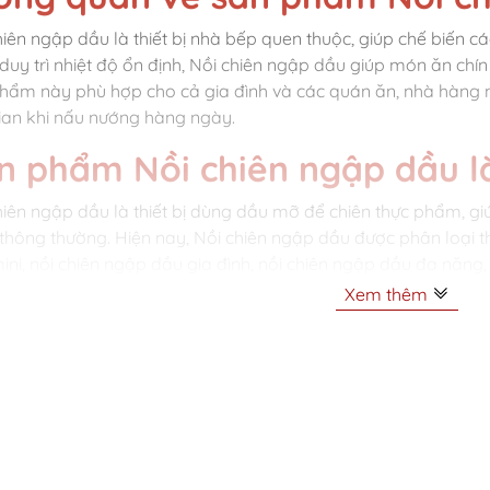
hiên ngập dầu là thiết bị nhà bếp quen thuộc, giúp chế biến c
duy trì nhiệt độ ổn định, Nồi chiên ngập dầu giúp món ăn chín
hẩm này phù hợp cho cả gia đình và các quán ăn, nhà hàng nhỏ,
gian khi nấu nướng hàng ngày.
n phẩm Nồi chiên ngập dầu l
hiên ngập dầu là thiết bị dùng dầu mỡ để chiên thực phẩm, g
 thông thường. Hiện nay, Nồi chiên ngập dầu được phân loại th
ini, nồi chiên ngập dầu gia đình, nồi chiên ngập dầu đa năng
nổi bật của Nồi chiên ngập dầu là chiên thực phẩm nhanh, đề
Xem thêm
thời dễ dàng vệ sinh sau khi sử dụng.
hiên ngập dầu
là thiết bị nhà bếp truyền thống nhưng không 
hiên rán thơm ngon, giòn rụm đúng chuẩn nhà hàng ngay tại g
 ngập dầu sử dụng lượng dầu lớn để thực phẩm được bao phủ 
 khi vẫn giữ độ mềm, mọng nước bên trong. Đây là lựa chọn l
 như gà rán, khoai tây, bánh xèo, chả giò hay hải sản tẩm bộ