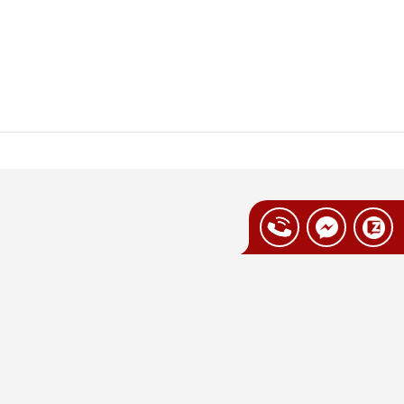
ung tích, công suất, chất liệu và tính năng
của từng thành viên trong gia đình. Những
 thực phẩm ít gia vị; người lớn tuổi ưu tiên
p nhu cầu
 phẩm cần thiết, tiết kiệm dầu và điện
nh nhỏ nên chọn nồi từ 5 lít trở lên.
ất lượng cao, vỏ ngoài cách nhiệt và các
rải nghiệm nấu nướng an toàn, tiện lợi và
 tại Vua Nhà Bếp Đức