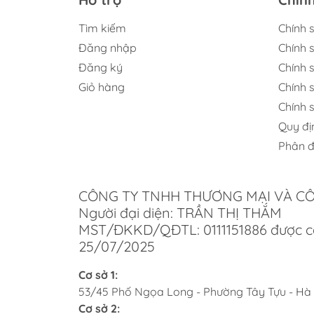
này đ
Tìm kiếm
Chính 
Thư
Đăng nhập
Chính 
Đăng ký
Chính s
Trên 
Giỏ hàng
Chính 
dáng 
Chính 
cho n
Quy đị
Ki
Phân đ
đố
Ưu 
CÔNG TY TNHH THƯƠNG MẠI VÀ C
Người đại diện: TRẦN THỊ THẮM
Khi c
MST/ĐKKD/QĐTL: 0111151886 được c
an to
25/07/2025
trong
Cơ sở 1:
Lựa
53/45 Phố Ngọa Long - Phường Tây Tựu - Hà
Cơ sở 2:
Người