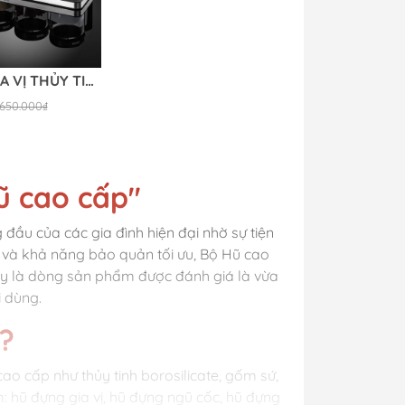
SET HŨ GIA VỊ THỦY TINH CCKO
650.000₫
ũ cao cấp"
ầu của các gia đình hiện đại nhờ sự tiện
ội và khả năng bảo quản tối ưu, Bộ Hũ cao
y là dòng sản phẩm được đánh giá là vừa
 dùng.
ì?
cao cấp như thủy tinh borosilicate, gốm sứ,
: hũ đựng gia vị, hũ đựng ngũ cốc, hũ đựng