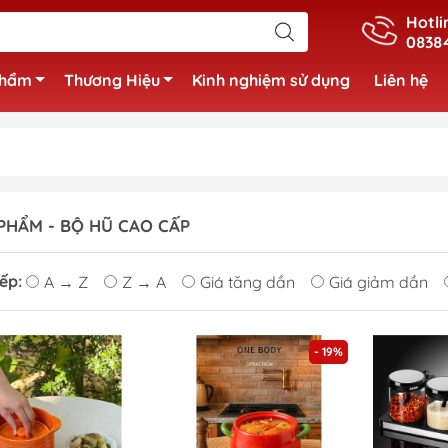
Hotli
0838
phẩm
Thương Hiệu
Kinh nghiệm sử dụng
Liên hệ
PHẨM - BỘ HŨ CAO CẤP
ếp:
A → Z
Z → A
Giá tăng dần
Giá giảm dần
- 19%