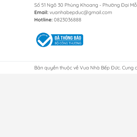
Số 51 Ngõ 30 Phùng Khoang - Phường Đại Mỗ
nhỏ, 
Email:
vuanhabepduc@gmail.com
căn b
Hotline:
0823036888
Lợ
Chí
Tại V
điểm.
Bản quyền thuộc về Vua Nhà Bếp Đức. Cung c
khỏe 
Dị
Cửa h
ngày 
luôn 
nghiệ