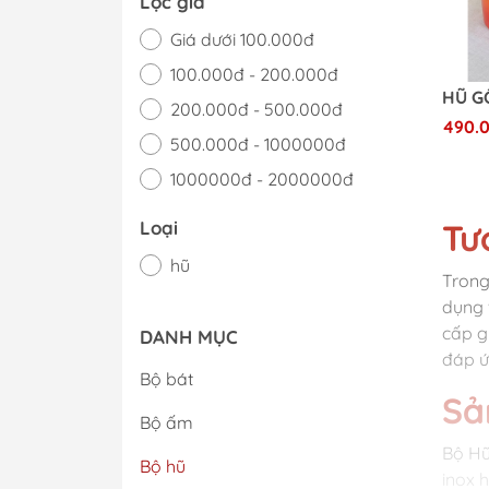
Lọc giá
Giá dưới 100.000đ
100.000đ - 200.000đ
200.000đ - 500.000đ
490.
500.000đ - 1000000đ
1000000đ - 2000000đ
Giá trên 2000000đ
Tư
Loại
hũ
Trong
dụng 
cấp g
DANH MỤC
đáp ứ
Bộ bát
Sả
Bộ ấm
Bộ Hũ
Bộ hũ
inox 