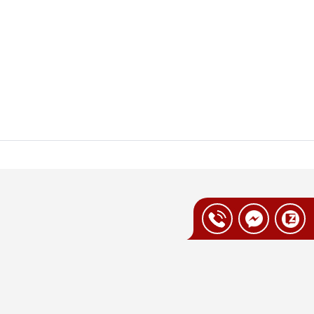
ộ Hũ cao cấp đồng bộ về kiểu dáng sẽ giúp
 tại Vua Nhà Bếp Đức
giá ưu đãi tiết kiệm từ 5–15% tùy thời
ng từ 12–24 tháng, đảm bảo an toàn sức
n nghiệp
hời nhận đổi sản phẩm lỗi trong vòng 7–14
g, am hiểu các công nghệ của thương hiệu,
 cách. Nhờ vậy, khách hàng yên tâm trải