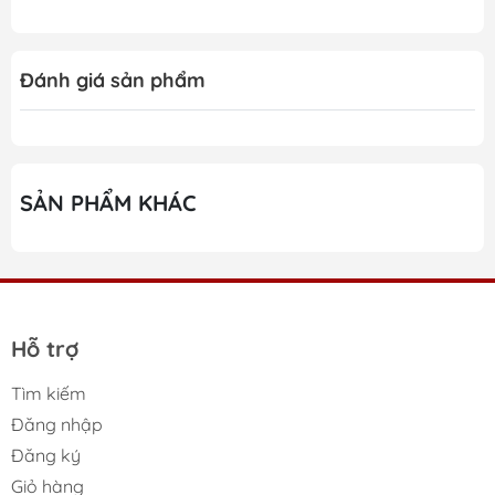
Đánh giá sản phẩm
SẢN PHẨM KHÁC
Hỗ trợ
Tìm kiếm
Những ưu điểm nổi bật
Đăng nhập
của Máy pha cà phê WMF
Đăng ký
Giỏ hàng