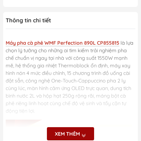
Thông tin chi tiết
Máy pha cà phê WMF Perfection 890L CP855815
là lựa
chọn lý tưởng cho những ai tìm kiếm trải nghiệm pha
chế chuẩn vị ngay tại nhà với công suất 1550W mạnh
mẽ, hệ thống gia nhiệt Thermoblock ổn định, máy xay
hình nón 4 mức điều chỉnh, 15 chương trình đồ uống cài
đặt sẵn, công nghệ One-Touch-Cappuccino pha 2 ly
cùng lúc, màn hình cảm ứng OLED trực quan, dung tích
bình nước 2L và hộp hạt 250g rộng rãi, máng bột cà
phê riêng linh hoạt cùng chế độ vệ sinh và tẩy cặn tự
động tiện lợi.
XEM THÊM