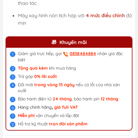
thao tác
Máy xay hình nón tích hợp với
4 mức điều chỉnh
độ
mịn
Khuyến mãi
Giảm giá trực tiếp, gọi
0838484884
nhận giá đặc
biệt
Tặng quà kèm
khi mua hàng
Trả góp
0% lãi suất
Đổi mới
trong vòng 15 ngày
nếu có lỗi của nhà sản
xuất
Bảo hành điện tử
24 tháng
, bảo hành pin
12 tháng
Hàng chính hãng
,
giá f
ull VAT
Miễn phí
vận chuyển và lắp đặt
Hỗ trợ kỹ thuật
trọn đời sản phẩm