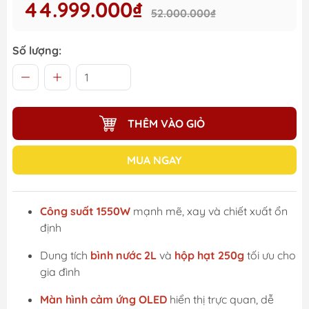
44.999.000₫
52.000.000₫
Số lượng:
THÊM VÀO GIỎ
MUA NGAY
Công suất 1550W
mạnh mẽ, xay và chiết xuất ổn
định
Dung tích
bình nước 2L
và
hộp hạt 250g
tối ưu cho
gia đình
Màn hình cảm ứng OLED
hiển thị trực quan, dễ