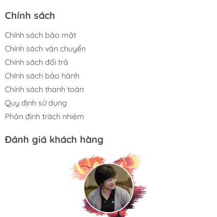
Chính sách
Điều chỉnh độ xay linh hoạt từ mịn đến thô
Chính sách bảo mật
Công nghệ xay chậm bằng đĩa chuyên nghiệp giữ
Chính sách vận chuyển
trọn hương thơm
Chính sách đổi trả
Hộp chứa bột cà phê tháo rời dung tích 140g (tối
Chính sách bảo hành
đa 12 tách)
Chính sách thanh toán
Hộp đựng hạt cà phê tháo rời dung tích 190g
Quy định sử dụng
Phân định trách nhiệm
Động cơ công suất 150W mạnh mẽ, vận hành ổn
định
Đánh giá khách hàng
Hoạt động êm ái, hạn chế rung lắc và tiếng ồn
Thiết kế nhỏ gọn, phù hợp nhiều không gian
Mặt trước thép không gỉ cao cấp, bền bỉ và dễ vệ
sinh