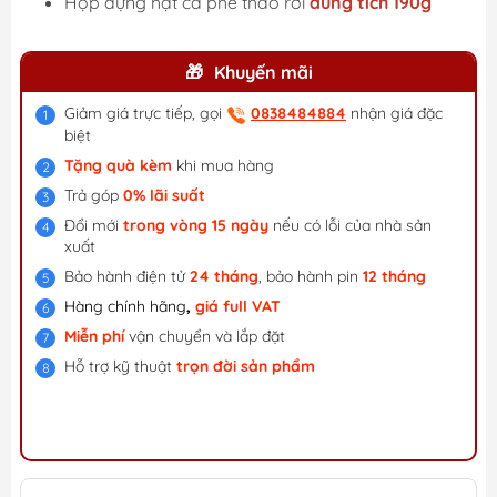
Hộp đựng hạt cà phê tháo rời
dung tích 190g
Khuyến mãi
Giảm giá trực tiếp, gọi
0838484884
nhận giá đặc
biệt
Tặng quà kèm
khi mua hàng
Trả góp
0% lãi suất
Đổi mới
trong vòng 15 ngày
nếu có lỗi của nhà sản
xuất
Bảo hành điện tử
24 tháng
, bảo hành pin
12 tháng
Hàng chính hãng
,
giá f
ull VAT
Miễn phí
vận chuyển và lắp đặt
Hỗ trợ kỹ thuật
trọn đời sản phẩm