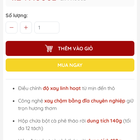
Số lượng:
THÊM VÀO GIỎ
MUA NGAY
Điều chỉnh
độ xay linh hoạt
từ mịn đến thô
Công nghệ
xay chậm bằng đĩa chuyên nghiệp
giữ
trọn hương thơm
Hộp chứa bột cà phê tháo rời
dung tích 140g
(tối
đa 12 tách)