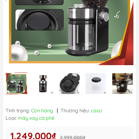
Tình trạng:
Còn hàng
|
Thương hiệu:
caso
Loại:
máy xay cà phê
1.249.000₫
2.999.000₫