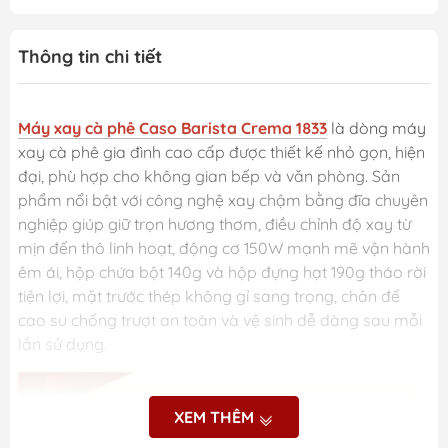
Thông tin chi tiết
Máy xay cà phê Caso Barista Crema 1833
là dòng máy
xay cà phê gia đình cao cấp được thiết kế nhỏ gọn, hiện
đại, phù hợp cho không gian bếp và văn phòng. Sản
phẩm nổi bật với công nghệ xay chậm bằng đĩa chuyên
nghiệp giúp giữ trọn hương thơm, điều chỉnh độ xay từ
mịn đến thô linh hoạt, động cơ 150W mạnh mẽ vận hành
êm ái, hộp chứa bột 140g và hộp đựng hạt 190g tháo rời
tiện lợi, mặt trước thép không gỉ sang trọng, chân đế
cao su chống trượt an toàn và vệ sinh dễ dàng sau mỗi
lần sử dụng.
XEM THÊM