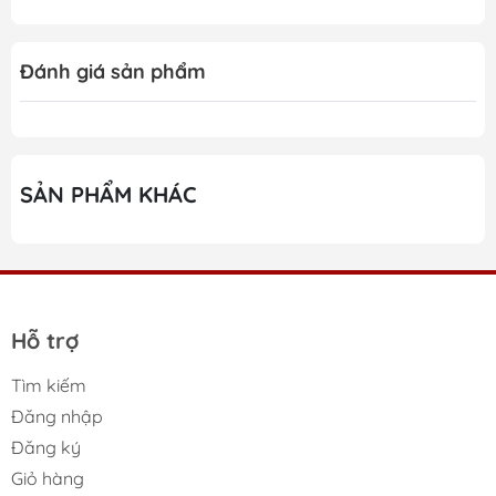
Đánh giá sản phẩm
SẢN PHẨM KHÁC
Hỗ trợ
Tìm kiếm
Những ưu điểm nổi bật
Đăng nhập
của Máy xay cà phê Caso
Đăng ký
Giỏ hàng
Barista Crema 1833