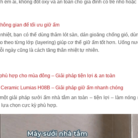
 êm ái, không đốt oxy và an toàn cho gia đình có trẻ nhỏ hoặc
hông gian để tối ưu giữ ấm
t nhiệt, bạn có thể dùng thảm lót sàn, dán gioăng chống gió, dù
 theo từng lớp (layering) giúp cơ thể giữ ấm tốt hơn. Uống n
i ngày cũng là cách tăng thân nhiệt tự nhiên.
hù hợp cho mùa đông – Giải pháp tiện lợi & an toàn
 Ceramic Lumias H08B – Giải pháp giữ ấm nhanh chóng
một giải pháp sưởi ấm nhà tắm an toàn – tiện lợi – làm nóng
 lựa chọn cực kỳ phù hợp.