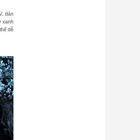
V, dán
y xanh
thể dễ