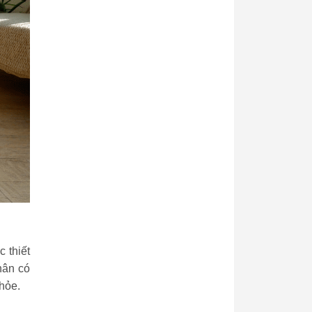
 thiết
hân có
khỏe.