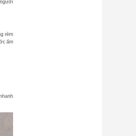
 người
ng rèm
ước ấm
 nhanh