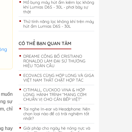
Mổ bụng máy hút ẩm kiêm lọc không
khí Lumias D6S - 30L - phơi bày sự
thật
Thử tính năng lọc không khí trên máy
hút ẩm Lumias D6S - 30L
CÓ THỂ BẠN QUAN TÂM
óng
DREAME CÔNG BỐ CRISTIANO
RONALDO LÀM ĐẠI SỨ THƯƠNG
HIỆU TOÀN CẦU
ECOVACS CÙNG HỢP LONG VÀ GIGA
VIỆT NAM THẮT CHẶT HỢP TÁC
CITIMALL, CUCKOO VINA & HỢP
ỉ muốn
LONG: HÀNH TRÌNH “MANG CƠM
CHUẨN VỊ CHO CĂN BẾP VIỆT”
ưng sự
m, chỉ
Tai nghe In-ear và Headphone: Nên
chọn loại nào để có trải nghiệm tốt
nhất?
Giải pháp cho ngày hè nóng nực và
ng hay