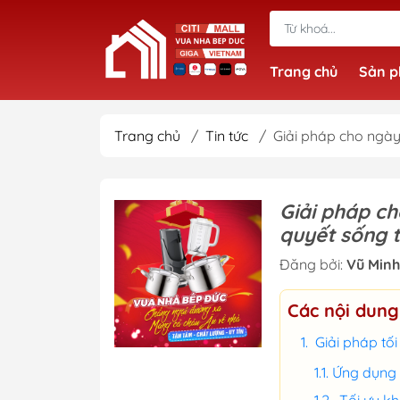
Trang chủ
Sản 
Trang chủ
/
Tin tức
/
Giải pháp cho ngày
Giải pháp ch
quyết sống 
Đăng bởi:
Vũ Minh
Các nội dung
Giải pháp tố
Ứng dụng 