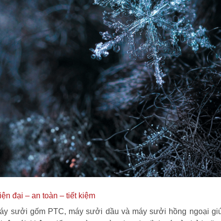
n đại – an toàn – tiết kiệm
máy sưởi gốm PTC, máy sưởi dầu và máy sưởi hồng ngoại gi