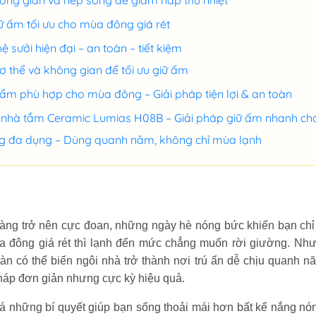
ông gian và nếp sống để giảm hấp thu nhiệt
ữ ấm tối ưu cho mùa đông giá rét
 sưởi hiện đại – an toàn – tiết kiệm
ơ thể và không gian để tối ưu giữ ấm
ẩm phù hợp cho mùa đông – Giải pháp tiện lợi & an toàn
nhà tắm Ceramic Lumias H08B – Giải pháp giữ ấm nhanh ch
g đa dụng – Dùng quanh năm, không chỉ mùa lạnh
y càng trở nên cực đoan, những ngày hè nóng bức khiến bạn ch
ùa đông giá rét thì lạnh đến mức chẳng muốn rời giường. Nh
oàn có thể biến ngôi nhà trở thành nơi trú ẩn dễ chịu quanh nă
háp đơn giản nhưng cực kỳ hiệu quả.
 những bí quyết giúp bạn sống thoải mái hơn bất kể nắng nó