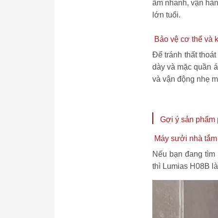
ấm nhanh, vận hành
lớn tuổi.
Bảo vệ cơ thể và k
Để tránh thất thoá
dày và mặc quần áo
và vận động nhẹ mỗ
Gợi ý sản phẩm p
Máy sưởi nhà tắm
Nếu bạn đang tìm 
thì Lumias H08B là