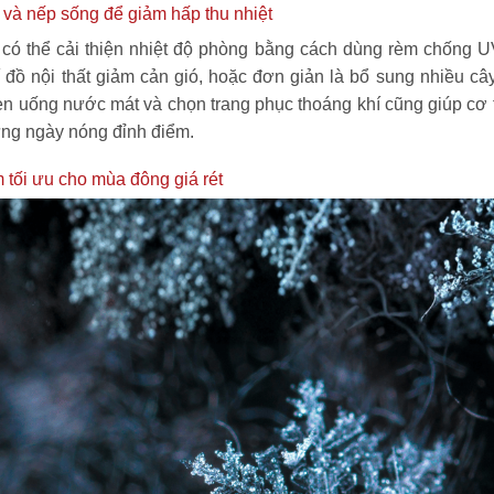
và nếp sống để giảm hấp thu nhiệt
n có thể cải thiện nhiệt độ phòng bằng cách dùng rèm chống U
í đồ nội thất giảm cản gió, hoặc đơn giản là bổ sung nhiều câ
en uống nước mát và chọn trang phục thoáng khí cũng giúp cơ 
ững ngày nóng đỉnh điểm.
 tối ưu cho mùa đông giá rét