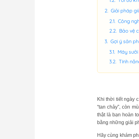
Tối ưu kh
Giải pháp gi
Công nghệ
Bảo vệ c
Gợi ý sản ph
Máy sưởi 
Tính năn
Khi thời tiết ngà
“tan chảy”, còn m
thật là bạn hoàn t
bằng những giải p
Hãy cùng khám phá