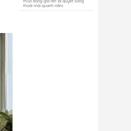
mùa đông giá rét: Bí quyết sống
thoải mái quanh năm