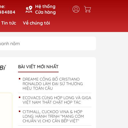
ne:
Hệ thống
484884
Cửa hàng
Tin tức
Về chúng tôi
 quanh năm
Bí
BÀI VIẾT MỚI NHẤT
DREAME CÔNG BỐ CRISTIANO
RONALDO LÀM ĐẠI SỨ THƯƠNG
HIỆU TOÀN CẦU
ECOVACS CÙNG HỢP LONG VÀ GIGA
VIỆT NAM THẮT CHẶT HỢP TÁC
CITIMALL, CUCKOO VINA & HỢP
LONG: HÀNH TRÌNH “MANG CƠM
CHUẨN VỊ CHO CĂN BẾP VIỆT”