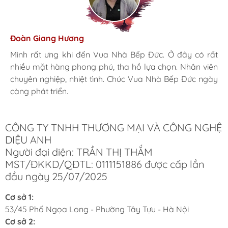
Hương Suri
Đoàn Giang Hương
Ngọc Anh
Mình rất ưng khi đến Vua Nhà Bếp Đức. Ở đây có rất
Mình rất ưng khi đến Vua Nhà Bếp Đức. Ở đây có rất
Mình rất ưng khi đến Vua Nhà Bếp Đức. Ở đây có rất
nhiều mặt hàng phong phú, tha hồ lựa chọn. Nhân viên
nhiều mặt hàng phong phú, tha hồ lựa chọn. Nhân viên
nhiều mặt hàng phong phú, tha hồ lựa chọn. Nhân viên
chuyên nghiệp, nhiệt tình. Chúc Vua Nhà Bếp Đức ngày
chuyên nghiệp, nhiệt tình. Chúc Vua Nhà Bếp Đức ngày
chuyên nghiệp, nhiệt tình. Chúc Vua Nhà Bếp Đức ngày
càng phát triển.
càng phát triển.
càng phát triển.
CÔNG TY TNHH THƯƠNG MẠI VÀ CÔNG NGHỆ
DIỆU ANH
Người đại diện: TRẦN THỊ THẮM
MST/ĐKKD/QĐTL: 0111151886 được cấp lần
đầu ngày 25/07/2025
Cơ sở 1:
53/45 Phố Ngọa Long - Phường Tây Tựu - Hà Nội
Cơ sở 2: