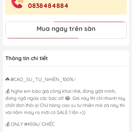
0838484884
Mua ngay trên sàn
Thông tin chi tiết
☘️ #CAO_SU_TỰ_NHIÊN_100% !
💰 Nghe em báo giá công khai nhé, đừng giật mình,
đừng ngã ngửa các bác ơi!! 😂. Giá này thì chỉ nhanh tay
chốt đơn thôi ạ! Chứ hàng cao su tự nhiên mà zá này thì
vài năm may ra mới có SALE 1 lần =))
💰 ONLY #450k/ CHIẾC