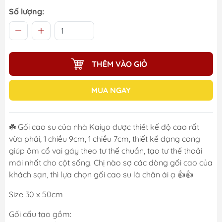
Số lượng:
THÊM VÀO GIỎ
MUA NGAY
☘️ Gối cao su của nhà Kaiyo được thiết kế độ cao rất
vừa phải, 1 chiều 9cm, 1 chiều 7cm, thiết kế dạng cong
giúp ôm cổ vai gáy theo tư thế chuẩn, tạo tư thế thoải
mái nhất cho cột sống. Chị nào sợ các dòng gối cao của
khách sạn, thì lựa chọn gối cao su là chân ái ạ 👍👍
Size 30 x 50cm
Gối cấu tạo gồm: