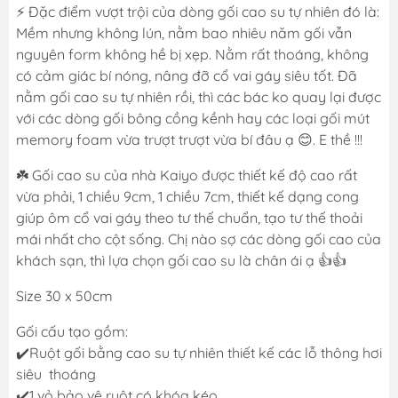
⚡️ Đặc điểm vượt trội của dòng gối cao su tự nhiên đó là:
Mềm nhưng không lún, nằm bao nhiêu năm gối vẫn
nguyên form không hề bị xẹp. Nằm rất thoáng, không
có cảm giác bí nóng, nâng đỡ cổ vai gáy siêu tốt. Đã
nằm gối cao su tự nhiên rồi, thì các bác ko quay lại được
với các dòng gối bông cồng kềnh hay các loại gối mút
memory foam vừa trượt trượt vừa bí đâu ạ 😊. E thề !!!
☘️ Gối cao su của nhà Kaiyo được thiết kế độ cao rất
vừa phải, 1 chiều 9cm, 1 chiều 7cm, thiết kế dạng cong
giúp ôm cổ vai gáy theo tư thế chuẩn, tạo tư thế thoải
mái nhất cho cột sống. Chị nào sợ các dòng gối cao của
khách sạn, thì lựa chọn gối cao su là chân ái ạ 👍👍
Size 30 x 50cm
Gối cấu tạo gồm:
✔️Ruột gối bằng cao su tự nhiên thiết kế các lỗ thông hơi
siêu thoáng
✔️1 vỏ bảo vệ ruột có khóa kéo