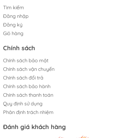
giúp giữ nguyên vẹn Vitamin, Enzyme và hương vị
Tìm kiếm
tự nhiên.
Đăng nhập
Trục ép thông minh thế hệ mới: Xử lý hiệu quả từ
Đăng ký
rau lá mềm đến các loại củ quả cứng mà không lo
Giỏ hàng
kẹt máy.
Chính sách
Khoang chứa nguyên liệu lớn: Ép thực phẩm
nguyên khối hoặc kích thước lớn, hạn chế tối đa
Chính sách bảo mật
việc cắt thái thủ công.
Chính sách vận chuyển
Chế biến thực phẩm đa năng: Tích hợp 5 trong 1
Chính sách đổi trả
bao gồm ép nước, làm sinh tố, sữa hạt, kem và
Chính sách bảo hành
xay gia vị.
Chính sách thanh toán
Quy định sử dụng
Hiệu suất vắt kiệt tối đa: Cơ chế ép tiên tiến giúp
thu hồi lượng nước lớn nhất và để lại bã khô hoàn
Phân định trách nhiệm
toàn.
Đánh giá khách hàng
Động cơ vận hành êm ái: Công suất 150W hoạt
động ổn định, không gây tiếng ồn khó chịu khi sử