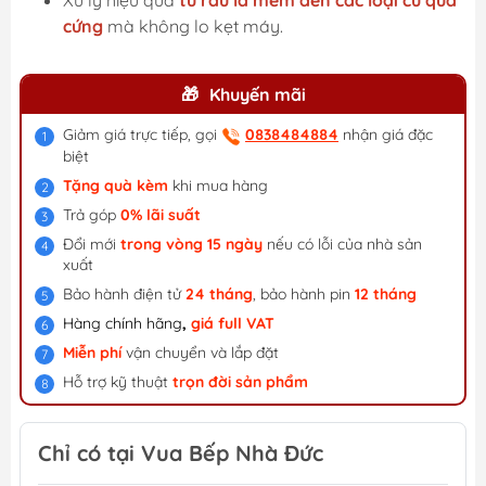
Xử lý hiệu quả
từ rau lá mềm đến các loại củ quả
cứng
mà không lo kẹt máy.
Khuyến mãi
Giảm giá trực tiếp, gọi
0838484884
nhận giá đặc
biệt
Tặng quà kèm
khi mua hàng
Trả góp
0% lãi suất
Đổi mới
trong vòng 15 ngày
nếu có lỗi của nhà sản
xuất
Bảo hành điện tử
24 tháng
, bảo hành pin
12 tháng
Hàng chính hãng
,
giá f
ull VAT
Miễn phí
vận chuyển và lắp đặt
Hỗ trợ kỹ thuật
trọn đời sản phẩm
Chỉ có tại Vua Bếp Nhà Đức