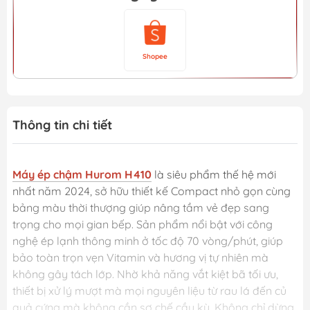
Shopee
Thông tin chi tiết
Máy ép chậm Hurom H410
là siêu phẩm thế hệ mới
nhất năm 2024, sở hữu thiết kế Compact nhỏ gọn cùng
bảng màu thời thượng giúp nâng tầm vẻ đẹp sang
trọng cho mọi gian bếp. Sản phẩm nổi bật với công
nghệ ép lạnh thông minh ở tốc độ 70 vòng/phút, giúp
bảo toàn trọn vẹn Vitamin và hương vị tự nhiên mà
không gây tách lớp. Nhờ khả năng vắt kiệt bã tối ưu,
thiết bị xử lý mượt mà mọi nguyên liệu từ rau lá đến củ
quả cứng mà không cần sơ chế cầu kỳ. Không chỉ dừng