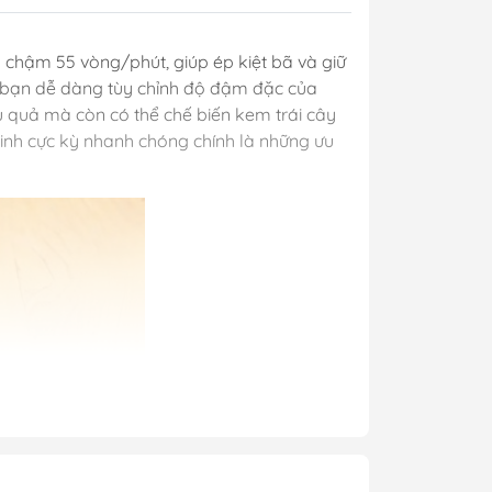
 chậm 55 vòng/phút, giúp ép kiệt bã và giữ
ép bạn dễ dàng tùy chỉnh độ đậm đặc của
củ quả mà còn có thể chế biến kem trái cây
inh cực kỳ nhanh chóng chính là những ưu