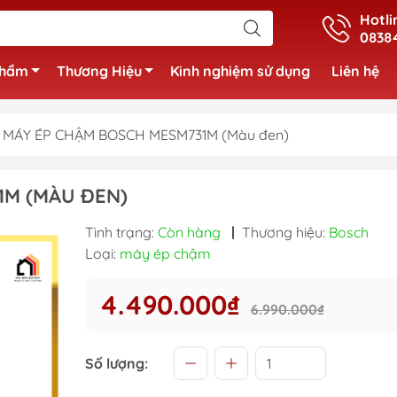
Hotli
0838
phẩm
Thương Hiệu
Kinh nghiệm sử dụng
Liên hệ
MÁY ÉP CHẬM BOSCH MESM731M (Màu đen)
1M (MÀU ĐEN)
Tình trạng:
Còn hàng
|
Thương hiệu:
Bosch
Loại:
máy ép chậm
4.490.000₫
6.990.000₫
Số lượng: