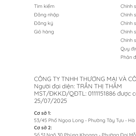
Tìm kiếm
Chính 
Đăng nhập
Chính 
Đăng ký
Chính s
Giỏ hàng
Chính 
Chính 
Quy đị
Phân đ
Những ưu điểm của
CÔNG TY TNHH THƯƠNG MẠI VÀ C
Công nghệ ép chậm 55 vòng/phút giúp 
Người đại diện: TRẦN THỊ THẮM
Cơ chế ép không phát sinh nhiệt bảo 
MST/ĐKKD/QĐTL: 0111151886 được c
25/07/2025
Tính năng MixControl hỗ trợ tùy chỉn
Cơ sở 1:
Động cơ 150W vận hành êm ái, bền bỉ 
53/45 Phố Ngọa Long - Phường Tây Tựu - Hà
Bộ lọc mắt lưới thưa chuyên dụng cho
Cơ sở 2:
Số 51 Ngõ 30 Phùng Khoang - Phường Đại Mỗ