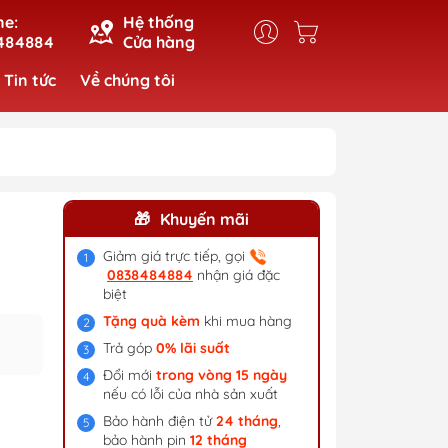
ne:
Hệ thống
484884
Cửa hàng
Tin tức
Về chúng tôi
Khuyến mãi
Giảm giá trực tiếp, gọi
0838484884
nhận giá đặc
biệt
Tặng quà kèm
khi mua hàng
Trả góp
0% lãi suất
Đổi mới
trong vòng 15 ngày
nếu có lỗi của nhà sản xuất
Bảo hành điện tử
24 tháng
,
bảo hành pin
12 tháng