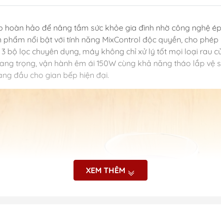
áp hoàn hảo để nâng tầm sức khỏe gia đình nhờ công nghệ ép
ản phẩm nổi bật với tính năng MixControl độc quyền, cho ph
 3 bộ lọc chuyên dụng, máy không chỉ xử lý tốt mọi loại rau 
ang trọng, vận hành êm ái 150W cùng khả năng tháo lắp vệ s
hàng đầu cho gian bếp hiện đại.
XEM THÊM