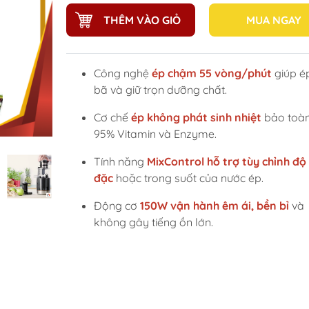
THÊM VÀO GIỎ
MUA NGAY
Công nghệ
ép chậm 55 vòng/phút
giúp ép
bã và giữ trọn dưỡng chất.
Cơ chế
ép không phát sinh nhiệt
bảo toàn
95% Vitamin và Enzyme.
Tính năng
MixControl hỗ trợ tùy chỉnh đ
đặc
hoặc trong suốt của nước ép.
Động cơ
150W vận hành êm ái, bền bỉ
và
không gây tiếng ồn lớn.