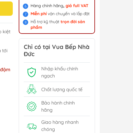
Hàng chính hãng
,
giá f
ull VAT
Miễn phí
vận chuyển và lắp đặt
Hỗ trợ kỹ thuật
trọn đời sản
phẩm
 kiệt
Chỉ có tại Vua Bếp Nhà
 tới
Đức
Nhập khẩu chính
ộ đậm
ngạch
Chất lượng quốc tế
Bảo hành chính
hãng
Giao hàng nhanh
chóng