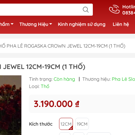
Hotli
0838
phẩm
Thương Hiệu
Kinh nghiệm sử dụng
Liên hệ
HỐ PHA LÊ ROGASKA CROWN JEWEL 12CM-19CM (1 THỐ)
JEWEL 12CM-19CM (1 THỐ)
Tình trạng:
Còn hàng
|
Thương hiệu:
Pha Lê Sl
Loại:
Thố
3.190.000 ₫
Kích thước
12CM
19CM