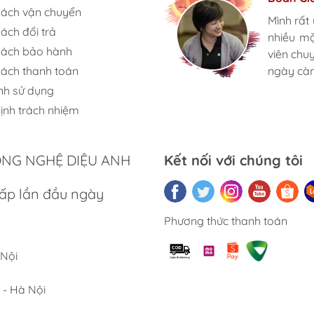
sách vận chuyển
Mình rất
Mình rất
Mình rất
ách đổi trả
nhiều m
nhiều m
nhiều m
sách bảo hành
viên chu
viên chu
viên chu
sách thanh toán
ngày càn
ngày càn
ngày càn
nh sử dụng
ịnh trách nhiệm
ÔNG NGHỆ DIỆU ANH
Kết nối với chúng tôi
ấp lần đầu ngày
Phương thức thanh toán
 Nội
 - Hà Nội