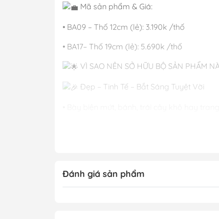
Mã sản phẩm & Giá:
• BA09 – Thố 12cm (lẻ): 3.190k /thố
• BA17– Thố 19cm (lẻ): 5.690k /thố
VÌ SAO NÊN SỞ HỮU BỘ SẢN PHẨM N
Đẹp – Tinh Tế – Bắt Sáng Tuyệt Vời
• Bày biện mứt, bánh, trái cây khô hay trang
• Thiết kế thanh lịch, ánh quang lung linh, t
Chế Tác Thủ Công Đẳng Cấp
• Từng chi tiết hoàn thiện bằng tay, thể hiện
Đánh giá sản phẩm
• Kết hợp hoàn hảo giữa thẩm mỹ và công
Thương Hiệu Pha Lê Slovenia Uy Tín