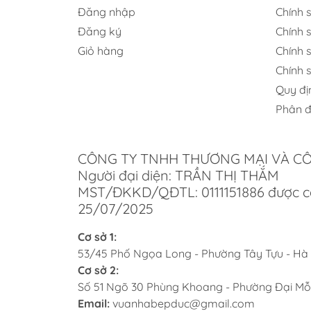
Đăng nhập
Chính 
Đăng ký
Chính s
Giỏ hàng
Chính 
Chính 
Quy đị
Phân đ
CÔNG TY TNHH THƯƠNG MẠI VÀ C
Người đại diện: TRẦN THỊ THẮM
MST/ĐKKD/QĐTL: 0111151886 được c
25/07/2025
Cơ sở 1:
53/45 Phố Ngọa Long - Phường Tây Tựu - Hà
Cơ sở 2:
Số 51 Ngõ 30 Phùng Khoang - Phường Đại Mỗ
Email:
vuanhabepduc@gmail.com