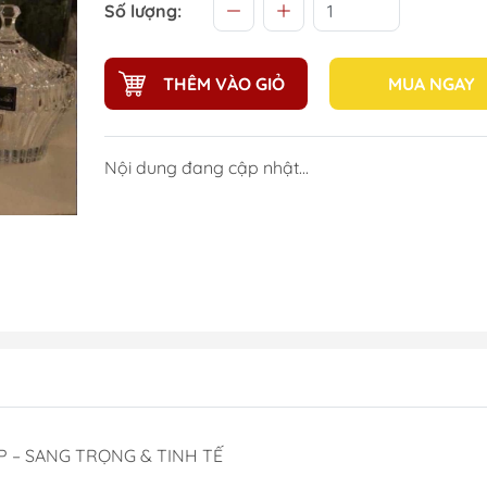
Số lượng:
THÊM VÀO GIỎ
MUA NGAY
Nội dung đang cập nhật...
P – SANG TRỌNG & TINH TẾ