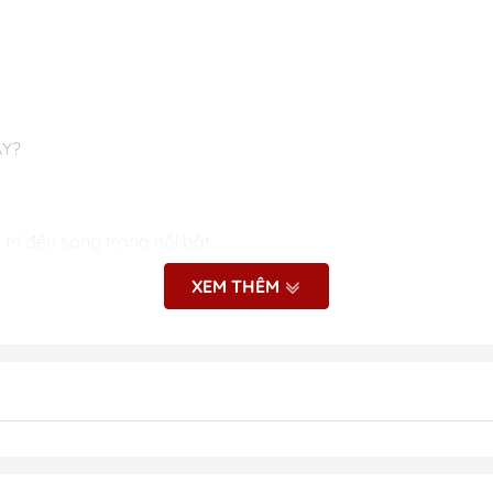
ÀY?
 trí đều sang trọng nổi bật
hu hút mọi ánh nhìn
XEM THÊM
 sự tinh xảo và nghệ thuật
 năng