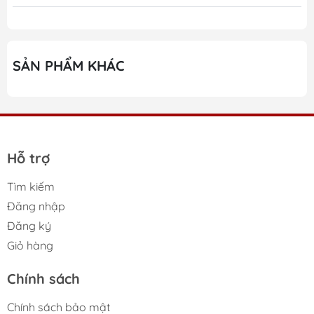
Nachtmann Noblesse
Thiết kế pha lê cắt tinh xảo phong cách châu Âu
SẢN PHẨM KHÁC
Chất liệu pha lê cao cấp trong suốt hoàn hảo
Độ bền cao, khả năng chịu lực vượt trội
Chịu nhiệt an toàn lên đến 65°C
Hỗ trợ
Sử dụng an toàn trong máy rửa bát
Hoàn thiện sắc nét, bề mặt sáng bóng lâu dài
Tìm kiếm
Đăng nhập
Đa dạng dung tích đáp ứng nhiều nhu cầu sử dụng
Đăng ký
Phù hợp cho đồ uống và tráng miệng cao cấp
Giỏ hàng
Thân thiện môi trường, an toàn cho sức khỏe
Chính sách
Giá trị thẩm mỹ cao, phù hợp làm quà tặng sang
Chính sách bảo mật
trọng