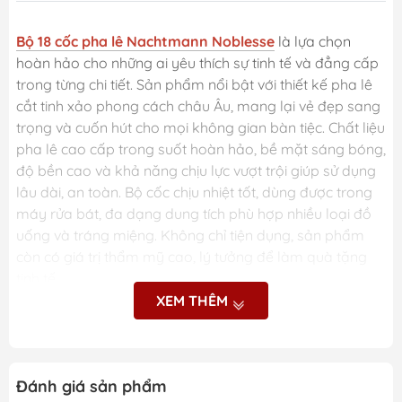
Bộ 18 cốc pha lê Nachtmann Noblesse
là lựa chọn
hoàn hảo cho những ai yêu thích sự tinh tế và đẳng cấp
trong từng chi tiết. Sản phẩm nổi bật với thiết kế pha lê
cắt tinh xảo phong cách châu Âu, mang lại vẻ đẹp sang
trọng và cuốn hút cho mọi không gian bàn tiệc. Chất liệu
pha lê cao cấp trong suốt hoàn hảo, bề mặt sáng bóng,
độ bền cao và khả năng chịu lực vượt trội giúp sử dụng
lâu dài, an toàn. Bộ cốc chịu nhiệt tốt, dùng được trong
máy rửa bát, đa dạng dung tích phù hợp nhiều loại đồ
uống và tráng miệng. Không chỉ tiện dụng, sản phẩm
còn có giá trị thẩm mỹ cao, lý tưởng để làm quà tặng
tinh tế.
XEM THÊM
Những ưu điểm nổi bật
của Bộ 18 cốc pha lê
Đánh giá sản phẩm