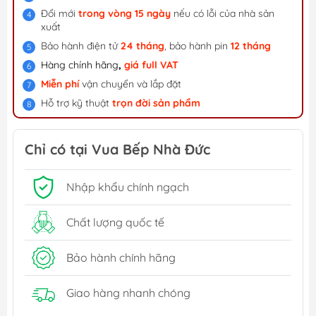
Đổi mới
trong vòng 15 ngày
nếu có lỗi của nhà sản
xuất
Bảo hành điện tử
24 tháng
, bảo hành pin
12 tháng
Hàng chính hãng
,
giá f
ull VAT
Miễn phí
vận chuyển và lắp đặt
Hỗ trợ kỹ thuật
trọn đời sản phẩm
Chỉ có tại Vua Bếp Nhà Đức
Nhập khẩu chính ngạch
Chất lượng quốc tế
Bảo hành chính hãng
Giao hàng nhanh chóng