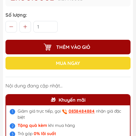
Số lượng:
THÊM VÀO GIỎ
MUA NGAY
Nội dung đang cập nhật...
Khuyến mãi
Giảm giá trực tiếp, gọi
0838484884
nhận giá đặc
biệt
Tặng quà kèm
khi mua hàng
Trả góp
0% lãi suất