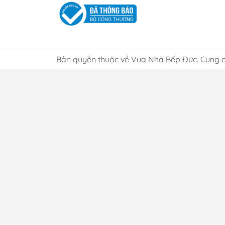
Điều khiển trực tiếp dễ dàng ngay trên
Tùy chỉnh EQ thông minh qua ứng dụn
Bản quyền thuộc về Vua Nhà Bếp Đức. Cung c
Thiết kế nhỏ gọn, n
Loa JBL Clip 5 sở hữu kiểu dáng nhỏ gọn hi
Nhờ trọng lượng nhẹ cùng móc treo carabiner
một cách nhanh chóng và tiện lợi. Thiết kế n
Bên cạnh đó, Loa JBL Clip 5 còn được JBL ph
nhau. Không chỉ chú trọng ngoại hình, sản p
Phần vải bọc loa được làm từ 100% vải PCR 