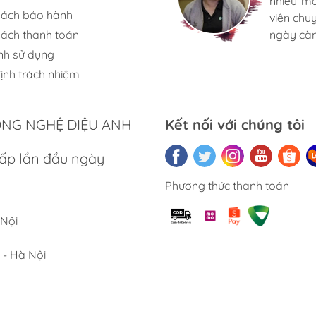
nhiều m
nhiều m
nhiều m
sách bảo hành
viên chu
viên chu
viên chu
sách thanh toán
ngày càn
ngày càn
ngày càn
nh sử dụng
ịnh trách nhiệm
ật của Loa JBL Clip 5
er tiện lợi
ÔNG NGHỆ DIỆU ANH
Kết nối với chúng tôi
ờng
ấp lần đầu ngày
u sống động
Phương thức thanh toán
anh rõ nét
 Nội
time Boost
 - Hà Nội
bền bỉ
nghệ Auracast™
h hơn