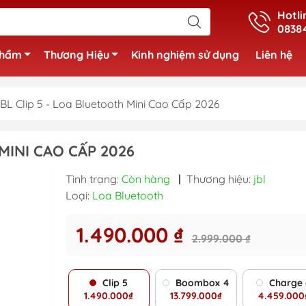
Hotli
0838
phẩm
Thương Hiệu
Kinh nghiệm sử dụng
Liên hệ
BL Clip 5 - Loa Bluetooth Mini Cao Cấp 2026
MINI CAO CẤP 2026
Tình trạng:
Còn hàng
|
Thương hiệu:
jbl
Loại:
Loa Bluetooth
1.490.000 ₫
2.999.000 ₫
Clip 5
Boombox 4
Charge 
1.490.000₫
13.799.000₫
4.459.000