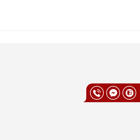
rường
y như du lịch, dã ngoại, đạp xe hay đi bộ.
alo, túi xách, xe đạp hoặc bất kỳ vị trí nào
i yêu thích sự linh hoạt và tính di động cao.
 hợp với nhiều phong cách sử dụng khác
liệu tái chế trong quá trình sản xuất.
p phần giảm tác động tới môi trường.