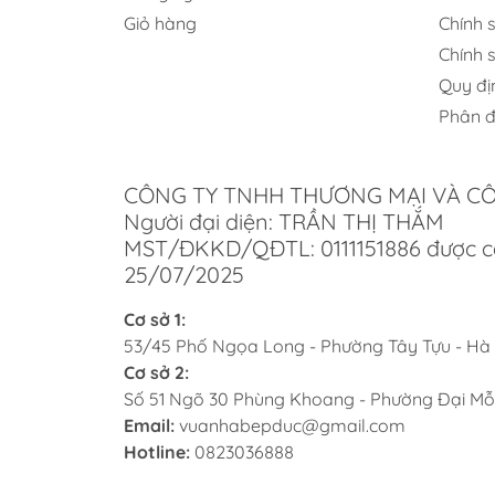
Giỏ hàng
Chính 
Chính 
Quy đị
Phân đ
Những ưu điểm nổi b
Thiết kế nhỏ gọn kèm móc treo carabin
CÔNG TY TNHH THƯƠNG MẠI VÀ C
Người đại diện: TRẦN THỊ THẮM
Chất liệu tái chế thân thiện với môi trư
MST/ĐKKD/QĐTL: 0111151886 được c
Âm thanh JBL Pro mạnh mẽ, bass sâ
25/07/2025
Driver 45 mm công suất 7W cho âm th
Cơ sở 1:
53/45 Phố Ngọa Long - Phường Tây Tựu - Hà
Thời lượng pin lên đến 15 giờ với Play
Cơ sở 2:
Số 51 Ngõ 30 Phùng Khoang - Phường Đại Mỗ
Chuẩn chống nước và chống bụi IP67 
Email:
vuanhabepduc@gmail.com
Kết nối đa loa không dây qua công 
Hotline:
0823036888
Bluetooth 5.3 kết nối nhanh và ổn địn