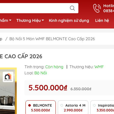
Hotli
0838
phẩm
Thương Hiệu
Kinh nghiệm sử dụng
Liên hệ
ếp
/
Bộ Nồi 5 Món WMF BELMONTE Cao Cấp 2026
 CAO CẤP 2026
Tình trạng:
Còn hàng
|
Thương hiệu:
WMF
Loại:
Bộ Nồi
5.500.000₫
6.350.000₫
BELMONTE 5 món
Astoria 4 Món
Inspirati
5.500.000₫
2.990.000₫
3.350.000