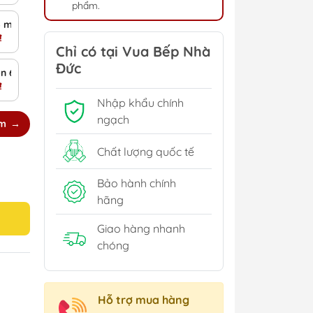
phẩm.
Fusiontec FT Mineral Töpf 4tlg
 6 món
₫
Chỉ có tại Vua Bếp Nhà
Đức
on 6 món
₫
Nhập khẩu chính
ngạch
êm
Chất lượng quốc tế
Bảo hành chính
hãng
Giao hàng nhanh
chóng
Hỗ trợ mua hàng