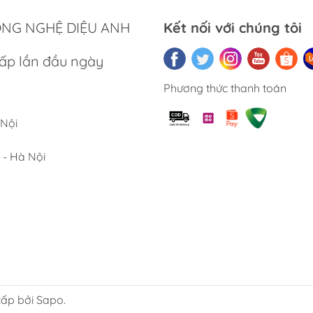
ÔNG NGHỆ DIỆU ANH
Kết nối với chúng tôi
ch
ấp lần đầu ngày
/10 cao cấp
Phương thức thanh toán
ối ưu
 Nội
 nướng
 - Hà Nội
toàn
 đo dung tích
ấp bởi Sapo.