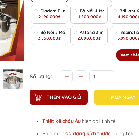
Diadem Plus 3 món
Bộ Nồi 4 Món WMF Topf-Set 
Brilliant
2.190.000₫
11.900.000₫
4.190.000
Bộ Nồi 5 Món WMF Astoria - Siêu Sale 2026
Astoria 3 món
Inspirati
3.550.000₫
2.090.000₫
3.990.000
Xem th
Số lượng:
THÊM VÀO GIỎ
MUA NGAY
Thiết kế châu Âu
hiện đại, tinh tế
Bộ 5 món
đa dạng kích thước
, dung tích