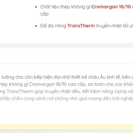
Chất liệu thép không gỉ
Cromargan 18/10
cấp
Đế đa năng
TransTherm
truyền nhiệt tối ư
ý tưởng cho căn bếp hiện đại nhờ thiết kế châu Âu tinh tế, bề
hép không gỉ Cromargan 18/10 cao cấp, an toàn cho sức khỏ
ăng TransTherm giúp truyền nhiệt đều, tiết kiệm năng lượng và 
t chắc chắn cùng vành rót chống nhỏ giọt mang đến trải nghiệm