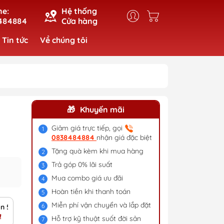
ne:
Hệ thống
484884
Cửa hàng
Tin tức
Về chúng tôi
Khuyến mãi
Giảm giá trực tiếp, gọi
0838484884
nhận giá đặc biệt
Tặng quà kèm khi mua hàng
Trả góp 0% lãi suất
Mua combo giá ưu đãi
Hoàn tiền khi thanh toán
Miễn phí vận chuyển và lắp đặt
on 5 món
₫
Hỗ trợ kỹ thuật suốt đời sản