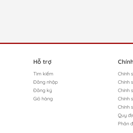
Hỗ trợ
Chín
Tìm kiếm
Chính 
Đăng nhập
Chính 
Đăng ký
Chính s
Giỏ hàng
Chính 
Chính 
Quy đị
Những ưu điểm nổi 
Phân đ