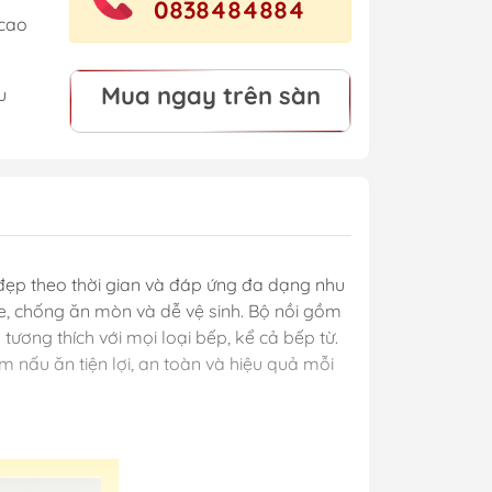
0838484884
cao
Mua ngay trên sàn
u
n đẹp theo thời gian và đáp ứng đa dạng nhu
e, chống ăn mòn và dễ vệ sinh. Bộ nồi gồm
tương thích với mọi loại bếp, kể cả bếp từ.
 nấu ăn tiện lợi, an toàn và hiệu quả mỗi