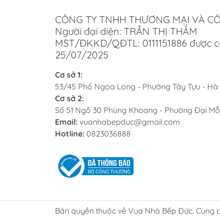
Thiết kế châu Âu hiện đại, tinh tế
CÔNG TY TNHH THƯƠNG MẠI VÀ C
Bộ 5 món đa dạng kích thước, dung tí
Người đại diện: TRẦN THỊ THẮM
MST/ĐKKD/QĐTL: 0111151886 được c
Chất liệu thép không gỉ Cromargan 18
25/07/2025
Đế đa năng TransTherm truyền nhiệt t
Cơ sở 1:
Tương thích mọi loại bếp, kể cả bếp từ
53/45 Phố Ngọa Long - Phường Tây Tựu - Hà
Cơ sở 2:
Chịu nhiệt cao, sử dụng được trong lò
Số 51 Ngõ 30 Phùng Khoang - Phường Đại Mỗ
Email:
vuanhabepduc@gmail.com
Nắp kính trong suốt chịu nhiệt 180°C
Hotline:
0823036888
Tay cầm thép không gỉ cách nhiệt an 
Vành rót rộng chống nhỏ giọt, có vạch
An toàn với máy rửa bát, dễ vệ sinh
Bản quyền thuộc về Vua Nhà Bếp Đức. Cung c