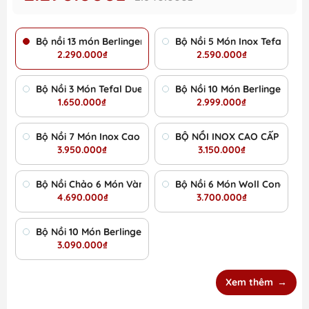
Bộ nồi 13 món Berlinger Haus - Sahara Collection
Bộ Nồi 5 Món Inox Tefal Duet
2.290.000₫
2.590.000₫
Bộ Nồi 3 Món Tefal Duetto Plus G719S674 - Siêu Sale 2025
Bộ Nồi 10 Món Berlinger Hau
1.650.000₫
2.999.000₫
Bộ Nồi 7 Món Inox Cao Cấp Ciwete - Siêu Sale 2026
BỘ NỒI INOX CAO CẤP CIWE
3.950.000₫
3.150.000₫
Bộ Nồi Chảo 6 Món Vàng Đồng CIWETE - Siêu Sale 2026
Bộ Nồi 6 Món Woll Concept 
4.690.000₫
3.700.000₫
Bộ Nồi 10 Món Berlinger Haus x FashionTV FTV-0046 - Siêu
3.090.000₫
Xem thêm