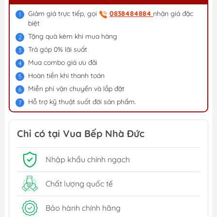
Giảm giá trực tiếp, gọi
0838484884
nhận giá đặc
biệt
Tặng quà kèm khi mua hàng
Trả góp 0% lãi suất
Mua combo giá ưu đãi
Hoàn tiền khi thanh toán
Miễn phí vận chuyển và lắp đặt
Hỗ trợ kỹ thuật suốt đời sản phẩm.
Chỉ có tại Vua Bếp Nhà Đức
Nhập khẩu chính ngạch
Chất lượng quốc tế
Bảo hành chính hãng