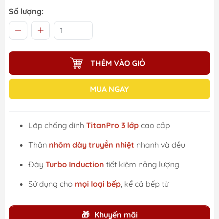
Số lượng:
THÊM VÀO GIỎ
MUA NGAY
Lớp chống dính
TitanPro 3 lớp
cao cấp
Thân
nhôm dày truyền nhiệt
nhanh và đều
Đáy
Turbo Induction
tiết kiệm năng lượng
Sử dụng cho
mọi loại bếp
, kể cả bếp từ
Khuyến mãi