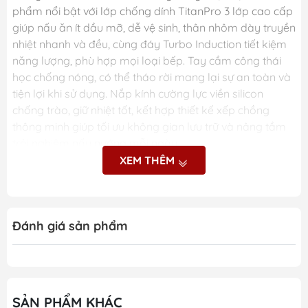
phẩm nổi bật với lớp chống dính TitanPro 3 lớp cao cấp
giúp nấu ăn ít dầu mỡ, dễ vệ sinh, thân nhôm dày truyền
nhiệt nhanh và đều, cùng đáy Turbo Induction tiết kiệm
năng lượng, phù hợp mọi loại bếp. Tay cầm công thái
học chống nóng, có thể tháo rời mang lại sự an toàn và
tiện lợi khi sử dụng. Nắp kính cường lực viền silicon
chống trào, giữ nhiệt tốt, kết hợp thiết kế xếp chồng
thông minh giúp tối ưu không gian lưu trữ và nâng tầm
trải nghiệm nấu nướng mỗi ngày.
XEM THÊM
Những ưu điểm nổi bật
của Bộ nồi 13 món
Đánh giá sản phẩm
Berlinger Haus Sahara
Collection
SẢN PHẨM KHÁC
Lớp chống dính TitanPro 3 lớp cao cấp