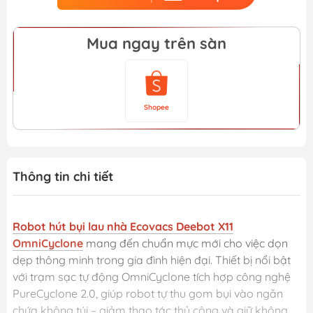
Mua ngay trên sàn
Shopee
Thông tin chi tiết
Robot hút bụi lau nhà Ecovacs Deebot X11
OmniCyclone
mang đến chuẩn mực mới cho việc dọn
dẹp thông minh trong gia đình hiện đại. Thiết bị nổi bật
với trạm sạc tự động OmniCyclone tích hợp công nghệ
PureCyclone 2.0, giúp robot tự thu gom bụi vào ngăn
chứa không túi – giảm thao tác thủ công và giữ không