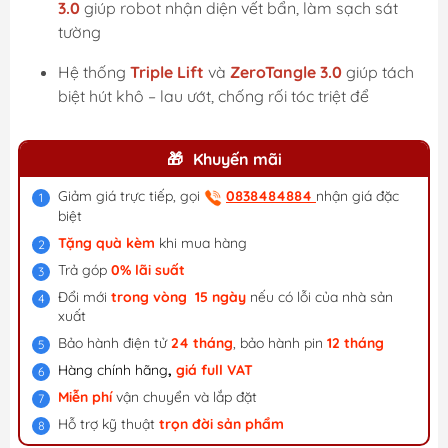
3.0
giúp robot nhận diện vết bẩn, làm sạch sát
tường
Hệ thống
Triple Lift
và
ZeroTangle 3.0
giúp tách
biệt hút khô – lau ướt, chống rối tóc triệt để
Khuyến mãi
Giảm giá trực tiếp, gọi
0838484884
nhận giá đặc
biệt
Tặng quà kèm
khi mua hàng
Trả góp
0% lãi suất
Đổi mới
trong vòng 15 ngày
nếu có lỗi của nhà sản
xuất
Bảo hành điện tử
24 tháng
, bảo hành pin
12 tháng
Hàng chính hãng
,
giá f
ull VAT
Miễn phí
vận chuyển và lắp đặt
Hỗ trợ kỹ thuật
trọn đời sản phẩm