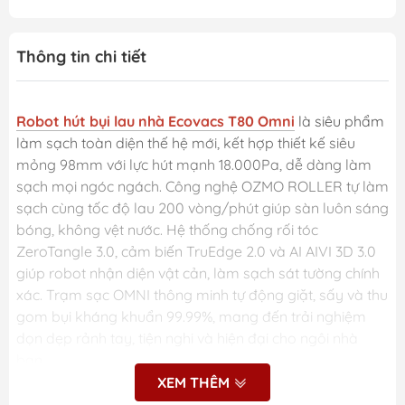
Thông tin chi tiết
Robot hút bụi lau nhà Ecovacs T80 Omni
là siêu phẩm
làm sạch toàn diện thế hệ mới, kết hợp thiết kế siêu
mỏng 98mm với lực hút mạnh 18.000Pa, dễ dàng làm
sạch mọi ngóc ngách. Công nghệ OZMO ROLLER tự làm
sạch cùng tốc độ lau 200 vòng/phút giúp sàn luôn sáng
bóng, không vệt nước. Hệ thống chống rối tóc
ZeroTangle 3.0, cảm biến TruEdge 2.0 và AI AIVI 3D 3.0
giúp robot nhận diện vật cản, làm sạch sát tường chính
xác. Trạm sạc OMNI thông minh tự động giặt, sấy và thu
gom bụi kháng khuẩn 99.99%, mang đến trải nghiệm
dọn dẹp rảnh tay, tiện nghi và hiện đại cho ngôi nhà
bạn.
XEM THÊM
Những ưu điểm nổi bật