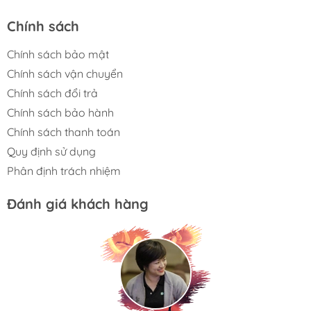
vụn lớn hiệu quả.
Chính sách
Nhận diện thảm thông minh, tự nâng con lăn và
điều chỉnh chế độ phù hợp.
Chính sách bảo mật
Chính sách vận chuyển
AI AIVI 3D 3.0, nhận diện vật cản chính xác, tối ưu
Chính sách đổi trả
đường đi làm sạch.
Chính sách bảo hành
Công nghệ AI Instant Re-Mop 2.0, tự động lau lại,
Chính sách thanh toán
đảm bảo sàn sạch hoàn hảo.
Quy định sử dụng
Trạm sạc OMNI tự động toàn diện, giặt – sấy – thu
Phân định trách nhiệm
gom bụi kháng khuẩn 99.99%.
Đánh giá khách hàng
Thiết kế siêu mỏng, linh
hoạt làm sạch mọi góc
khuất
Robot hút bụi lau nhà Ecovacs T80 Omni nổi bật với