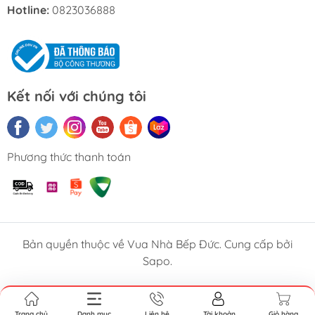
đặc biệt, tạo ra lực nén mạnh lên đến 3.700Pa, gấp 16
Hotline:
0823036888
lần so với công nghệ thông thường (theo dữ liệu phòng
thí nghiệm Ecovacs). Nhờ tích hợp trí tuệ nhân tạo, robot
không chỉ làm sạch sâu mà còn chủ động vệ sinh con
lăn, giúp duy trì hiệu suất tối ưu và giảm thiểu việc bảo
dưỡng thủ công.
Kết nối với chúng tôi
Phương thức thanh toán
Lau sâu, sạch khô với tốc
độ 200 vòng/phút
Với tốc độ quay 200 vòng/phút, con lăn của Ecovacs
Bản quyền thuộc về Vua Nhà Bếp Đức. Cung cấp bởi
T80 Omni có khả năng chà rửa mạnh mẽ, giúp đánh
Sapo.
bay các vết bẩn cứng đầu trên sàn gạch, đá hay gỗ.
Dòng nước sạch được cấp liên tục giúp giữ cho con lăn
luôn tinh khiết, đồng thời loại bỏ hoàn toàn nước bẩn
Trang chủ
Danh mục
Liên hệ
Tài khoản
Giỏ hàng