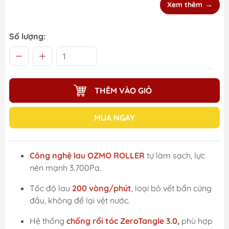
Xem thêm
Số lượng:
THÊM VÀO GIỎ
MUA NGAY
Công nghệ lau OZMO ROLLER
tự làm sạch, lực
nén mạnh 3.700Pa.
Tốc độ lau
200 vòng/phút
, loại bỏ vết bẩn cứng
đầu, không để lại vệt nước.
Hệ thống
chống rối tóc ZeroTangle 3.0
,
phù hợp