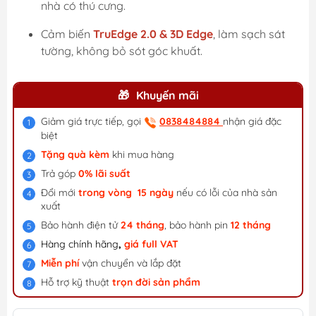
nhà có thú cưng.
Cảm biến
TruEdge 2.0 & 3D Edge
, làm sạch sát
tường, không bỏ sót góc khuất.
Khuyến mãi
Giảm giá trực tiếp, gọi
0838484884
nhận giá đặc
biệt
Tặng quà kèm
khi mua hàng
Trả góp
0% lãi suất
Đổi mới
trong vòng 15 ngày
nếu có lỗi của nhà sản
xuất
Bảo hành điện tử
24 tháng
, bảo hành pin
12 tháng
Hàng chính hãng
,
giá f
ull VAT
Miễn phí
vận chuyển và lắp đặt
Hỗ trợ kỹ thuật
trọn đời sản phẩm