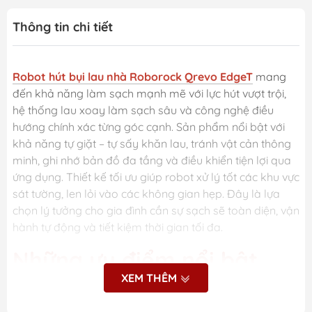
Thông tin chi tiết
Robot hút bụi lau nhà Roborock Qrevo EdgeT
mang
đến khả năng làm sạch mạnh mẽ với lực hút vượt trội,
hệ thống lau xoay làm sạch sâu và công nghệ điều
hướng chính xác từng góc cạnh. Sản phẩm nổi bật với
khả năng tự giặt – tự sấy khăn lau, tránh vật cản thông
minh, ghi nhớ bản đồ đa tầng và điều khiển tiện lợi qua
ứng dụng. Thiết kế tối ưu giúp robot xử lý tốt các khu vực
sát tường, len lỏi vào các không gian hẹp. Đây là lựa
chọn lý tưởng cho gia đình cần sự sạch sẽ toàn diện, vận
hành tự động và tiết kiệm thời gian tối đa.
Những ưu điểm nổi bật
XEM THÊM
của Robot hút bụi lau nhà