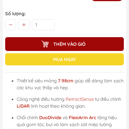
Số lượng:
THÊM VÀO GIỎ
MUA NGAY
Thiết kế siêu mỏng
7.98cm
giúp dễ dàng làm sạch
các khu vực thấp và hẹp.
Công nghệ điều hướng
RetractSense
tự điều chỉnh
LiDAR
linh hoạt theo không gian.
Chổi chính
DuoDivide
và
FlexiArm Arc
tăng hiệu
quả gom tóc, bụi và làm sạch sát mép tường.