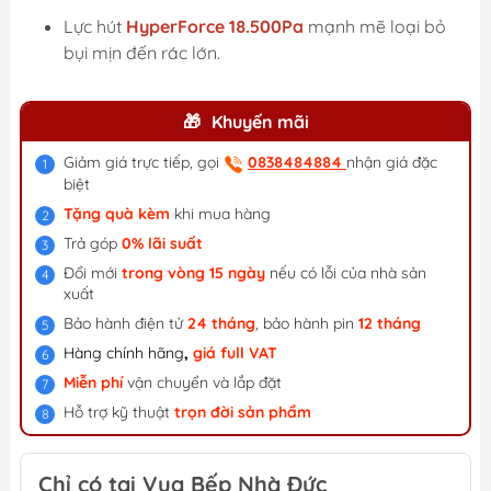
Lực hút
HyperForce 18.500Pa
mạnh mẽ loại bỏ
bụi mịn đến rác lớn.
Khuyến mãi
Giảm giá trực tiếp, gọi
0838484884
nhận giá đặc
biệt
Tặng quà kèm
khi mua hàng
Trả góp
0% lãi suất
Đổi mới
trong vòng 15 ngày
nếu có lỗi của nhà sản
xuất
Bảo hành điện tử
24 tháng
, bảo hành pin
12 tháng
Hàng chính hãng
,
giá f
ull VAT
Miễn phí
vận chuyển và lắp đặt
Hỗ trợ kỹ thuật
trọn đời sản phẩm
Chỉ có tại Vua Bếp Nhà Đức