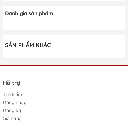
Roborock Qrevo EdgeT
Thiết kế siêu mỏng 7.98cm giúp dễ dàng làm sạch
Đánh giá sản phẩm
các khu vực thấp và hẹp.
Công nghệ điều hướng RetractSense tự điều chỉnh
LiDAR linh hoạt theo không gian.
SẢN PHẨM KHÁC
Hệ thống cảm biến đa hướng đảm bảo di chuyển
mượt mà, an toàn và không mắc kẹt.
Cơ chế chổi chống rối kép loại bỏ hoàn toàn tình
trạng tóc quấn.
Hỗ trợ
Chổi chính DuoDivide và FlexiArm Arc tăng hiệu
quả gom tóc, bụi và làm sạch sát mép tường.
Tìm kiếm
Đăng nhập
Lực hút HyperForce 18.500Pa mạnh mẽ loại bỏ bụi
mịn đến rác lớn.
Đăng ký
Giỏ hàng
Giẻ lau xoay 200 vòng/phút với áp lực 8N đánh
bay mọi vết bẩn cứng đầu.