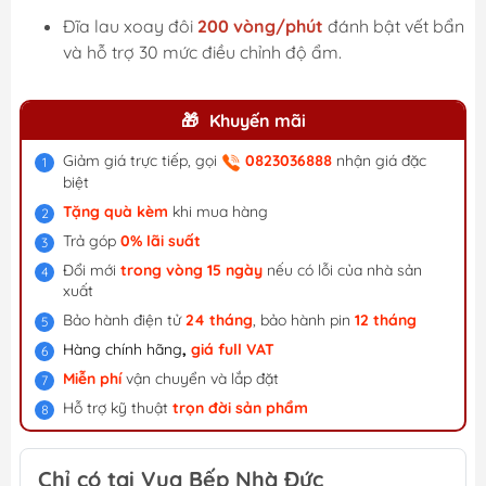
Đĩa lau xoay đôi
200 vòng/phút
đánh bật vết bẩn
và hỗ trợ 30 mức điều chỉnh độ ẩm.
Khuyến mãi
Giảm giá trực tiếp, gọi
0823036888
nhận giá đặc
biệt
Tặng quà kèm
khi mua hàng
Trả góp
0% lãi suất
Đổi mới
trong vòng 15 ngày
nếu có lỗi của nhà sản
xuất
Bảo hành điện tử
24 tháng
, bảo hành pin
12 tháng
Hàng chính hãng
,
giá f
ull VAT
Miễn phí
vận chuyển và lắp đặt
Hỗ trợ kỹ thuật
trọn đời sản phẩm
Chỉ có tại Vua Bếp Nhà Đức