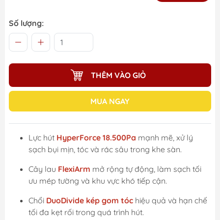
Số lượng:
THÊM VÀO GIỎ
MUA NGAY
Lực hút
HyperForce 18.500Pa
mạnh mẽ, xử lý
sạch bụi mịn, tóc và rác sâu trong khe sàn.
Cây lau
FlexiArm
mở rộng tự động, làm sạch tối
ưu mép tường và khu vực khó tiếp cận.
Chổi
DuoDivide kép gom tóc
hiệu quả và hạn chế
tối đa kẹt rối trong quá trình hút.