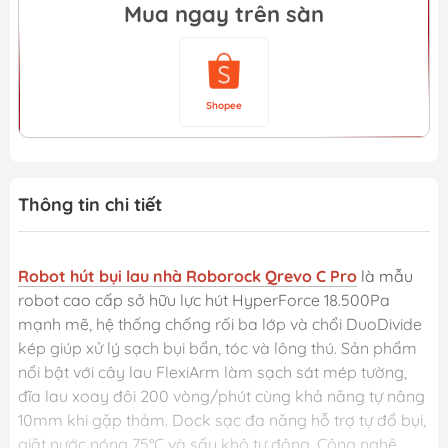
Mua ngay trên sàn
Shopee
Thông tin chi tiết
Robot hút bụi lau nhà Roborock Qrevo C Pro
là mẫu
robot cao cấp sở hữu lực hút HyperForce 18.500Pa
mạnh mẽ, hệ thống chống rối ba lớp và chổi DuoDivide
kép giúp xử lý sạch bụi bẩn, tóc và lông thú. Sản phẩm
nổi bật với cây lau FlexiArm làm sạch sát mép tường,
đĩa lau xoay đôi 200 vòng/phút cùng khả năng tự nâng
10mm khi gặp thảm. Dock sạc đa năng hỗ trợ tự đổ bụi,
giặt nước nóng 75°C và sấy khô tự động. Công nghệ