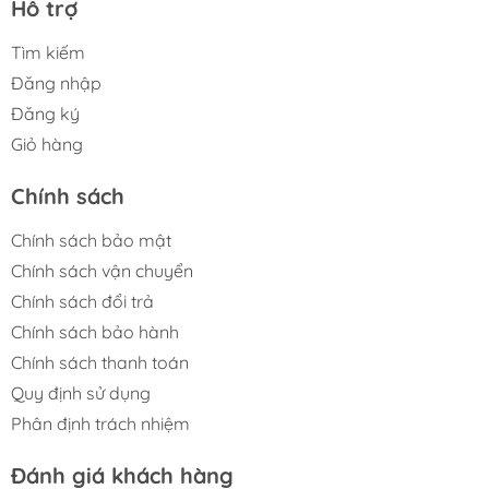
Hỗ trợ
Đĩa lau xoay đôi 200 vòng/phút đánh bật vết bẩn
Tìm kiếm
và hỗ trợ 30 mức điều chỉnh độ ẩm.
Đăng nhập
Khăn lau tự nâng 10mm khi gặp thảm, chống
Đăng ký
thấm ướt và ngăn ngừa lây nhiễm chéo.
Giỏ hàng
Dock sạc đa năng tự đổ bụi, giặt nước nóng 75°C
Chính sách
và sấy khô 45°C hoàn toàn tự động.
Chính sách bảo mật
Công nghệ Reactive Tech nhận diện vật cản nhỏ, di
Chính sách vận chuyển
chuyển linh hoạt và tránh va chạm.
Chính sách đổi trả
Điều hướng PreciSense LiDAR quét 360° tạo bản
Chính sách bảo hành
đồ chi tiết và tối ưu đường đi.
Chính sách thanh toán
Ứng dụng Roborock với AI SmartPlan điều khiển
Quy định sử dụng
thông minh, hỗ trợ giọng nói và Apple Watch.
Phân định trách nhiệm
Đánh giá khách hàng