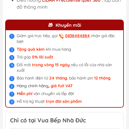
Điều hướng
LiDAR PreciSense quét 360°
, lập bản
đồ thông minh
Khuyến mãi
Giảm giá trực tiếp, gọi
0838484884
nhận giá đặc
biệt
Tặng quà kèm
khi mua hàng
Trả góp
0% lãi suất
Đổi mới
trong vòng 15 ngày
nếu có lỗi của nhà sản
xuất
Bảo hành điện tử
24 tháng
, bảo hành pin
12 tháng
Hàng chính hãng
,
giá f
ull VAT
Miễn phí
vận chuyển và lắp đặt
Hỗ trợ kỹ thuật
trọn đời sản phẩm
Chỉ có tại Vua Bếp Nhà Đức