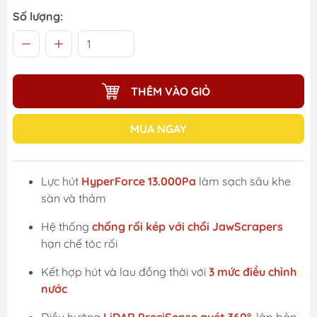
Số lượng:
THÊM VÀO GIỎ
MUA NGAY
Lực hút
HyperForce 13.000Pa
làm sạch sâu khe
sàn và thảm
Hệ thống
chống rối kép với chổi JawScrapers
hạn chế tóc rối
Kết hợp hút và lau đồng thời với
3 mức điều chỉnh
nước