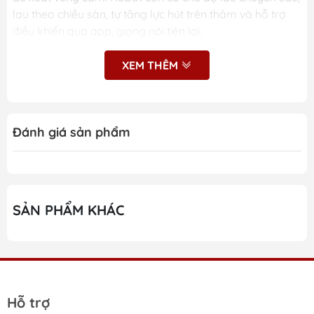
lau theo chiều sàn, tự tăng lực hút trên thảm và hỗ trợ
điều khiển qua app, giọng nói tiện lợi.
XEM THÊM
Những ưu điểm nổi bật
của Robot hút bụi lau nhà
Đánh giá sản phẩm
Roborock Q7 Pro Max
Lực hút HyperForce 13.000Pa làm sạch sâu khe
sàn và thảm
SẢN PHẨM KHÁC
Hệ thống chống rối kép với chổi JawScrapers hạn
chế tóc rối
Kết hợp hút và lau đồng thời với 3 mức điều chỉnh
nước
Hỗ trợ
Điều hướng LiDAR PreciSense quét 360°, lập bản