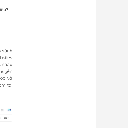
iêu?
o sánh
sites
c nhau
chuyên
loa và
em tại