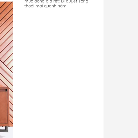
mùa đông giá rét: Bí quyết sống
thoải mái quanh năm