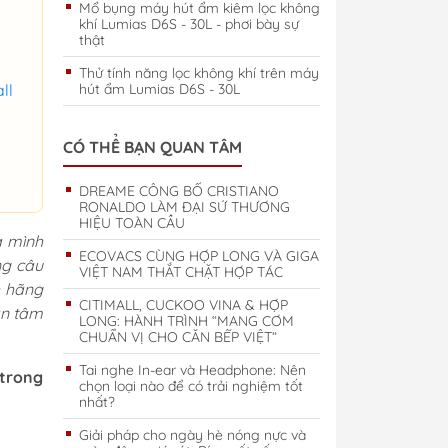
Mổ bụng máy hút ẩm kiêm lọc không
khí Lumias D6S - 30L - phơi bày sự
thật
Thử tính năng lọc không khí trên máy
ll
hút ẩm Lumias D6S - 30L
CÓ THỂ BẠN QUAN TÂM
DREAME CÔNG BỐ CRISTIANO
RONALDO LÀM ĐẠI SỨ THƯƠNG
HIỆU TOÀN CẦU
à mình
ECOVACS CÙNG HỢP LONG VÀ GIGA
ng câu
VIỆT NAM THẮT CHẶT HỢP TÁC
h hãng
CITIMALL, CUCKOO VINA & HỢP
an tâm
LONG: HÀNH TRÌNH “MANG CƠM
CHUẨN VỊ CHO CĂN BẾP VIỆT”
Tai nghe In-ear và Headphone: Nên
 trong
chọn loại nào để có trải nghiệm tốt
nhất?
Giải pháp cho ngày hè nóng nực và