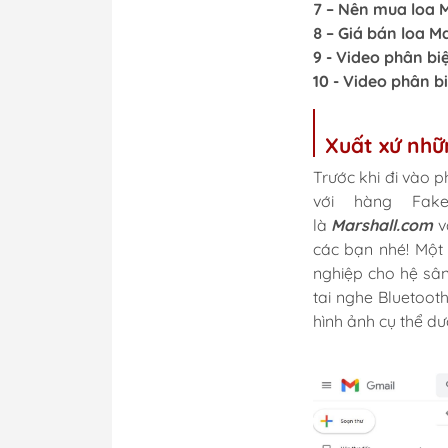
7 – Nên mua loa M
8 – Giá bán loa M
9 - Video phân bi
10 - Video phân bi
Xuất xứ nhữ
Trước khi đi vào p
với hàng Fak
là
Marshall.com
v
các bạn nhé! Một 
nghiệp cho hệ sân
tai nghe Bluetoot
hình ảnh cụ thể dư