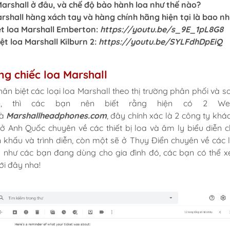
arshall ở đâu, và chế độ bảo hành loa như thế nào?
arshall hàng xách tay và hàng chính hãng hiện tại là bao nh
ệt loa Marshall Emberton:
https://youtu.be/s_9E_1pL8G8
ệt loa Marshall Kilburn 2:
https://youtu.be/SYLFdhDpEiQ
ng chiếc loa Marshall
hân biệt các loại loa Marshall theo thị trường phân phối và s
e, thì các bạn nên biết rằng hiện có 2 Web
à
Marshallheadphones.com
, đây chính xác là 2 công ty khá
ở Anh Quốc chuyên về các thiết bị loa và âm ly biểu diễn 
 khấu và trình diễn, còn một sẽ ở Thụy Điển chuyên về các 
h như các bạn đang dùng cho gia đình đó, các bạn có thể x
ới đây nha!