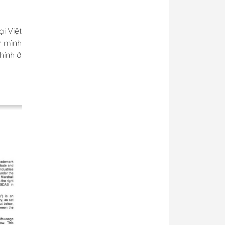
i Việt
n mình
hính ở