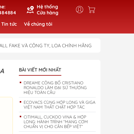
ne:
Hệ thống
484884
Cửa hàng
Tin tức
Về chúng tôi
ALL FAKE VÀ CÔNG TY, LOA CHÍNH HÃNG
OA
BÀI VIẾT MỚI NHẤT
DREAME CÔNG BỐ CRISTIANO
RONALDO LÀM ĐẠI SỨ THƯƠNG
HIỆU TOÀN CẦU
ECOVACS CÙNG HỢP LONG VÀ GIGA
VIỆT NAM THẮT CHẶT HỢP TÁC
CITIMALL, CUCKOO VINA & HỢP
LONG: HÀNH TRÌNH “MANG CƠM
CHUẨN VỊ CHO CĂN BẾP VIỆT”