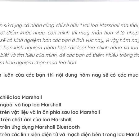
 sử dụng cá nhân cũng chỉ sở hữu 1 vài loa Marshall mà thôi,
ời điểm khác nhau, còn mình thì may mắn hơn vì là nhậ
sẽ có kinh nghiệm hơn các bạn ở lĩnh vực này, vì vậy hôm na
c bạn kinh nghiệm phân biệt các loại loa chính hãng và loa
 biết và tìm hiểu của mình, để các bạn có thêm nhiều thông ti
êm kinh nghiệm chọn mua loa hơn.
h luận cùa các bạn thì nội dung hôm nay sẽ có các mục
chiếc loa Marshall
 ngoài vỏ hộp loa Marshall
trên vật liệu và in ấn phía sau loa Marshall
 trên chất âm của loa Marshall
 trên ứng dụng Marshall Bluetooth
 trên các linh kiện điện tử và mạch điện bên trong loa Marsh