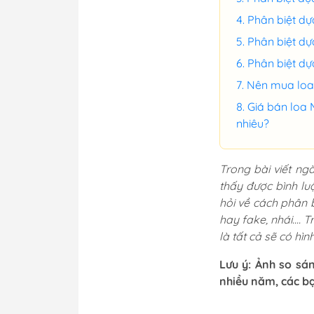
Phân biệt dự
Phân biệt dự
Phân biệt dựa
Nên mua loa 
Giá bán loa 
nhiêu?
Trong bài viết n
thấy được bình lu
hỏi về cách phân 
hay fake, nhái....
là tất cả sẽ có hì
Lưu ý: Ảnh so sá
nhiều năm, các b