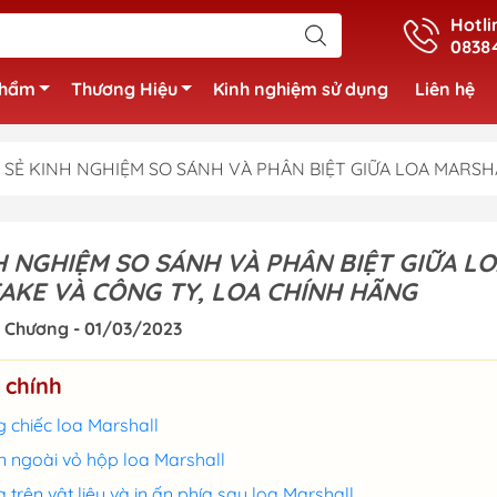
Hotli
0838
phẩm
Thương Hiệu
Kinh nghiệm sử dụng
Liên hệ
 SẺ KINH NGHIỆM SO SÁNH VÀ PHÂN BIỆT GIỮA LOA MARSH
H NGHIỆM SO SÁNH VÀ PHÂN BIỆT GIỮA L
AKE VÀ CÔNG TY, LOA CHÍNH HÃNG
 Chương - 01/03/2023
 chính
 chiếc loa Marshall
n ngoài vỏ hộp loa Marshall
 trên vật liệu và in ấn phía sau loa Marshall