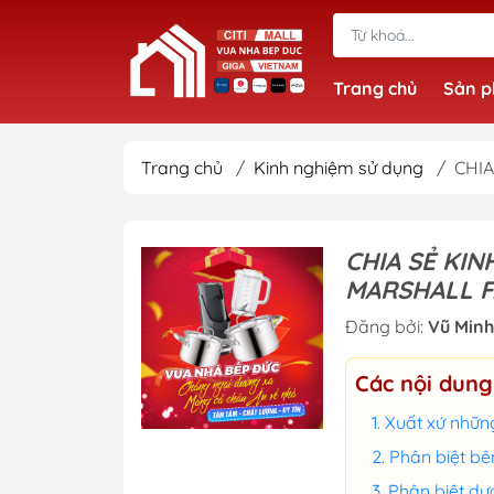
Trang chủ
Sản 
Trang chủ
/
Kinh nghiệm sử dụng
/
CHIA
CHIA SẺ KIN
MARSHALL F
Đăng bởi:
Vũ Minh
Các nội dung
Xuất xứ những
Phân biệt bê
Phân biệt dựa