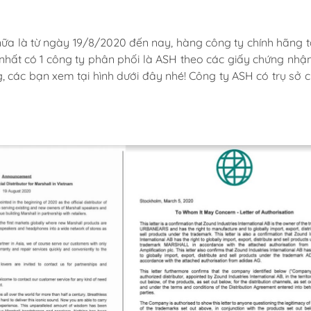
nữa là từ ngày 19/8/2020 đến nay, hàng công ty chính hãng tạ
nhất có 1 công ty phân phối là ASH theo các giấy chứng nhậ
, các bạn xem tại hình dưới đây nhé! Công ty ASH có trụ sở c