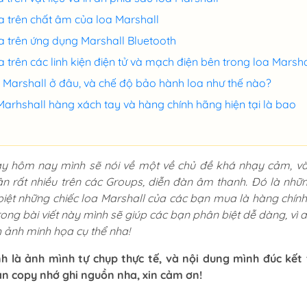
a trên chất âm của loa Marshall
a trên ứng dụng Marshall Bluetooth
 trên các linh kiện điện tử và mạch điện bên trong loa Marsha
Marshall ở đâu, và chế độ bảo hành loa như thế nào?
Marhshall hàng xách tay và hàng chính hãng hiện tại là bao
gày hôm nay mình sẽ nói về một về chủ đề khá nhạy cảm, v
ận rất nhiều trên các Groups, diễn đàn âm thanh. Đó là nhữ
biệt những chiếc loa Marshall của các bạn mua là hàng chín
 Trong bài viết này mình sẽ giúp các bạn phân biệt dễ dàng, vì 
nh ảnh minh họa cụ thể nha!
nh là ảnh mình tự chụp thực tế, và nội dung mình đúc kết
ạn copy nhớ ghi nguồn nha, xin cảm ơn!