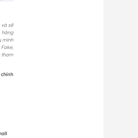
 và sẽ
p hàng
y mình
 Fake,
n tham
 chính
all