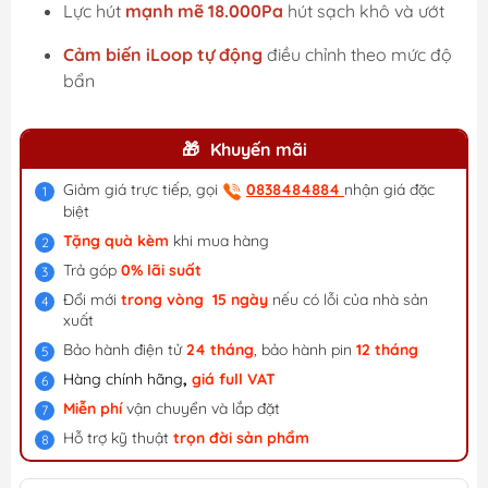
Lực hút
mạnh mẽ 18.000Pa
hút sạch khô và ướt
Cảm biến iLoop tự động
điều chỉnh theo mức độ
bẩn
Khuyến mãi
Giảm giá trực tiếp, gọi
0838484884
nhận giá đặc
biệt
Tặng quà kèm
khi mua hàng
Trả góp
0% lãi suất
Đổi mới
trong vòng 15 ngày
nếu có lỗi của nhà sản
xuất
Bảo hành điện tử
24 tháng
, bảo hành pin
12 tháng
Hàng chính hãng
,
giá f
ull VAT
Miễn phí
vận chuyển và lắp đặt
Hỗ trợ kỹ thuật
trọn đời sản phẩm