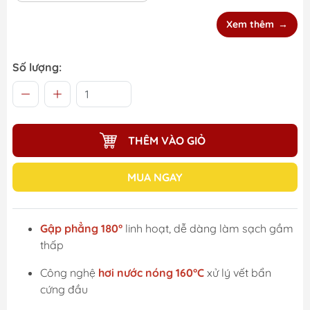
Xem thêm
Số lượng:
THÊM VÀO GIỎ
MUA NGAY
Gập phẳng 180°
linh hoạt, dễ dàng làm sạch gầm
thấp
Công nghệ
hơi nước nóng 160°C
xử lý vết bẩn
cứng đầu