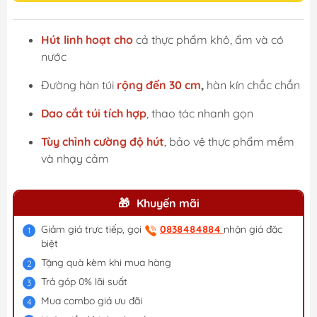
Hút linh hoạt cho
cả thực phẩm khô, ẩm và có
nước
Đường hàn túi
rộng đến 30 cm
,
hàn kín chắc chắn
Dao cắt túi tích hợp
, thao tác nhanh gọn
Tùy chỉnh cường độ hút
, bảo vệ thực phẩm mềm
và nhạy cảm
Khuyến mãi
Giảm giá trực tiếp, gọi
0838484884
nhận giá đặc
biệt
Tặng quà kèm khi mua hàng
Trả góp 0% lãi suất
Mua combo giá ưu đãi