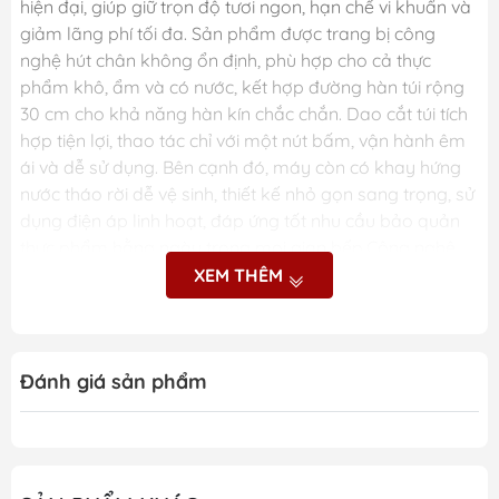
hiện đại, giúp giữ trọn độ tươi ngon, hạn chế vi khuẩn và
giảm lãng phí tối đa. Sản phẩm được trang bị công
nghệ hút chân không ổn định, phù hợp cho cả thực
phẩm khô, ẩm và có nước, kết hợp đường hàn túi rộng
30 cm cho khả năng hàn kín chắc chắn. Dao cắt túi tích
hợp tiện lợi, thao tác chỉ với một nút bấm, vận hành êm
ái và dễ sử dụng. Bên cạnh đó, máy còn có khay hứng
nước tháo rời dễ vệ sinh, thiết kế nhỏ gọn sang trọng, sử
dụng điện áp linh hoạt, đáp ứng tốt nhu cầu bảo quản
thực phẩm hằng ngày trong mọi gian bếp.Công nghệ
hút chân không mạnh mẽ, kéo dài thời gian bảo quản
XEM THÊM
thực phẩm.
Đánh giá sản phẩm
Những ưu điểm nổi bật
của máy hút chân không
GKÖCH GERMANY HF-9011