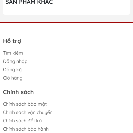
SẢN PHẨM KHÁC
Hút linh hoạt cho cả thực phẩm khô, ẩm và có
nước
Đường hàn túi rộng đến 30 cm, hàn kín chắc chắn
Dao cắt túi tích hợp, thao tác nhanh gọn
Hỗ trợ
Tùy chỉnh cường độ hút, bảo vệ thực phẩm mềm
Tìm kiếm
và nhạy cảm
Đăng nhập
Hỗ trợ nấu ăn Sous Vide chuyên nghiệp
Đăng ký
Giỏ hàng
Bảng điều khiển cảm ứng, đèn LED hiển thị trực
quan
Chính sách
Nút dừng khẩn cấp, đảm bảo an toàn khi vận
Chính sách bảo mật
hành
Chính sách vận chuyển
Khay hứng nước tháo rời, dễ vệ sinh sau sử dụng
Chính sách đổi trả
Chính sách bảo hành
Thiết kế nhỏ gọn, chất liệu cao cấp, phù hợp mọi