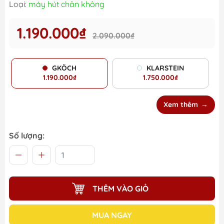
Loại:
máy hút chân không
1.190.000₫
2.090.000₫
GKÖCH
KLARSTEIN
1.190.000₫
1.750.000₫
Xem thêm
Số lượng:
THÊM VÀO GIỎ
MUA NGAY