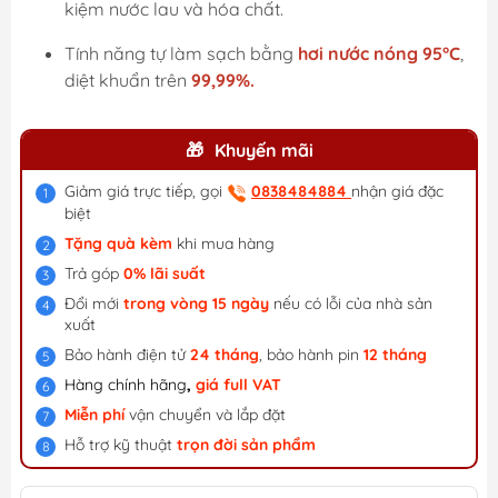
kiệm nước lau và hóa chất.
Tính năng tự làm sạch bằng
hơi nước nóng 95°C
,
diệt khuẩn trên
99,99%.
Khuyến mãi
Giảm giá trực tiếp, gọi
0838484884
nhận giá đặc
biệt
Tặng quà kèm
khi mua hàng
Trả góp
0% lãi suất
Đổi mới
trong vòng 15 ngày
nếu có lỗi của nhà sản
xuất
Bảo hành điện tử
24 tháng
, bảo hành pin
12 tháng
Hàng chính hãng
,
giá f
ull VAT
Miễn phí
vận chuyển và lắp đặt
Hỗ trợ kỹ thuật
trọn đời sản phẩm