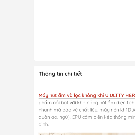
Thông tin chi tiết
Máy hút ẩm và lọc không khí U ULTTY HERCU
phẩm nổi bật với khả năng hút ẩm diện tích
nhanh mà bảo vệ chất liệu, máy nén khí Đức
quần áo, ngủ), CPU cảm biến kép thông minh,
đình.