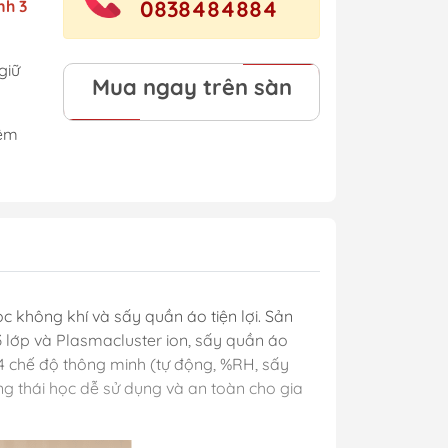
0838484884
nh 3
giữ
Mua ngay trên sàn
iệm
c không khí và sấy quần áo tiện lợi. Sản
3 lớp và Plasmacluster ion, sấy quần áo
 4 chế độ thông minh (tự động, %RH, sấy
ng thái học dễ sử dụng và an toàn cho gia