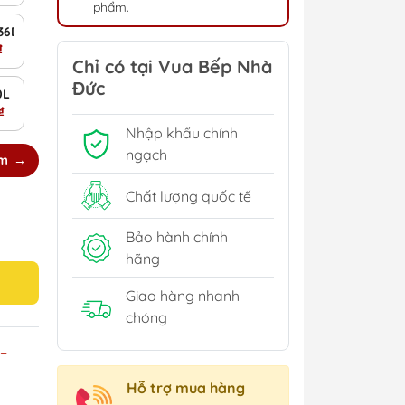
phẩm.
 Chính Hãng
Ẩm Không Khí Hàng Chính Hãng
836DW/ 36L - Máy Hút Ẩm Siêu Sale 2026
₫
Chỉ có tại Vua Bếp Nhà
Đức
26
út Ẩm Siêu Sale 2026
0L
₫
Nhập khẩu chính
ngạch
êm
Chất lượng quốc tế
Bảo hành chính
hãng
Giao hàng nhanh
chóng
–
Hỗ trợ mua hàng