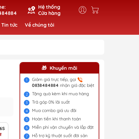
ne:
Hệ thống
484884
Cửa hàng
Tin tức
Về chúng tôi
Khuyến mãi
Giảm giá trực tiếp, gọi
0838484884
nhận giá đặc biệt
Tặng quà kèm khi mua hàng
Trả góp 0% lãi suất
Mua combo giá ưu đãi
Hoàn tiền khi thanh toán
Miễn phí vận chuyển và lắp đặt
g Khí
Ẩm Kiêm Lọc Không Khí 2026
6S-60L - Máy Hút Ẩm Kiêm Lọc Không Khí
₫
Hỗ trợ kỹ thuật suốt đời sản