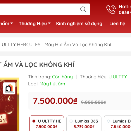
Hotli
0838
phẩm
Thương Hiệu
Kinh nghiệm sử dụng
Liên hệ
 ULTTY HERCULES - Máy Hút Ẩm Và Lọc Không Khí
T ẨM VÀ LỌC KHÔNG KHÍ
Tình trạng:
Còn hàng
|
Thương hiệu:
U ULTTY
Loại:
Máy hút ẩm
7.500.000₫
9.000.000₫
U ULTTY HERCULES - Máy Hút Ẩm Và Lọc Khôn
Lumias D6S-30L - Máy Hút 
Lumias D
7.500.000₫
5.739.000₫
7.840.000