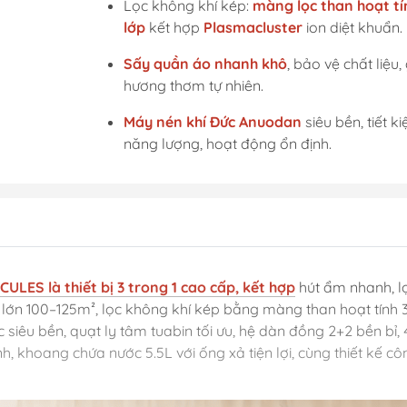
Lọc không khí kép:
màng lọc than hoạt tí
lớp
kết hợp
Plasmacluster
ion diệt khuẩn.
Sấy quần áo nhanh khô
, bảo vệ chất liệu, 
hương thơm tự nhiên.
Máy nén khí Đức Anuodan
siêu bền, tiết k
năng lượng, hoạt động ổn định.
LES là thiết bị 3 trong 1 cao cấp, kết hợp
hút ẩm nhanh, lọ
 lớn 100–125m², lọc không khí kép bằng màng than hoạt tính 
 siêu bền, quạt ly tâm tuabin tối ưu, hệ dàn đồng 2+2 bền bỉ,
 khoang chứa nước 5.5L với ống xả tiện lợi, cùng thiết kế cô