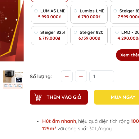
LUMIAS LMD-35L - Máy Hút Ẩm Không Khí Hàng
Lumias LMD-50L - Máy Hút 
Steiger 
5.990.000₫
6.790.000₫
7.599.000
Steiger 825DW/ 25L - Máy Hút Ẩm Siêu Sale 20
Steiger 820DW/ 20L - Máy H
LMD - 2
6.719.000₫
6.159.000₫
4.290.000
Xem th
Số lượng:
THÊM VÀO GIỎ
MUA NGAY
Hút ẩm nhanh
, hiệu quả diện tích rộng
100
125m²
với công suất 30L/ngày.