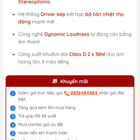
Stereophonic
Hệ thống
Driver kép
kết hợp
bộ tản nhiệt thụ
động
mạnh mẽ
Công nghệ
Dynamic Loudness
tự động cân bằng
âm thanh
Công suất khuếch đại
Class D 2 x 38W
cho âm
lượng lớn, ít méo tiếng
Khuyến mãi
Giảm giá trực tiếp, gọi
0838484884
nhận giá đặc
biệt
Tặng quà kèm khi mua hàng
Trả góp 0% lãi suất
Mua combo giá ưu đãi
Hoàn tiền khi thanh toán