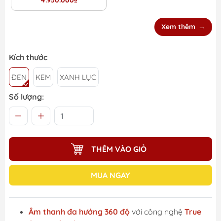
4.950.000₫
Xem thêm
Kích thước
ĐEN
KEM
XANH LỤC
Số lượng:
THÊM VÀO GIỎ
MUA NGAY
Âm thanh đa hướng 360 độ
với công nghệ
True