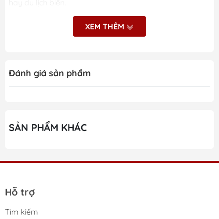
hay du lịch biển.
XEM THÊM
Những ưu điểm nổi bật
của Marshall Emberton 3
Đánh giá sản phẩm
Thiết kế cổ điển đặc trưng với vật liệu cao cấp
Kích thước nhỏ gọn, dễ dàng mang theo khi di
chuyển
SẢN PHẨM KHÁC
Âm thanh đa hướng 360 độ với công nghệ True
Stereophonic
Hệ thống driver kép kết hợp bộ tản nhiệt thụ động
mạnh mẽ
Hỗ trợ
Công nghệ Dynamic Loudness tự động cân bằng
âm thanh
Tìm kiếm