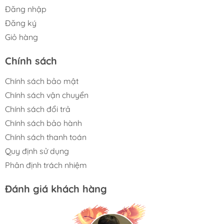
Lực hút siêu mạnh 20.000Pa làm sạch bụi, tóc và
Đăng nhập
mảnh vụn lớn hiệu quả.
Đăng ký
Tự nhận diện thảm thông minh, nâng giẻ lau 9mm
Giỏ hàng
để tránh ẩm mốc.
Chính sách
Công nghệ lau xoay OZMO™ Turbo 2.0 đánh bay
vết bẩn cứng đầu.
Chính sách bảo mật
Chính sách vận chuyển
Trạm OMNI đa năng tự giặt, sấy giẻ lau và thu
Chính sách đổi trả
gom bụi hoàn toàn tự động.
Chính sách bảo hành
Giặt giẻ bằng nước nóng 75°C, sấy khô khí nóng
Chính sách thanh toán
45°C, diệt khuẩn triệt để.
Quy định sử dụng
Tự động pha dung dịch lau sàn 200:1, kháng khuẩn
Phân định trách nhiệm
đến 99,99%.
Đánh giá khách hàng
Thiết kế tối giản, tinh tế, dễ tháo lắp bình nước và
bảo dưỡng.