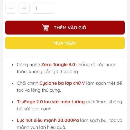
THÊM VÀO GIỎ
MUA NGAY
Công nghệ
Zero Tangle 3.0
chống rối tóc hoàn
toàn, không cần gỡ thủ công
Chổi chính
Cyclone ba lớp chữ V
làm sạch triệt để
tóc và lông thú cưng.
TruEdge 2.0 lau sát mép tường
dưới 1mm, không
bỏ sót góc cạnh.
Lực hút siêu mạnh 20.000Pa
làm sạch bụi, tóc và
mảnh vụn lớn hiệu quả.