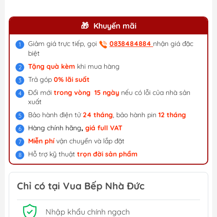
Khuyến mãi
Giảm giá trực tiếp, gọi
0838484884
nhận giá đặc
biệt
Tặng quà kèm
khi mua hàng
Trả góp
0% lãi suất
Đổi mới
trong vòng 15 ngày
nếu có lỗi của nhà sản
xuất
Bảo hành điện tử
24 tháng
, bảo hành pin
12 tháng
Hàng chính hãng
,
giá f
ull VAT
Miễn phí
vận chuyển và lắp đặt
Hỗ trợ kỹ thuật
trọn đời sản phẩm
Chỉ có tại Vua Bếp Nhà Đức
Nhập khẩu chính ngạch