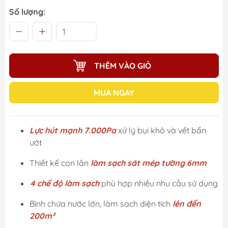
Số lượng:
THÊM VÀO GIỎ
MUA NGAY
Lực hút mạnh 7.000Pa
xử lý bụi khô và vết bẩn
ướt
Thiết kế con lăn
làm sạch sát mép tường 6mm
4 chế độ làm sạch
phù hợp nhiều nhu cầu sử dụng
Bình chứa nước lớn, làm sạch diện tích
lên đến
200m²