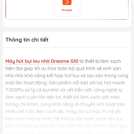
Shopee
Thông tin chi tiết
Máy hút bụi lau nhà Dreame G10
là thiết bị làm sạch
hiện đại giúp tối ưu hóa toàn bộ quá trình vệ sinh sàn
nhà nhờ khả năng kết hợp hút bụi và lau sàn trong cùng
một lần hoạt động. Sản phẩm nổi bật với lực hút mạnh
7.000Pa xử lý cả bụi khô và vết bẩn ướt, công nghệ tự
làm sạch cuộn lăn tiện lợi, thiết kế làm sạch sát mép
tường chỉ 6mm, cùng khả năng di chuyển linh hoạt trên
nhiều bề mặt. Bên cạnh đó, máy còn sở hữu 4 chế độ
làm sạch thông minh, hệ thống cấp nước sạch liên tục,
bình chứa dung tích lớn cho diện tích tới 200m², thời gian
hoạt động ổn định và màn hình LED hiển thị trực quan,