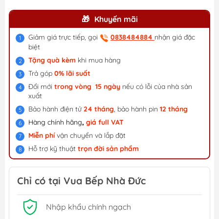
Khuyến mãi
Giảm giá trực tiếp, gọi
0838484884
nhận giá đặc
biệt
Tặng quà kèm
khi mua hàng
Trả góp
0% lãi suất
Đổi mới
trong vòng 15 ngày
nếu có lỗi của nhà sản
xuất
Bảo hành điện tử
24 tháng
, bảo hành pin
12 tháng
Hàng chính hãng
,
giá f
ull VAT
Miễn phí
vận chuyển và lắp đặt
Hỗ trợ kỹ thuật
trọn đời sản phẩm
Chỉ có tại Vua Bếp Nhà Đức
Nhập khẩu chính ngạch