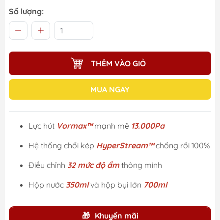
Số lượng:
THÊM VÀO GIỎ
MUA NGAY
Lực hút
Vormax™
mạnh mẽ
13.000Pa
Hệ thống chổi kép
HyperStream™
chống rối 100%
Điều chỉnh
32 mức độ ẩm
thông minh
Hộp nước
350ml
và hộp bụi lớn
700ml
Khuyến mãi