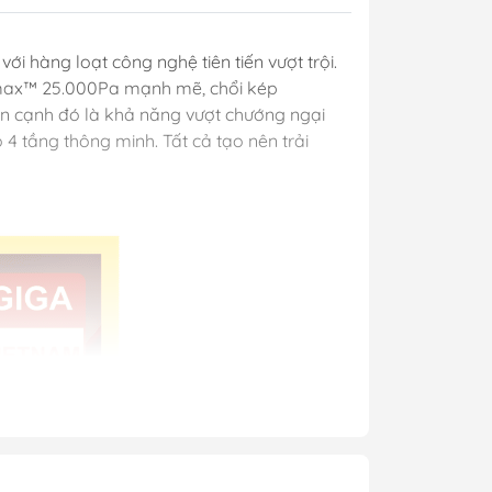
ới hàng loạt công nghệ tiên tiến vượt trội.
rmax™ 25.000Pa mạnh mẽ, chổi kép
ên cạnh đó là khả năng vượt chướng ngại
4 tầng thông minh. Tất cả tạo nên trải