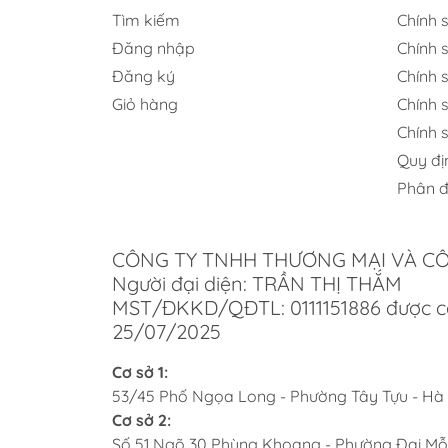
Tìm kiếm
Chính 
Đăng nhập
Chính 
Đăng ký
Chính s
Giỏ hàng
Chính 
Chính 
Quy đị
Phân đ
Những ưu điểm nổi b
Track
CÔNG TY TNHH THƯƠNG MẠI VÀ C
Người đại diện: TRẦN THỊ THẮM
Công nghệ lau sàn TrackSync™ 45°C p
MST/ĐKKD/QĐTL: 0111151886 được c
25/07/2025
Giẻ lau con lăn dẹt tăng lực chà và mở
Cơ sở 1:
Hệ thống khoang chứa dung dịch kép
53/45 Phố Ngọa Long - Phường Tây Tựu - Hà
Công nghệ ProLeap™ vượt chướng ngạ
Cơ sở 2:
Số 51 Ngõ 30 Phùng Khoang - Phường Đại Mỗ