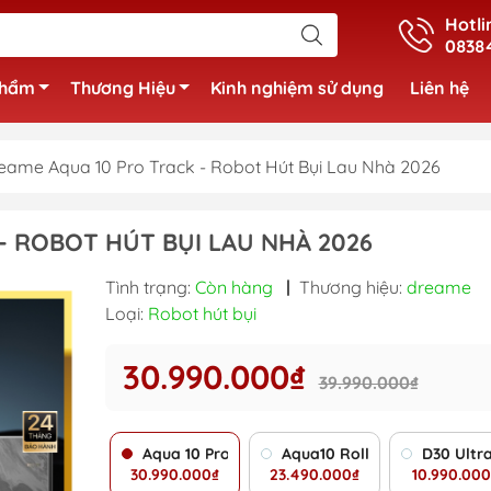
Hotli
0838
phẩm
Thương Hiệu
Kinh nghiệm sử dụng
Liên hệ
eame Aqua 10 Pro Track - Robot Hút Bụi Lau Nhà 2026
- ROBOT HÚT BỤI LAU NHÀ 2026
Tình trạng:
Còn hàng
|
Thương hiệu:
dreame
Loại:
Robot hút bụi
30.990.000₫
39.990.000₫
Aqua 10 Pro Track
Aqua10 Roller
D30 Ultr
30.990.000₫
23.490.000₫
10.990.000