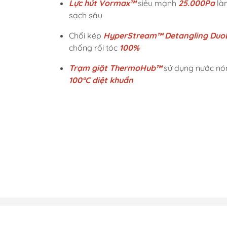
Lực hút Vormax™
siêu mạnh
25.000Pa
là
sạch sâu
Chổi kép
HyperStream™ Detangling Duo
chống rối tóc
100%
Trạm giặt ThermoHub™
sử dụng nước nó
100°C diệt khuẩn