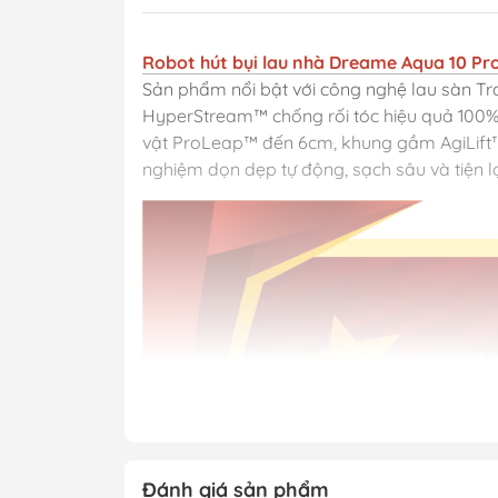
Robot hút bụi lau nhà Dreame Aqua 10 Pr
Sản phẩm nổi bật với công nghệ lau sàn T
HyperStream™ chống rối tóc hiệu quả 100%, 
vật ProLeap™ đến 6cm, khung gầm AgiLift™ l
nghiệm dọn dẹp tự động, sạch sâu và tiện lợi
Đánh giá sản phẩm