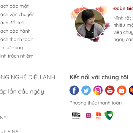
sách bảo mật
Hương S
Đoàn Gi
Ngọc An
sách vận chuyển
Mình rất
Mình rất
Mình rất
ách đổi trả
nhiều m
nhiều m
nhiều m
sách bảo hành
viên chu
viên chu
viên chu
sách thanh toán
ngày càn
ngày càn
ngày càn
nh sử dụng
ịnh trách nhiệm
ật của Robot hút bụi lau nh
ÔNG NGHỆ DIỆU ANH
Kết nối với chúng tôi
hun nước nóng liên tục
ấp lần đầu ngày
 rộng diện tích làm sạch
Phương thức thanh toán
 Dual-Solution Compartment
 Nội
i vật lên đến 6cm
 - Hà Nội