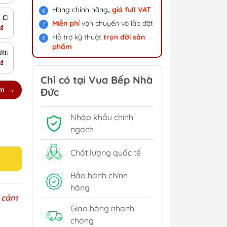
Hàng chính hãng
,
giá f
ull VAT
a CE
Miễn phí
vận chuyển và lắp đặt
₫
Hỗ trợ kỹ thuật
trọn đời sản
phẩm
Ultra
₫
Chỉ có tại Vua Bếp Nhà
êm
Đức
Nhập khẩu chính
ngạch
Chất lượng quốc tế
Bảo hành chính
hãng
i
cảm
Giao hàng nhanh
chóng