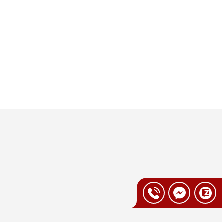
t bẩn cứng đầu
 cho phép phun nước nóng liên tục ở mức
 băng chuyền, giúp Robot hút bụi lau nhà
 bám lâu ngày.