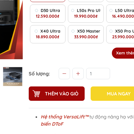
D30 Ultra
L50s Pro Ultra
L50 Ultr
12.590.000₫
19.990.000₫
16.490.000
X40 Ultra
X50 Master
X50 Pro 
18.890.000₫
33.990.000₫
23.990.000
Xem th
Số lượng:
THÊM VÀO GIỎ
MUA NGAY
Hệ thống VersaLift™
tự động nâng hạ vớ
biến DToF