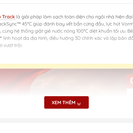
o Track
là giải pháp làm sạch toàn diện cho ngôi nhà hiện đại v
rackSync™ 45°C giúp đánh bay vết bẩn cứng đầu, lực hút Vo
cùng hệ thống giặt giẻ nước nóng 100°C diệt khuẩn tối ưu. B
inh hoạt đa địa hình, điều hướng 3D chính xác và lập bản đồ 
 vượt trội.
XEM THÊM