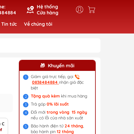
ne:
Hệ thống
484884
Cửa hàng
Tin tức
Về chúng tôi
Khuyến mãi
Giảm giá trực tiếp, gọi
0838484884
nhận giá đặc
biệt
Tặng quà kèm
khi mua hàng
Trả góp
0% lãi suất
Đổi mới
trong vòng 15 ngày
nếu có lỗi của nhà sản xuất
a CE
Bảo hành điện tử
24 tháng
,
₫
bảo hành pin
12 tháng