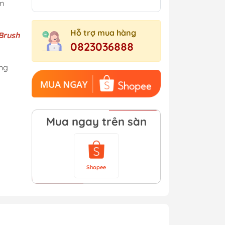
m
Hỗ trợ mua hàng
Brush
0823036888
ng
Mua ngay trên sàn
Shopee